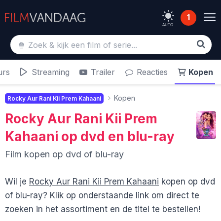
1
AUTO
urs
Streaming
Trailer
Reacties
Kopen
Kopen
Rocky Aur Rani Kii Prem Kahaani
Rocky Aur Rani Kii Prem
Kahaani
op dvd en blu-ray
Film kopen op dvd of blu-ray
Wil je
Rocky Aur Rani Kii Prem Kahaani
kopen op dvd
of blu-ray? Klik op onderstaande link om direct te
zoeken in het assortiment en de titel te bestellen!