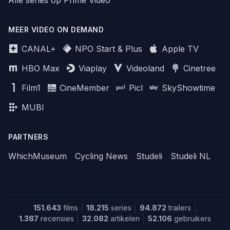
MEER VIDEO ON DEMAND
CANAL+
NPO Start & Plus
Apple TV
HBO Max
Viaplay
Videoland
Cinetree
Film1
CineMember
Picl
SkyShowtime
MUBI
PARTNERS
WhichMuseum
Cycling News
Studeli
Studeli NL
151.643
films
18.215
series
94.872
trailers
1.387
recensies
32.082
artikelen
52.106
gebruikers