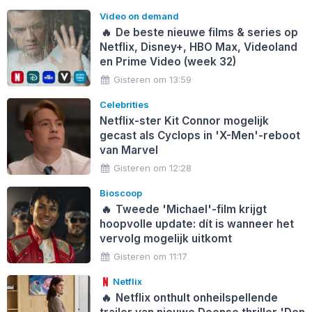
Video on demand
🔥
De beste nieuwe films & series op
Netflix, Disney+, HBO Max, Videoland
en Prime Video (week 32)
Gisteren om 13:59
Celebrities
Netflix-ster Kit Connor mogelijk
gecast als Cyclops in 'X-Men'-reboot
van Marvel
Gisteren om 12:28
Bioscoop
🔥
Tweede 'Michael'-film krijgt
hoopvolle update: dít is wanneer het
vervolg mogelijk uitkomt
Gisteren om 11:17
Netflix
🔥
Netflix onthult onheilspellende