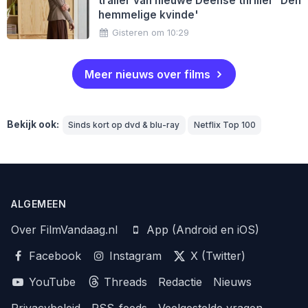
trailer van nieuwe Deense thriller 'Den
hemmelige kvinde'
Gisteren om 10:29
Meer nieuws over films
Bekijk ook:
Sinds kort op dvd & blu-ray
Netflix Top 100
ALGEMEEN
Over FilmVandaag.nl
App (Android en iOS)
Facebook
Instagram
X (Twitter)
YouTube
Threads
Redactie
Nieuws
Privacybeleid
RSS-feeds
Veelgestelde vragen