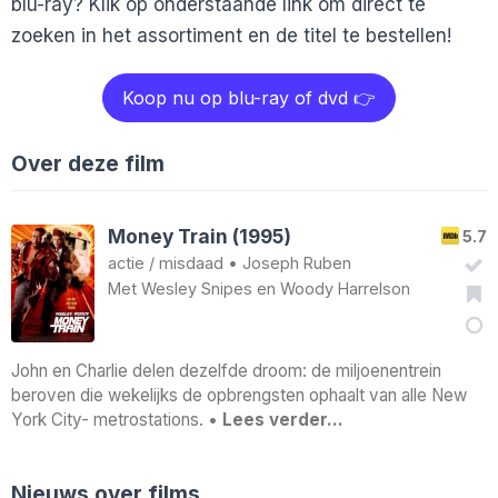
blu-ray? Klik op onderstaande link om direct te
zoeken in het assortiment en de titel te bestellen!
Koop nu op blu-ray of dvd 👉
Over deze film
Money Train (1995)
5.7
actie
/
misdaad
•
Joseph Ruben
Met
Wesley Snipes
en
Woody Harrelson
John en Charlie delen dezelfde droom: de miljoenentrein
beroven die wekelijks de opbrengsten ophaalt van alle New
York City- metrostations. •
Lees verder…
Nieuws over films