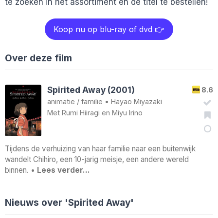
te zoeken in het assortiment en de titel te bestellen!
Koop nu op blu-ray of dvd 👉
Over deze film
Spirited Away (2001)
8.6
animatie
/
familie
•
Hayao Miyazaki
Met
Rumi Hiiragi
en
Miyu Irino
Tijdens de verhuizing van haar familie naar een buitenwijk
wandelt Chihiro, een 10-jarig meisje, een andere wereld
binnen. •
Lees verder…
Nieuws over 'Spirited Away'