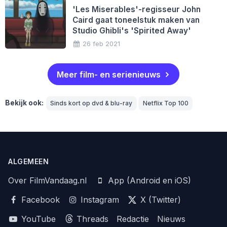
'Les Miserables'-regisseur John
Caird gaat toneelstuk maken van
Studio Ghibli's 'Spirited Away'
26 feb 2021
Meer film- en serienieuws
Bekijk ook:
Sinds kort op dvd & blu-ray
Netflix Top 100
ALGEMEEN
Over FilmVandaag.nl
App (Android en iOS)
Facebook
Instagram
X (Twitter)
YouTube
Threads
Redactie
Nieuws