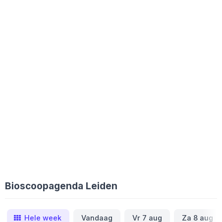
Bioscoopagenda Leiden
Hele week
Vandaag
Vr 7 aug
Za 8 aug