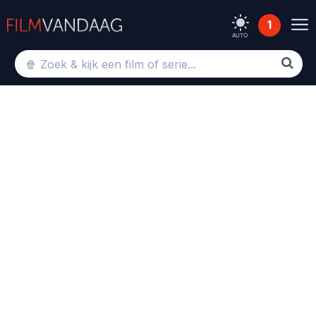
1
AUTO