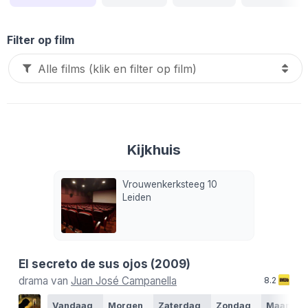
Filter op film
Kijkhuis
Vrouwenkerksteeg 10
Leiden
El secreto de sus ojos
(2009)
drama van
Juan José Campanella
8.2
Vandaag
Morgen
Zaterdag
Zondag
Maanda