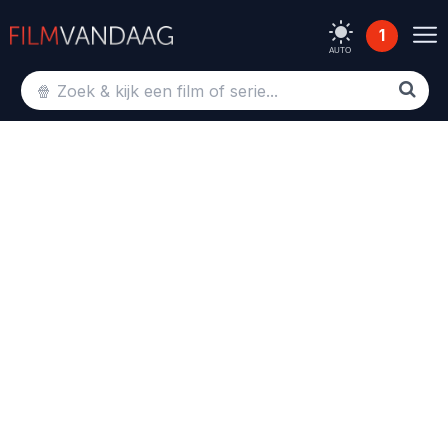
1
AUTO