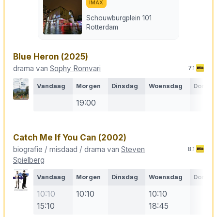
IMAX
Schouwburgplein 101
Rotterdam
Blue Heron
(2025)
drama van
Sophy Romvari
7.1
Vandaag
Morgen
Dinsdag
Woensdag
Donde
19:00
Catch Me If You Can
(2002)
biografie / misdaad / drama van
Steven
8.1
Spielberg
Vandaag
Morgen
Dinsdag
Woensdag
Donde
10:10
10:10
10:10
15:10
18:45