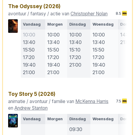
The Odyssey
(2026)
avontuur / fantasy / actie van
Christopher Nolan
8.5
Vandaag
Morgen
Dinsdag
Woensdag
Donde
10:00
10:00
10:00
10:00
14:50
13:40
13:40
13:40
13:40
21:00
15:50
15:50
15:10
15:50
17:20
17:20
17:20
17:20
19:40
19:40
21:00
19:40
21:00
21:00
21:00
Toy Story 5
(2026)
animatie / avontuur / familie van
McKenna Harris
7.5
en
Andrew Stanton
Vandaag
Morgen
Dinsdag
Woensdag
Donde
09:30