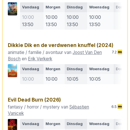
Vandaag
Morgen
Dinsdag
Woensdag
Donde
10:00
10:00
10:00
10:00
13:50
13:50
13:50
13:50
Dikkie Dik en de verdwenen knuffel
(2024)
animatie / familie / avontuur van
Joost Van Den
7.2
Bosch
en
Erik Verkerk
Vandaag
Morgen
Dinsdag
Woensdag
Donde
10:00
10:00
10:05
10:05
Evil Dead Burn
(2026)
fantasy / horror / mystery van
Sébastien
6.5
Vanicek
Vandaag
Morgen
Dinsdag
Woensdag
Donde