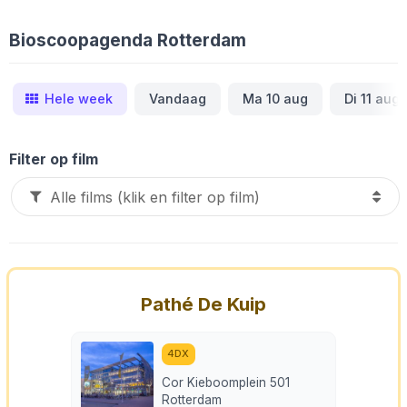
Bioscoopagenda Rotterdam
Hele week
Vandaag
Ma 10 aug
Di 11 aug
Filter op film
Pathé De Kuip
4DX
Cor Kieboomplein 501
Rotterdam