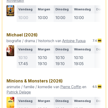
Rovenskiy
Vandaag
Morgen
Dinsdag
Woensdag
Donde
10:00
10:00
10:00
10:00
Michael
(2026)
biografie / drama / historisch van
Antoine Fuqua
7.4
Vandaag
Morgen
Dinsdag
Woensdag
Donde
10:10
10:10
10:10
10:10
17:45
19:10
19:10
19:05
Minions & Monsters
(2026)
animatie / familie / komedie van
Pierre Coffin
en
6.5
Patrick Delage
Vandaag
Morgen
Dinsdag
Woensdag
Donde