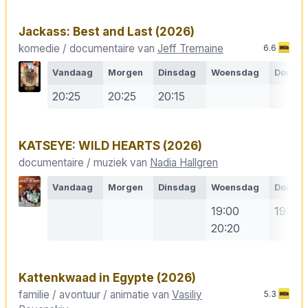
Jackass: Best and Last
(2026)
komedie / documentaire van
Jeff Tremaine
6.6
Vandaag
Morgen
Dinsdag
Woensdag
Donde
20:25
20:25
20:15
KATSEYE: WILD HEARTS
(2026)
documentaire / muziek van
Nadia Hallgren
Vandaag
Morgen
Dinsdag
Woensdag
Donde
19:00
19:00
20:20
Kattenkwaad in Egypte
(2026)
familie / avontuur / animatie van
Vasiliy
5.3