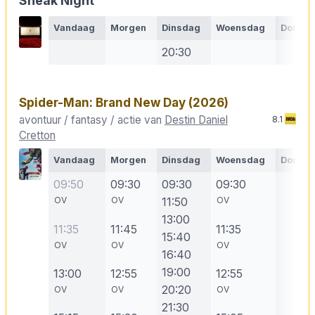
Sneak Night
Vandaag
Morgen
Dinsdag
Woensdag
Donde
20:30
Spider-Man: Brand New Day
(2026)
avontuur / fantasy / actie van
Destin Daniel
8.1
Cretton
Vandaag
Morgen
Dinsdag
Woensdag
Donde
09:50
09:30
09:30
09:30
OV
OV
11:50
OV
13:00
11:35
11:45
11:35
15:40
OV
OV
OV
16:40
19:00
13:00
12:55
12:55
20:20
OV
OV
OV
21:30