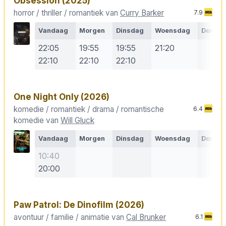
Obsession
(2025)
horror / thriller / romantiek van
Curry Barker
7.9
Vandaag
Morgen
Dinsdag
Woensdag
Donde
22:05
19:55
19:55
21:20
22:10
22:10
22:10
One Night Only
(2026)
komedie / romantiek / drama / romantische
6.4
komedie van
Will Gluck
Vandaag
Morgen
Dinsdag
Woensdag
Donde
10:40
20:00
Paw Patrol: De Dinofilm
(2026)
avontuur / familie / animatie van
Cal Brunker
6.1