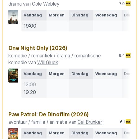
drama van
Cole Webley
7.0
Vandaag
Morgen
Dinsdag
Woensdag
Donde
19:00
One Night Only
(2026)
komedie / romantiek / drama / romantische
6.4
komedie van
Will Gluck
Vandaag
Morgen
Dinsdag
Woensdag
Donde
12:00
19:20
Paw Patrol: De Dinofilm
(2026)
avontuur / familie / animatie van
Cal Brunker
6.1
Vandaag
Morgen
Dinsdag
Woensdag
Donde