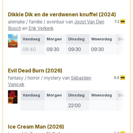
Dikkie Dik en de verdwenen knuffel
(2024)
animatie / familie / avontuur van
Joost Van Den
7.2
Bosch
en
Erik Verkerk
Vandaag
Morgen
Dinsdag
Woensdag
Donde
09:40
09:30
09:30
09:30
Evil Dead Burn
(2026)
fantasy / horror / mystery van
Sébastien
6.5
Vanicek
Vandaag
Morgen
Dinsdag
Woensdag
Donde
22:00
Ice Cream Man
(2026)