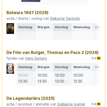
Batwara 1947
(2026)
actie / drama / oorlog van
Rajkumar Santoshi
Vandaag
Morgen
Dinsdag
Woensdag
Donde
De Film van Rutger, Thomas en Paco 2
(2026)
familie van
Hans Somers
5.4
Vandaag
Morgen
Dinsdag
Woensdag
Donde
10:00
10:00
10:00
10:00
13:30
13:30
13:30
12:35
De Legendariërs
(2025)
actie / avontuur / animatie van
Guillaume Ivernel
5.9