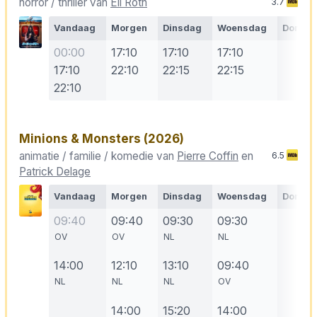
horror / thriller van
Eli Roth
3.7
Vandaag
Morgen
Dinsdag
Woensdag
Donde
00:00
17:10
17:10
17:10
17:10
22:10
22:15
22:15
22:10
Minions & Monsters
(2026)
animatie / familie / komedie van
Pierre Coffin
en
6.5
Patrick Delage
Vandaag
Morgen
Dinsdag
Woensdag
Donde
09:40
09:40
09:30
09:30
OV
OV
NL
NL
14:00
12:10
13:10
09:40
NL
NL
NL
OV
14:00
15:20
14:00