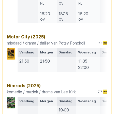
NL
OV
NL
16:20
18:15
16:20
OV
OV
OV
Motor City
(2025)
misdaad / drama / thriller van
Potsy Ponciroli
6.1
Vandaag
Morgen
Dinsdag
Woensdag
Donde
21:50
21:50
11:35
22:00
Nimrods
(2025)
komedie / muziek / drama van
Lee Kirk
7.7
Vandaag
Morgen
Dinsdag
Woensdag
Donde
19:00