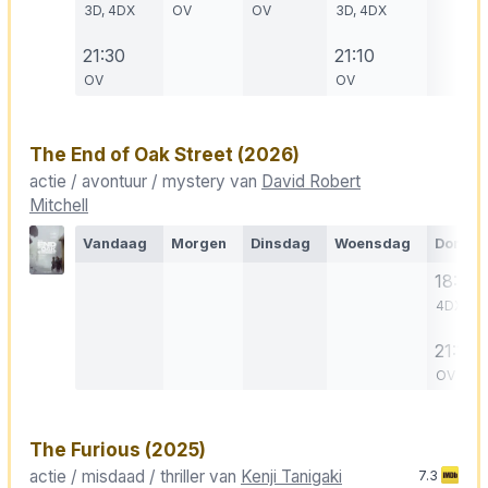
3D, 4DX
OV
OV
3D, 4DX
21:30
21:10
OV
OV
The End of Oak Street
(2026)
actie / avontuur / mystery van
David Robert
Mitchell
Vandaag
Morgen
Dinsdag
Woensdag
Donde
18:50
4DX
21:10
OV
The Furious
(2025)
actie / misdaad / thriller van
Kenji Tanigaki
7.3