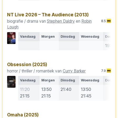
NT Live 2026 – The Audience
(2013)
biografie / drama van
Stephen Daldry
en
Robin
8.5
Lough
Vandaag
Morgen
Dinsdag
Woensdag
Donde
19:00
Obsession
(2025)
horror / thriller / romantiek van
Curry Barker
7.9
Vandaag
Morgen
Dinsdag
Woensdag
Donde
11:20
13:50
21:40
13:50
21:15
21:15
21:45
Omaha
(2025)