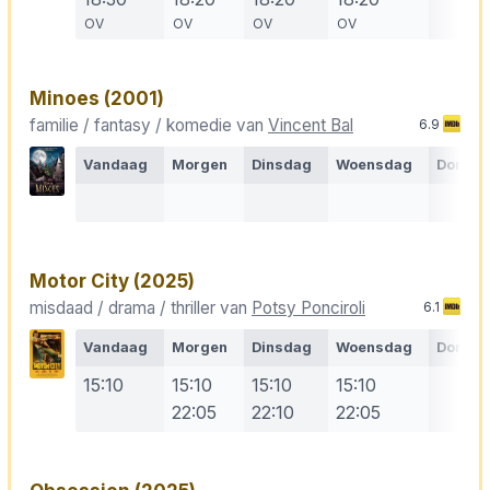
OV
OV
OV
OV
Minoes
(2001)
familie / fantasy / komedie van
Vincent Bal
6.9
Vandaag
Morgen
Dinsdag
Woensdag
Donde
Motor City
(2025)
misdaad / drama / thriller van
Potsy Ponciroli
6.1
Vandaag
Morgen
Dinsdag
Woensdag
Donde
15:10
15:10
15:10
15:10
22:05
22:10
22:05