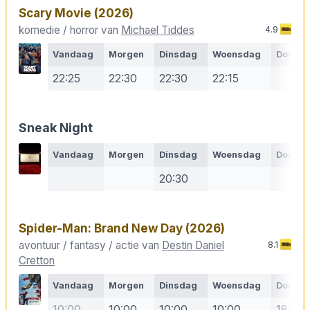
Scary Movie
(2026)
komedie / horror van
Michael Tiddes
4.9
Vandaag
Morgen
Dinsdag
Woensdag
Donde
22:25
22:30
22:30
22:15
Sneak Night
Vandaag
Morgen
Dinsdag
Woensdag
Donde
20:30
Spider-Man: Brand New Day
(2026)
avontuur / fantasy / actie van
Destin Daniel
8.1
Cretton
Vandaag
Morgen
Dinsdag
Woensdag
Donde
10:00
10:00
10:00
10:00
18:00