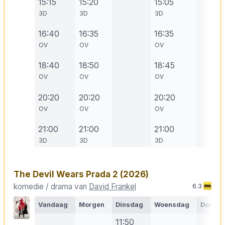
15:15
15:20
15:05
3D
3D
3D
16:40
16:35
16:35
OV
OV
OV
18:40
18:50
18:45
OV
OV
OV
20:20
20:20
20:20
OV
OV
OV
21:00
21:00
21:00
3D
3D
3D
The Devil Wears Prada 2
(2026)
komedie / drama van
David Frankel
6.3
Vandaag
Morgen
Dinsdag
Woensdag
Donde
11:50