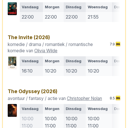
Vandaag
Morgen
Dinsdag
Woensdag
Donde
22:00
22:00
22:00
21:55
The Invite
(2026)
komedie / drama / romantiek / romantische
7.9
komedie van
Olivia Wilde
Vandaag
Morgen
Dinsdag
Woensdag
Donde
16:10
10:20
10:20
10:20
The Odyssey
(2026)
avontuur / fantasy / actie van
Christopher Nolan
8.5
Vandaag
Morgen
Dinsdag
Woensdag
Donde
10:00
10:00
10:00
10:00
11:00
11:00
11:00
11:00