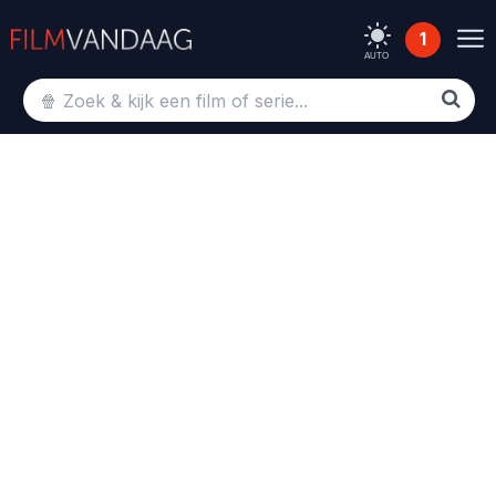
1
AUTO