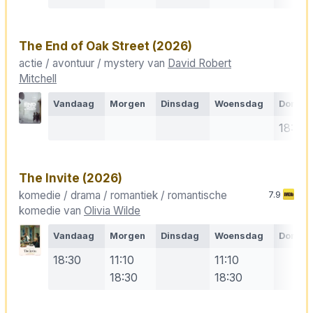
The End of Oak Street
(2026)
actie / avontuur / mystery van
David Robert
Mitchell
Vandaag
Morgen
Dinsdag
Woensdag
Donde
18:30
The Invite
(2026)
komedie / drama / romantiek / romantische
7.9
komedie van
Olivia Wilde
Vandaag
Morgen
Dinsdag
Woensdag
Donde
18:30
11:10
11:10
18:30
18:30