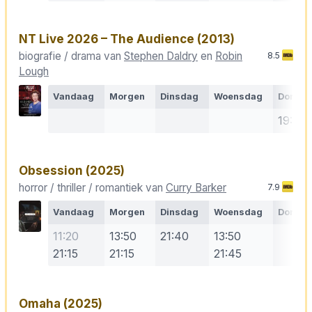
NT Live 2026 – The Audience
(2013)
biografie / drama van
Stephen Daldry
en
Robin
8.5
Lough
Vandaag
Morgen
Dinsdag
Woensdag
Donde
19:00
Obsession
(2025)
horror / thriller / romantiek van
Curry Barker
7.9
Vandaag
Morgen
Dinsdag
Woensdag
Donde
11:20
13:50
21:40
13:50
21:15
21:15
21:45
Omaha
(2025)