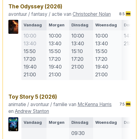
The Odyssey
(2026)
avontuur / fantasy / actie van
Christopher Nolan
8.5
Vandaag
Morgen
Dinsdag
Woensdag
Donde
10:00
10:00
10:00
10:00
14:50
13:40
13:40
13:40
13:40
21:00
15:50
15:50
15:10
15:50
17:20
17:20
17:20
17:20
19:40
19:40
21:00
19:40
21:00
21:00
21:00
Toy Story 5
(2026)
animatie / avontuur / familie van
McKenna Harris
7.5
en
Andrew Stanton
Vandaag
Morgen
Dinsdag
Woensdag
Donde
09:30