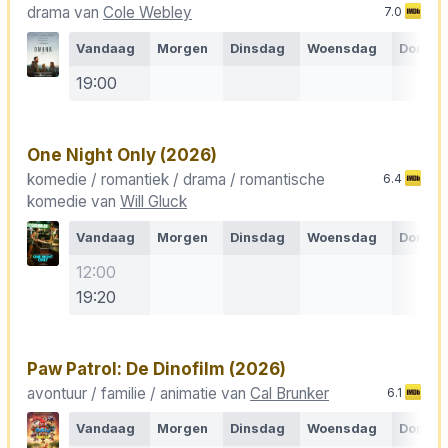
drama van
Cole Webley
7.0
Vandaag
Morgen
Dinsdag
Woensdag
Donde
19:00
One Night Only
(2026)
komedie / romantiek / drama / romantische
6.4
komedie van
Will Gluck
Vandaag
Morgen
Dinsdag
Woensdag
Donde
12:00
19:20
Paw Patrol: De Dinofilm
(2026)
avontuur / familie / animatie van
Cal Brunker
6.1
Vandaag
Morgen
Dinsdag
Woensdag
Donde