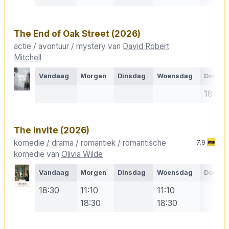
The End of Oak Street
(2026)
actie / avontuur / mystery van
David Robert
Mitchell
Vandaag
Morgen
Dinsdag
Woensdag
Donde
18:30
The Invite
(2026)
komedie / drama / romantiek / romantische
7.9
komedie van
Olivia Wilde
Vandaag
Morgen
Dinsdag
Woensdag
Donde
18:30
11:10
11:10
18:30
18:30