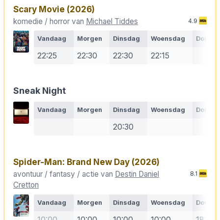
Scary Movie
(2026)
komedie / horror van
Michael Tiddes
4.9
Vandaag
Morgen
Dinsdag
Woensdag
Donde
22:25
22:30
22:30
22:15
Sneak Night
Vandaag
Morgen
Dinsdag
Woensdag
Donde
20:30
Spider-Man: Brand New Day
(2026)
avontuur / fantasy / actie van
Destin Daniel
8.1
Cretton
Vandaag
Morgen
Dinsdag
Woensdag
Donde
10:00
10:00
10:00
10:00
18:00