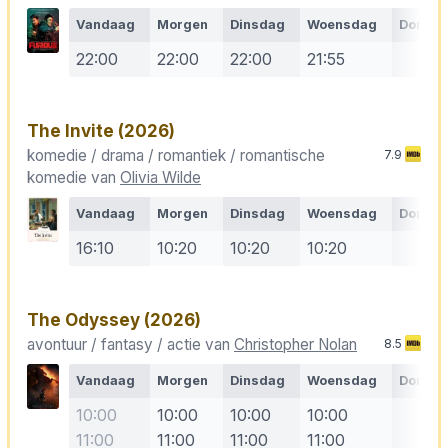
Vandaag
Morgen
Dinsdag
Woensdag
Donde
22:00
22:00
22:00
21:55
The Invite
(2026)
komedie / drama / romantiek / romantische
7.9
komedie van
Olivia Wilde
Vandaag
Morgen
Dinsdag
Woensdag
Donde
16:10
10:20
10:20
10:20
The Odyssey
(2026)
avontuur / fantasy / actie van
Christopher Nolan
8.5
Vandaag
Morgen
Dinsdag
Woensdag
Donde
10:00
10:00
10:00
10:00
11:00
11:00
11:00
11:00