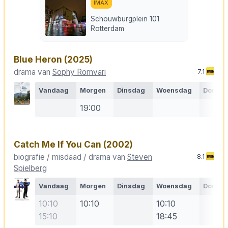
IMAX
Schouwburgplein 101
Rotterdam
Blue Heron
(2025)
drama van
Sophy Romvari
7.1
Vandaag
Morgen
Dinsdag
Woensdag
Donde
19:00
Catch Me If You Can
(2002)
biografie / misdaad / drama van
Steven
8.1
Spielberg
Vandaag
Morgen
Dinsdag
Woensdag
Donde
10:10
10:10
10:10
15:10
18:45