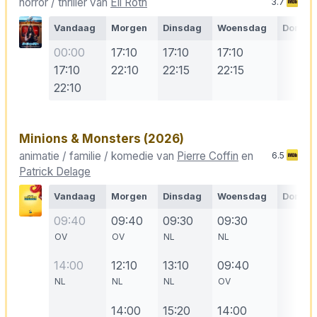
horror / thriller van
Eli Roth
3.7
Vandaag
Morgen
Dinsdag
Woensdag
Donde
00:00
17:10
17:10
17:10
17:10
22:10
22:15
22:15
22:10
Minions & Monsters
(2026)
animatie / familie / komedie van
Pierre Coffin
en
6.5
Patrick Delage
Vandaag
Morgen
Dinsdag
Woensdag
Donde
09:40
09:40
09:30
09:30
OV
OV
NL
NL
14:00
12:10
13:10
09:40
NL
NL
NL
OV
14:00
15:20
14:00