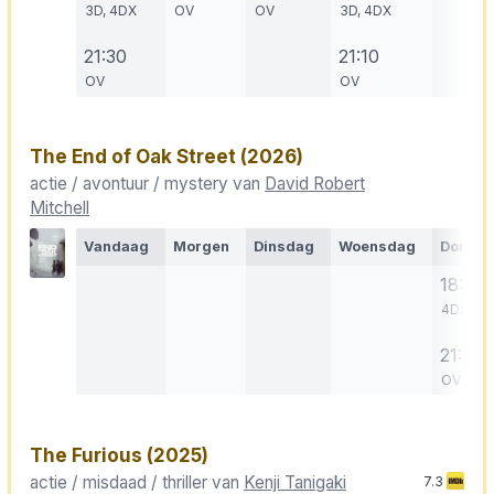
3D, 4DX
OV
OV
3D, 4DX
21:30
21:10
OV
OV
The End of Oak Street
(2026)
actie / avontuur / mystery van
David Robert
Mitchell
Vandaag
Morgen
Dinsdag
Woensdag
Donde
18:50
4DX
21:10
OV
The Furious
(2025)
actie / misdaad / thriller van
Kenji Tanigaki
7.3