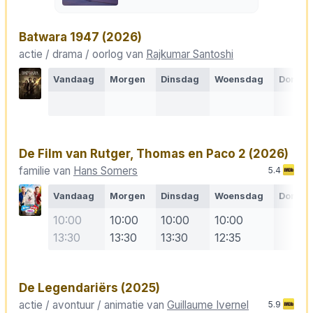
Batwara 1947
(2026)
actie / drama / oorlog van
Rajkumar Santoshi
Vandaag
Morgen
Dinsdag
Woensdag
Donde
De Film van Rutger, Thomas en Paco 2
(2026)
familie van
Hans Somers
5.4
Vandaag
Morgen
Dinsdag
Woensdag
Donde
10:00
10:00
10:00
10:00
13:30
13:30
13:30
12:35
De Legendariërs
(2025)
actie / avontuur / animatie van
Guillaume Ivernel
5.9