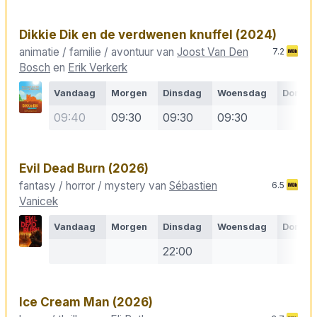
Dikkie Dik en de verdwenen knuffel
(2024)
animatie / familie / avontuur van
Joost Van Den
7.2
Bosch
en
Erik Verkerk
Vandaag
Morgen
Dinsdag
Woensdag
Donde
09:40
09:30
09:30
09:30
Evil Dead Burn
(2026)
fantasy / horror / mystery van
Sébastien
6.5
Vanicek
Vandaag
Morgen
Dinsdag
Woensdag
Donde
22:00
Ice Cream Man
(2026)