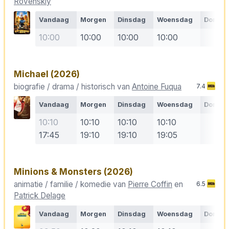
Rovenskiy
Vandaag
Morgen
Dinsdag
Woensdag
Donde
10:00
10:00
10:00
10:00
Michael
(2026)
biografie / drama / historisch van
Antoine Fuqua
7.4
Vandaag
Morgen
Dinsdag
Woensdag
Donde
10:10
10:10
10:10
10:10
17:45
19:10
19:10
19:05
Minions & Monsters
(2026)
animatie / familie / komedie van
Pierre Coffin
en
6.5
Patrick Delage
Vandaag
Morgen
Dinsdag
Woensdag
Donde