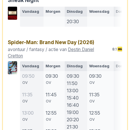
Sneak Night
Vandaag
Morgen
Dinsdag
Woensdag
Donde
20:30
Spider-Man: Brand New Day
(2026)
avontuur / fantasy / actie van
Destin Daniel
8.1
Cretton
Vandaag
Morgen
Dinsdag
Woensdag
Donde
09:50
09:30
09:30
09:30
OV
OV
11:50
OV
13:00
11:35
11:45
11:35
15:40
OV
OV
OV
16:40
19:00
13:00
12:55
12:55
20:20
OV
OV
OV
21:30