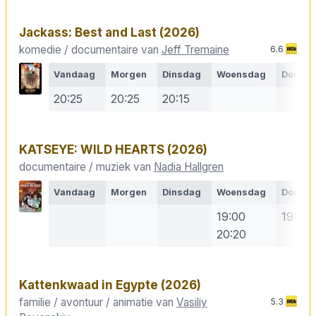
Jackass: Best and Last
(2026)
komedie / documentaire van
Jeff Tremaine
6.6
Vandaag
Morgen
Dinsdag
Woensdag
Donde
20:25
20:25
20:15
KATSEYE: WILD HEARTS
(2026)
documentaire / muziek van
Nadia Hallgren
Vandaag
Morgen
Dinsdag
Woensdag
Donde
19:00
19:00
20:20
Kattenkwaad in Egypte
(2026)
familie / avontuur / animatie van
Vasiliy
5.3