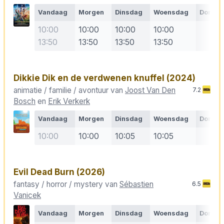
Vandaag
Morgen
Dinsdag
Woensdag
Donde
10:00
10:00
10:00
10:00
13:50
13:50
13:50
13:50
Dikkie Dik en de verdwenen knuffel
(2024)
animatie / familie / avontuur van
Joost Van Den
7.2
Bosch
en
Erik Verkerk
Vandaag
Morgen
Dinsdag
Woensdag
Donde
10:00
10:00
10:05
10:05
Evil Dead Burn
(2026)
fantasy / horror / mystery van
Sébastien
6.5
Vanicek
Vandaag
Morgen
Dinsdag
Woensdag
Donde