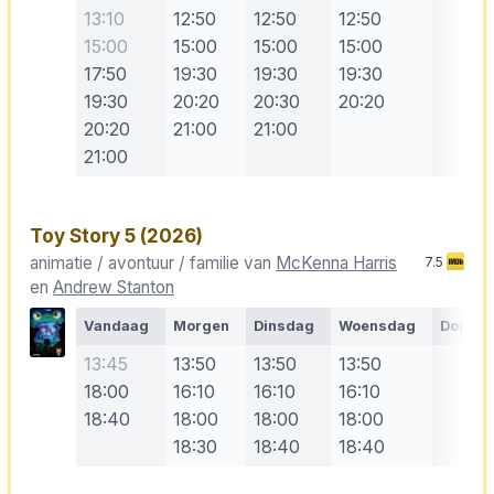
13:10
12:50
12:50
12:50
15:00
15:00
15:00
15:00
17:50
19:30
19:30
19:30
19:30
20:20
20:30
20:20
20:20
21:00
21:00
21:00
Toy Story 5
(2026)
animatie / avontuur / familie van
McKenna Harris
7.5
en
Andrew Stanton
Vandaag
Morgen
Dinsdag
Woensdag
Donde
13:45
13:50
13:50
13:50
18:00
16:10
16:10
16:10
18:40
18:00
18:00
18:00
18:30
18:40
18:40