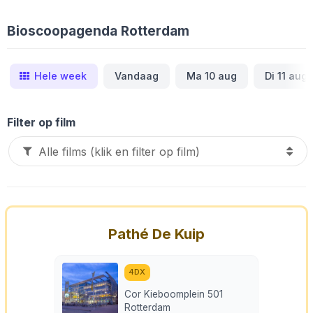
Bioscoopagenda Rotterdam
Hele week
Vandaag
Ma 10 aug
Di 11 aug
Filter op film
Pathé De Kuip
4DX
Cor Kieboomplein 501
Rotterdam