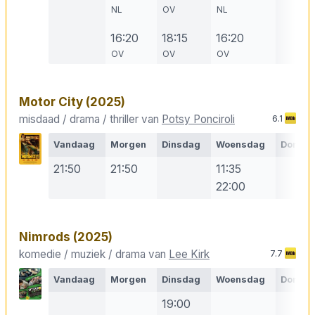
NL
OV
NL
16:20
18:15
16:20
OV
OV
OV
Motor City
(2025)
misdaad / drama / thriller van
Potsy Ponciroli
6.1
Vandaag
Morgen
Dinsdag
Woensdag
Donde
21:50
21:50
11:35
22:00
Nimrods
(2025)
komedie / muziek / drama van
Lee Kirk
7.7
Vandaag
Morgen
Dinsdag
Woensdag
Donde
19:00