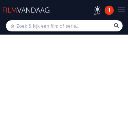
1
AUTO