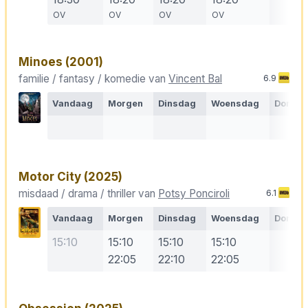
OV
OV
OV
OV
Minoes
(2001)
familie / fantasy / komedie van
Vincent Bal
6.9
Vandaag
Morgen
Dinsdag
Woensdag
Donde
Motor City
(2025)
misdaad / drama / thriller van
Potsy Ponciroli
6.1
Vandaag
Morgen
Dinsdag
Woensdag
Donde
15:10
15:10
15:10
15:10
22:05
22:10
22:05