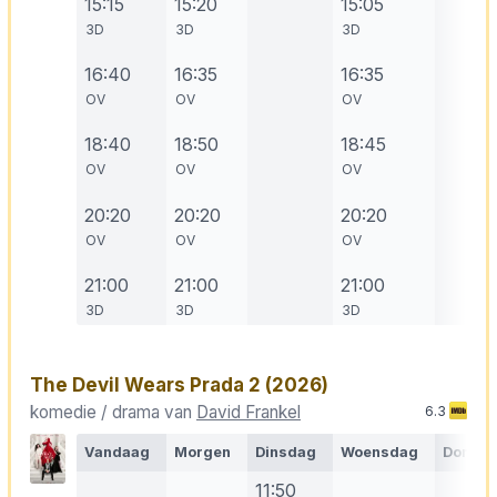
15:15
15:20
15:05
3D
3D
3D
16:40
16:35
16:35
OV
OV
OV
18:40
18:50
18:45
OV
OV
OV
20:20
20:20
20:20
OV
OV
OV
21:00
21:00
21:00
3D
3D
3D
The Devil Wears Prada 2
(2026)
komedie / drama van
David Frankel
6.3
Vandaag
Morgen
Dinsdag
Woensdag
Donde
11:50