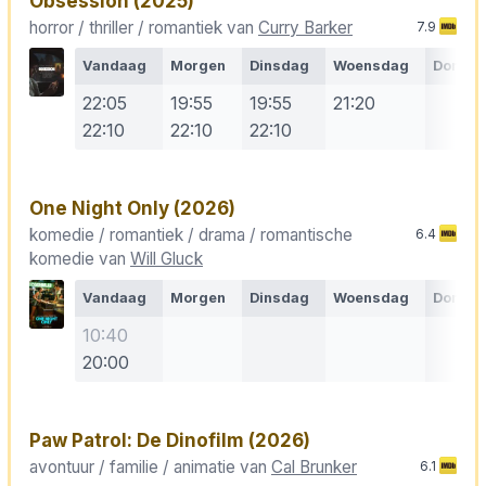
Obsession
(2025)
horror / thriller / romantiek van
Curry Barker
7.9
Vandaag
Morgen
Dinsdag
Woensdag
Donde
22:05
19:55
19:55
21:20
22:10
22:10
22:10
One Night Only
(2026)
komedie / romantiek / drama / romantische
6.4
komedie van
Will Gluck
Vandaag
Morgen
Dinsdag
Woensdag
Donde
10:40
20:00
Paw Patrol: De Dinofilm
(2026)
avontuur / familie / animatie van
Cal Brunker
6.1