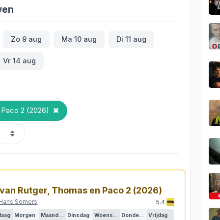
ven
Zo 9 aug
Ma 10 aug
Di 11 aug
Vr 14 aug
n Paco 2 (2026)
 van Rutger, Thomas en Paco 2
(2026)
Hans Somers
5.4
daag
Morgen
Maandag
Dinsdag
Woensdag
Donderdag
Vrijdag