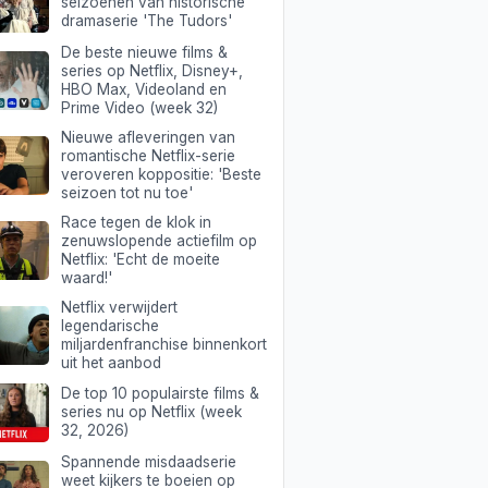
seizoenen van historische
dramaserie 'The Tudors'
De beste nieuwe films &
series op Netflix, Disney+,
HBO Max, Videoland en
Prime Video (week 32)
Nieuwe afleveringen van
romantische Netflix-serie
veroveren koppositie: 'Beste
seizoen tot nu toe'
Race tegen de klok in
zenuwslopende actiefilm op
Netflix: 'Echt de moeite
waard!'
Netflix verwijdert
legendarische
miljardenfranchise binnenkort
uit het aanbod
De top 10 populairste films &
series nu op Netflix (week
32, 2026)
Spannende misdaadserie
weet kijkers te boeien op