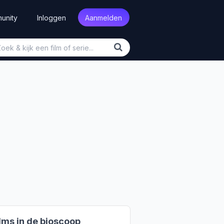
unity
Inloggen
Aanmelden
lms in de bioscoop