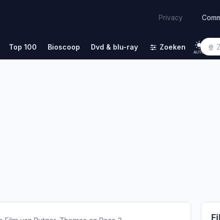
Comm
Privacy
Top 100
Bioscoop
Dvd & blu-ray
Zoeken
AUTO
Fi