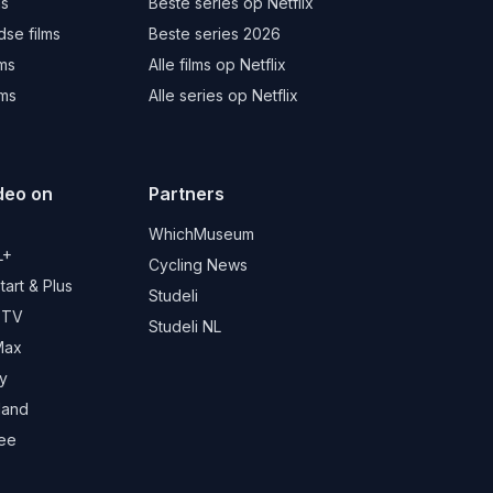
ms
Beste series op Netflix
se films
Beste series 2026
lms
Alle films op Netflix
lms
Alle series op Netflix
deo on
Partners
d
WhichMuseum
L+
Cycling News
art & Plus
Studeli
 TV
Studeli NL
Max
y
land
ree