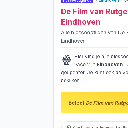
Eindhoven
D
Bioscoopagenda
De Film van Rutge
Eindhoven
Alle bioscooptijden van De 
Eindhoven
🍿
Hier vind je alle biosc
Paco 2
in
Eindhoven
. 
geüpdatet! Je kunt ook de
vo
bekijken.
Beleef
De Film van Rutg
Alle bioscooptijden in Eindh