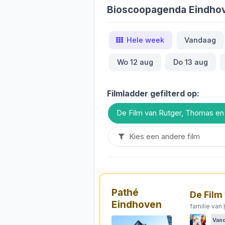
Bioscoopagenda Eindho
Hele week
Vandaag
Wo 12 aug
Do 13 aug
Filmladder gefilterd op:
De Film van Rutger, Thomas e
Pathé
De Film
Eindhoven
familie van
Van