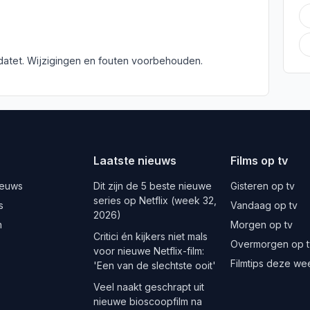
atet. Wijzigingen en fouten voorbehouden.
Laatste nieuws
Films op tv
ieuws
Dit zijn de 5 beste nieuwe
Gisteren op tv
series op Netflix (week 32,
s
Vandaag op tv
2026)
n
Morgen op tv
Critici én kijkers niet mals
Overmorgen op t
voor nieuwe Netflix-film:
Filmtips deze we
'Een van de slechtste ooit'
Veel naakt geschrapt uit
nieuwe bioscoopfilm na