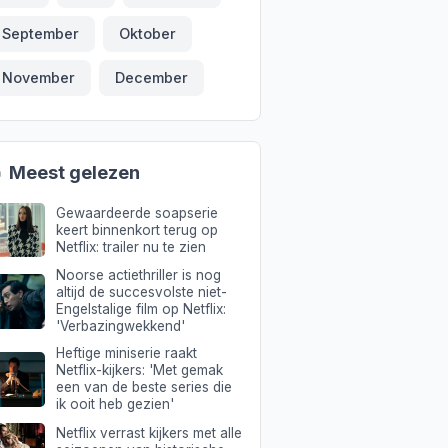
September
Oktober
November
December

Meest gelezen
Gewaardeerde soapserie
keert binnenkort terug op
Netflix: trailer nu te zien
Noorse actiethriller is nog
altijd de succesvolste niet-
Engelstalige film op Netflix:
'Verbazingwekkend'
Heftige miniserie raakt
Netflix-kijkers: 'Met gemak
een van de beste series die
ik ooit heb gezien'
Netflix verrast kijkers met alle