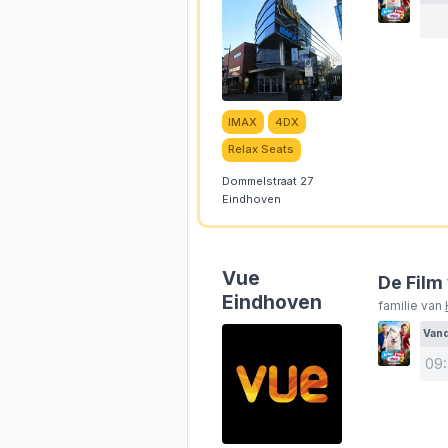
IMAX
4DX
Relax Seats
Dommelstraat 27
Eindhoven
Vue
De Film
Eindhoven
familie van
Van
09