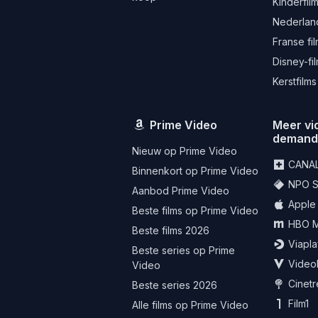
Kinderfil
Nederland
Franse fi
Disney-fi
Kerstfilms
Prime Video
Meer vi
deman
Nieuw op Prime Video
CANA
Binnenkort op Prime Video
NPO St
Aanbod Prime Video
Apple
Beste films op Prime Video
HBO 
Beste films 2026
Viapla
Beste series op Prime
Video
Video
Cinet
Beste series 2026
Film1
Alle films op Prime Video