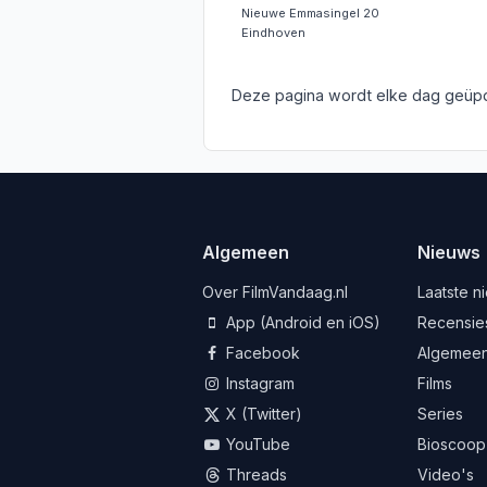
Nieuwe Emmasingel 20
Eindhoven
Deze pagina wordt elke dag geüpd
Algemeen
Nieuws
Over FilmVandaag.nl
Laatste n
App (Android en iOS)
Recensie
Facebook
Algemee
Instagram
Films
X (Twitter)
Series
YouTube
Bioscoop
Threads
Video's