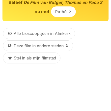
Beleef
De Film van Rutger, Thomas en Paco 2
nu met
Pathé
Alle bioscooptijden in Almkerk
Stel in als mijn filmstad