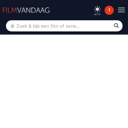
1
AUTO