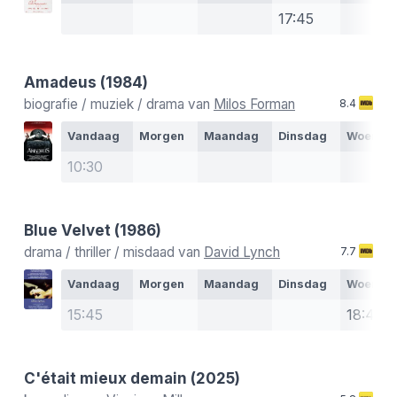
17:45
Amadeus
(1984)
biografie / muziek / drama van
Milos Forman
8.4
Vandaag
Morgen
Maandag
Dinsdag
Woensd
10:30
Blue Velvet
(1986)
drama / thriller / misdaad van
David Lynch
7.7
Vandaag
Morgen
Maandag
Dinsdag
Woensd
15:45
18:45
C'était mieux demain
(2025)