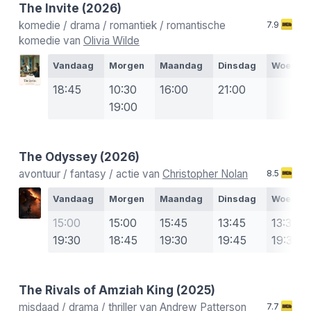
The Invite
(2026)
komedie / drama / romantiek / romantische
7.9
komedie van
Olivia Wilde
Vandaag
Morgen
Maandag
Dinsdag
Woensd
18:45
10:30
16:00
21:00
19:00
The Odyssey
(2026)
avontuur / fantasy / actie van
Christopher Nolan
8.5
Vandaag
Morgen
Maandag
Dinsdag
Woensd
15:00
15:00
15:45
13:45
13:30
19:30
18:45
19:30
19:45
19:30
The Rivals of Amziah King
(2025)
misdaad / drama / thriller van
Andrew Patterson
7.7