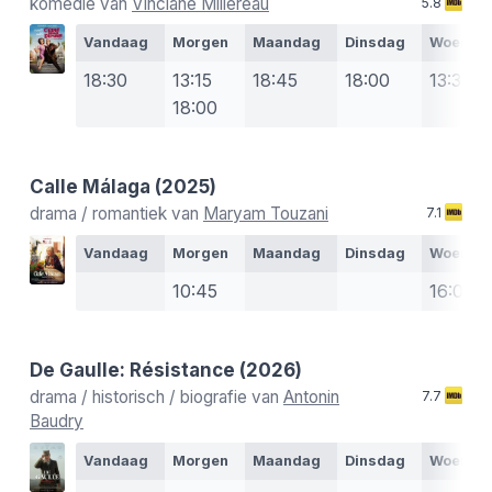
komedie van
Vinciane Millereau
5.8
Vandaag
Morgen
Maandag
Dinsdag
Woensd
18:30
13:15
18:45
18:00
13:30
18:00
Calle Málaga
(2025)
drama / romantiek van
Maryam Touzani
7.1
Vandaag
Morgen
Maandag
Dinsdag
Woensd
10:45
16:00
De Gaulle: Résistance
(2026)
drama / historisch / biografie van
Antonin
7.7
Baudry
Vandaag
Morgen
Maandag
Dinsdag
Woensd