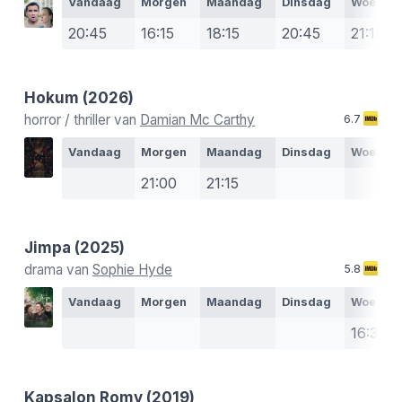
Vandaag
Morgen
Maandag
Dinsdag
Woensd
20:45
16:15
18:15
20:45
21:15
Hokum
(2026)
horror / thriller van
Damian Mc Carthy
6.7
Vandaag
Morgen
Maandag
Dinsdag
Woensd
21:00
21:15
Jimpa
(2025)
drama van
Sophie Hyde
5.8
Vandaag
Morgen
Maandag
Dinsdag
Woensd
16:35
Kapsalon Romy
(2019)