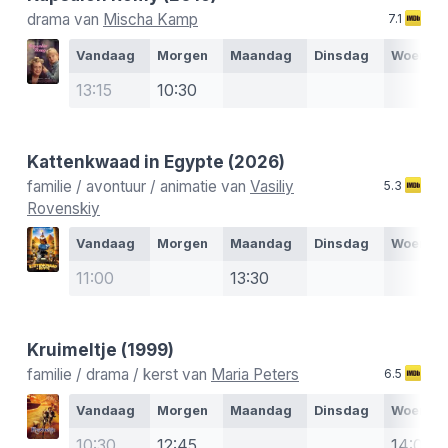
drama van
Mischa Kamp
7.1
Vandaag
Morgen
Maandag
Dinsdag
Woensd
13:15
10:30
Kattenkwaad in Egypte
(2026)
familie / avontuur / animatie van
Vasiliy
5.3
Rovenskiy
Vandaag
Morgen
Maandag
Dinsdag
Woensd
11:00
13:30
Kruimeltje
(1999)
familie / drama / kerst van
Maria Peters
6.5
Vandaag
Morgen
Maandag
Dinsdag
Woensd
10:30
12:45
14:00