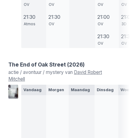
OV
OV
OV
OV
21:30
21:30
21:00
21:00
Atmos
OV
OV
3D
21:30
21:30
OV
OV
The End of Oak Street
(2026)
actie / avontuur / mystery van
David Robert
Mitchell
Vandaag
Morgen
Maandag
Dinsdag
Woensd