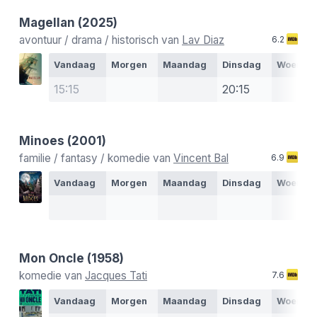
Magellan
(2025)
avontuur / drama / historisch van
Lav Diaz
6.2
Vandaag
Morgen
Maandag
Dinsdag
Woensd
15:15
20:15
Minoes
(2001)
familie / fantasy / komedie van
Vincent Bal
6.9
Vandaag
Morgen
Maandag
Dinsdag
Woensd
Mon Oncle
(1958)
komedie van
Jacques Tati
7.6
Vandaag
Morgen
Maandag
Dinsdag
Woensd