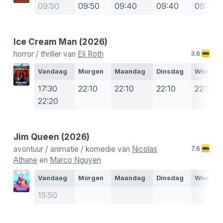
09:50
09:50
09:40
09:40
09:40
Ice Cream Man
(2026)
horror / thriller van
Eli Roth
3.6
Vandaag
Morgen
Maandag
Dinsdag
Woensd
17:30
22:10
22:10
22:10
22:10
22:20
Jim Queen
(2026)
avontuur / animatie / komedie van
Nicolas
7.6
Athane
en
Marco Nguyen
Vandaag
Morgen
Maandag
Dinsdag
Woensd
15:50