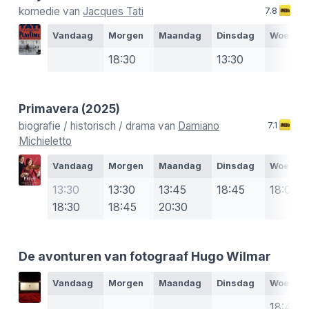
komedie van
Jacques Tati
7.8
Vandaag
Morgen
Maandag
Dinsdag
Woensd
18:30
13:30
Primavera
(2025)
biografie / historisch / drama van
Damiano
7.1
Michieletto
Vandaag
Morgen
Maandag
Dinsdag
Woensd
13:30
13:30
13:45
18:45
18:00
18:30
18:45
20:30
De avonturen van fotograaf Hugo Wilmar
Vandaag
Morgen
Maandag
Dinsdag
Woensd
18:45