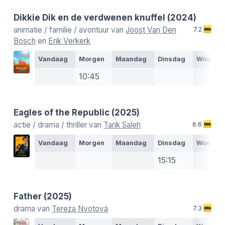
Dikkie Dik en de verdwenen knuffel
(2024)
animatie / familie / avontuur van
Joost Van Den
7.2
Bosch
en
Erik Verkerk
Vandaag
Morgen
Maandag
Dinsdag
Woensd
10:45
Eagles of the Republic
(2025)
actie / drama / thriller van
Tarik Saleh
6.6
Vandaag
Morgen
Maandag
Dinsdag
Woensd
15:15
Father
(2025)
drama van
Tereza Nvotová
7.3