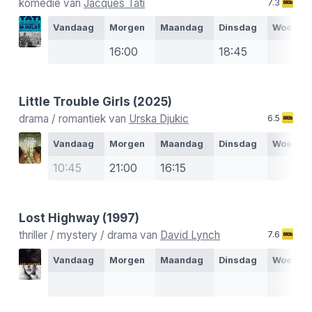
komedie van
Jacques Tati
7.3
Vandaag
Morgen
Maandag
Dinsdag
Woensd
16:00
18:45
Little Trouble Girls
(2025)
drama / romantiek van
Urska Djukic
6.5
Vandaag
Morgen
Maandag
Dinsdag
Woensd
10:45
21:00
16:15
Lost Highway
(1997)
thriller / mystery / drama van
David Lynch
7.6
Vandaag
Morgen
Maandag
Dinsdag
Woensd