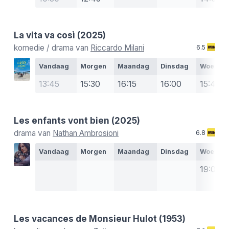
La vita va così
(2025)
komedie / drama van
Riccardo Milani
6.5
Vandaag
Morgen
Maandag
Dinsdag
Woensd
13:45
15:30
16:15
16:00
15:45
Les enfants vont bien
(2025)
drama van
Nathan Ambrosioni
6.8
Vandaag
Morgen
Maandag
Dinsdag
Woensd
19:00
Les vacances de Monsieur Hulot
(1953)