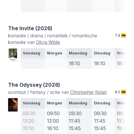
The Invite
(2026)
komedie / drama / romantiek / romantische
7.9
komedie van
Olivia Wilde
Vandaag
Morgen
Maandag
Dinsdag
Woensd
18:10
18:10
18:10
The Odyssey
(2026)
avontuur / fantasy / actie van
Christopher Nolan
8.5
Vandaag
Morgen
Maandag
Dinsdag
Woensd
09:30
09:50
09:30
09:30
09:30
13:20
12:00
11:45
11:45
11:45
15:10
16:10
15:45
15:45
15:45