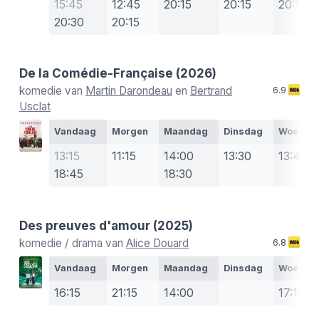
15:45
12:45
20:15
20:15
20:15
20:30
20:15
De la Comédie-Française
(2026)
komedie van
Martin Darondeau
en
Bertrand
6.9
Usclat
Vandaag
Morgen
Maandag
Dinsdag
Woensd
13:15
11:15
14:00
13:30
13:45
18:45
18:30
Des preuves d'amour
(2025)
komedie / drama van
Alice Douard
6.8
Vandaag
Morgen
Maandag
Dinsdag
Woensd
16:15
21:15
14:00
17:15