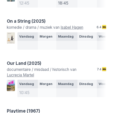
12:45
18:45
On a String
(2025)
komedie / drama / muziek van
Isabel Hagen
6.4
Vandaag
Morgen
Maandag
Dinsdag
Woensd
Our Land
(2025)
documentaire / misdaad / historisch van
7.4
Lucrecia Martel
Vandaag
Morgen
Maandag
Dinsdag
Woensd
10:45
Playtime
(1967)