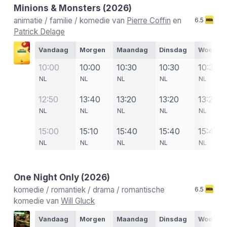
Minions & Monsters
(2026)
animatie / familie / komedie van
Pierre Coffin
en
6.5
Patrick Delage
Vandaag
Morgen
Maandag
Dinsdag
Woensd
10:00
10:00
10:30
10:30
10:30
NL
NL
NL
NL
NL
12:50
13:40
13:20
13:20
13:20
NL
NL
NL
NL
NL
15:00
15:10
15:40
15:40
15:40
NL
NL
NL
NL
NL
One Night Only
(2026)
komedie / romantiek / drama / romantische
6.5
komedie van
Will Gluck
Vandaag
Morgen
Maandag
Dinsdag
Woensd