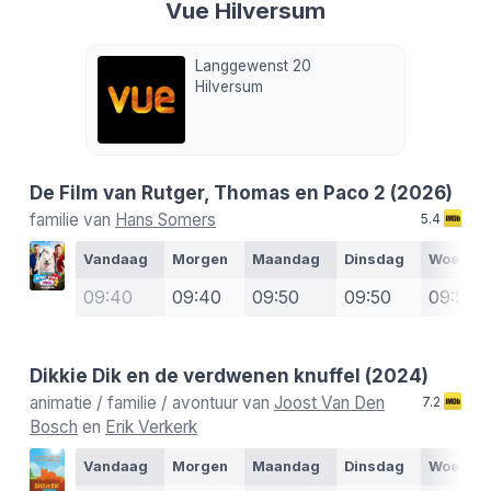
Vue Hilversum
Langgewenst 20
Hilversum
De Film van Rutger, Thomas en Paco 2
(2026)
familie van
Hans Somers
5.4
Vandaag
Morgen
Maandag
Dinsdag
Woensd
09:40
09:40
09:50
09:50
09:50
Dikkie Dik en de verdwenen knuffel
(2024)
animatie / familie / avontuur van
Joost Van Den
7.2
Bosch
en
Erik Verkerk
Vandaag
Morgen
Maandag
Dinsdag
Woensd