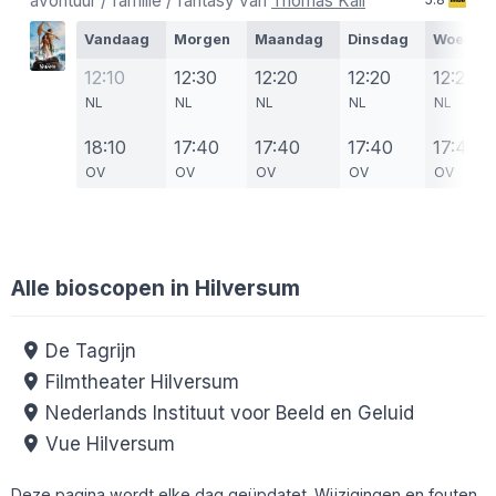
avontuur / familie / fantasy van
Thomas Kail
Vandaag
Morgen
Maandag
Dinsdag
Woensd
12:10
12:30
12:20
12:20
12:20
NL
NL
NL
NL
NL
18:10
17:40
17:40
17:40
17:40
OV
OV
OV
OV
OV
Alle bioscopen in Hilversum
De Tagrijn
Filmtheater Hilversum
Nederlands Instituut voor Beeld en Geluid
Vue Hilversum
Deze pagina wordt elke dag geüpdatet. Wijzigingen en fouten