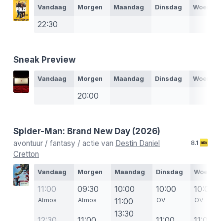
Vandaag
Morgen
Maandag
Dinsdag
Woensd
22:30
Sneak Preview
Vandaag
Morgen
Maandag
Dinsdag
Woensd
20:00
Spider-Man: Brand New Day
(2026)
avontuur / fantasy / actie van
Destin Daniel
8.1
Cretton
Vandaag
Morgen
Maandag
Dinsdag
Woensd
11:00
09:30
10:00
10:00
10:00
Atmos
Atmos
11:00
OV
OV
13:30
12:30
11:00
11:00
11:00