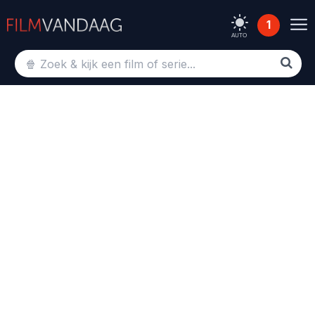
1
AUTO