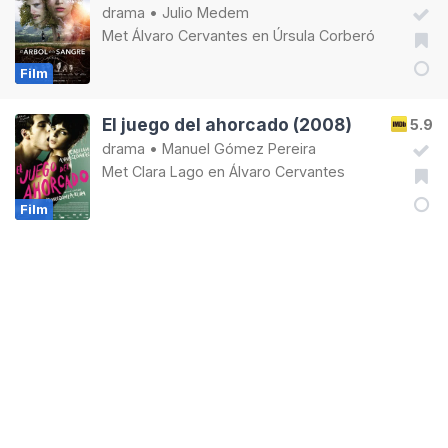
drama
•
Julio Medem
Met
Álvaro Cervantes
en
Úrsula Corberó
Film
El juego del ahorcado (2008)
5.9
drama
•
Manuel Gómez Pereira
Met
Clara Lago
en
Álvaro Cervantes
Film