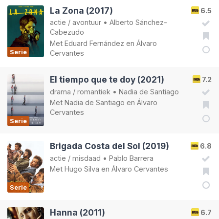
La Zona (2017)
6.5
actie
/
avontuur
•
Alberto Sánchez-
Cabezudo
Met
Eduard Fernández
en
Álvaro
Serie
Cervantes
El tiempo que te doy (2021)
7.2
drama
/
romantiek
•
Nadia de Santiago
Met
Nadia de Santiago
en
Álvaro
Cervantes
Serie
Brigada Costa del Sol (2019)
6.8
actie
/
misdaad
•
Pablo Barrera
Met
Hugo Silva
en
Álvaro Cervantes
Serie
Hanna (2011)
6.7