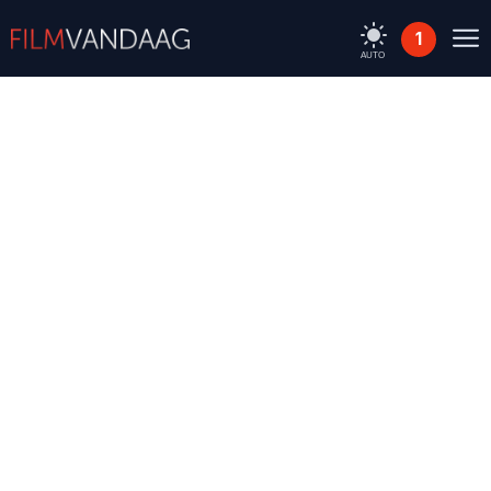
1
AUTO