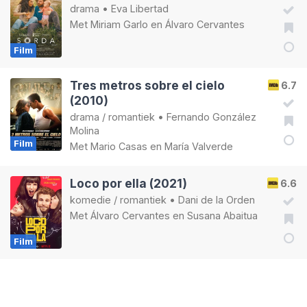
drama
•
Eva Libertad
Met
Miriam Garlo
en
Álvaro Cervantes
Film
Tres metros sobre el cielo
6.7
(2010)
drama
/
romantiek
•
Fernando González
Molina
Film
Met
Mario Casas
en
María Valverde
Loco por ella (2021)
6.6
komedie
/
romantiek
•
Dani de la Orden
Met
Álvaro Cervantes
en
Susana Abaitua
Film