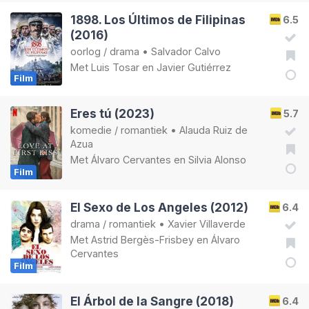
1898. Los Últimos de Filipinas
6.5
(2016)
oorlog
/
drama
•
Salvador Calvo
Met
Luis Tosar
en
Javier Gutiérrez
Film
Eres tú (2023)
5.7
komedie
/
romantiek
•
Alauda Ruiz de
Azua
Met
Álvaro Cervantes
en
Silvia Alonso
Film
El Sexo de Los Angeles (2012)
6.4
drama
/
romantiek
•
Xavier Villaverde
Met
Astrid Bergès-Frisbey
en
Álvaro
Cervantes
Film
El Árbol de la Sangre (2018)
6.4