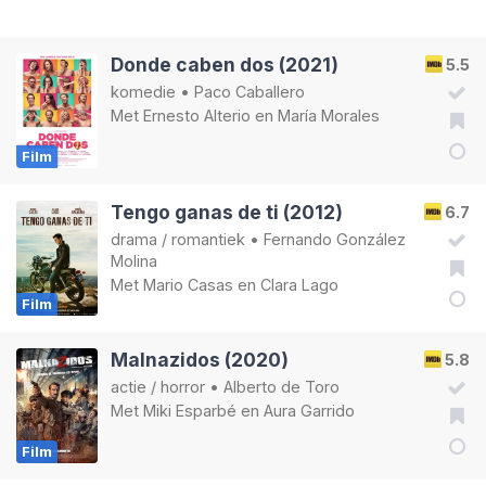
Donde caben dos (2021)
5.5
komedie
•
Paco Caballero
Met
Ernesto Alterio
en
María Morales
Film
Tengo ganas de ti (2012)
6.7
drama
/
romantiek
•
Fernando González
Molina
Met
Mario Casas
en
Clara Lago
Film
Malnazidos (2020)
5.8
actie
/
horror
•
Alberto de Toro
Met
Miki Esparbé
en
Aura Garrido
Film