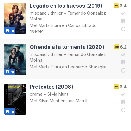
Legado en los huesos (2019)
6.4
misdaad
/
thriller
•
Fernando González
Molina
Met
Marta Etura
en
Carlos Librado
Film
'Nene'
Ofrenda a la tormenta (2020)
6.2
misdaad
/
thriller
•
Fernando González
Molina
Met
Marta Etura
en
Leonardo Sbaraglia
Film
Pretextos (2008)
6.4
drama
•
Silvia Munt
Met
Silvia Munt
en
Laia Marull
Film