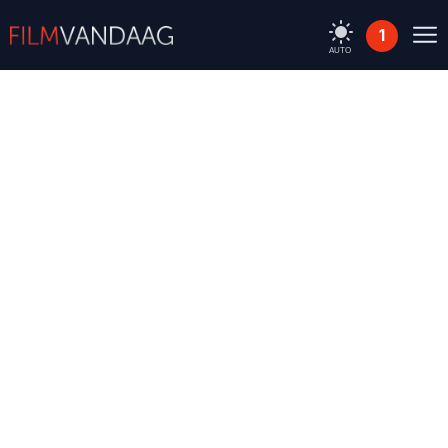
1
AUTO