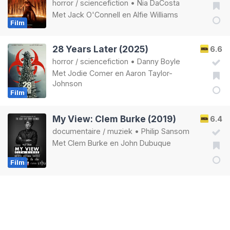
horror
/
sciencefiction
•
Nia DaCosta
Met
Jack O'Connell
en
Alfie Williams
Film
28 Years Later (2025)
6.6
horror
/
sciencefiction
•
Danny Boyle
Met
Jodie Comer
en
Aaron Taylor-
Johnson
Film
My View: Clem Burke (2019)
6.4
documentaire
/
muziek
•
Philip Sansom
Met
Clem Burke
en
John Dubuque
Film