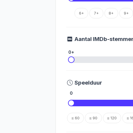
6+
7+
8+
9+
Aantal IMDb-stemme
0+
Speelduur
0
≤ 60
≤ 90
≤ 120
≤ 1