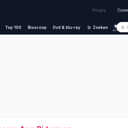
Comm
Privacy
Top 100
Bioscoop
Dvd & blu-ray
Zoeken
AUTO