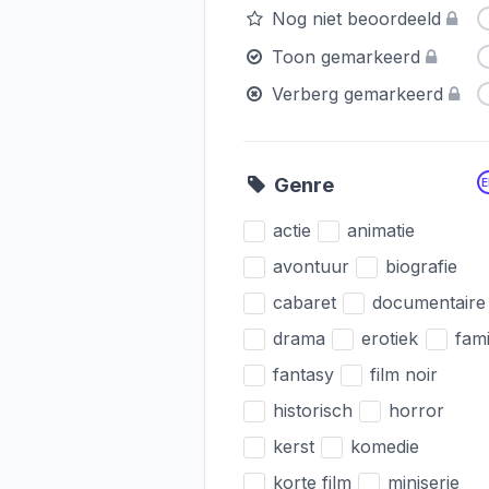
Nog niet beoordeeld
Toon gemarkeerd
Verberg gemarkeerd
Genre
actie
animatie
avontuur
biografie
cabaret
documentaire
drama
erotiek
fami
fantasy
film noir
historisch
horror
kerst
komedie
korte film
miniserie