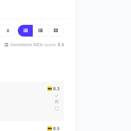
Gemiddelde IMDb-score:
8.4
8.3
8.5