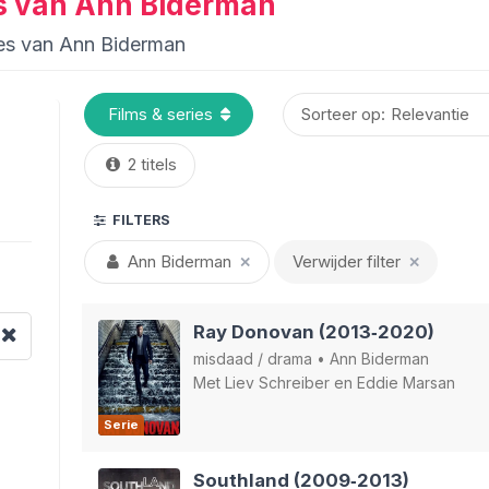
ies van Ann Biderman
ries van Ann Biderman
Sorteer op:
2 titels
FILTERS
Ann Biderman
Verwijder filter
✕
✕
Ray Donovan (2013‑2020)
misdaad
/
drama
•
Ann Biderman
Met
Liev Schreiber
en
Eddie Marsan
Serie
Southland (2009‑2013)