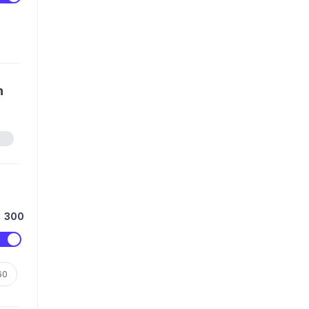
n
300
60