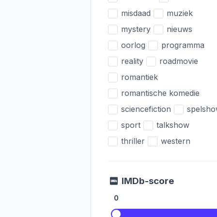
misdaad
muziek
mystery
nieuws
oorlog
programma
reality
roadmovie
romantiek
romantische komedie
sciencefiction
spelsh
sport
talkshow
thriller
western
IMDb-score
0