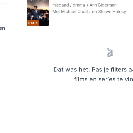
misdaad
/
drama
•
Ann Biderman
Met
Michael Cudlitz
en
Shawn Hatosy
Serie
ten
🎬
Dat was het! Pas je filters
films en series te vi