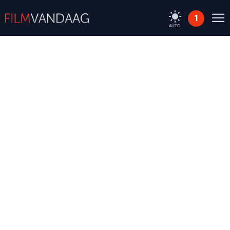
1
AUTO