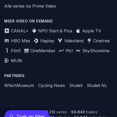
Alle series op Prime Video
MEER VIDEO ON DEMAND
CANAL+
NPO Start & Plus
Apple TV
HBO Max
Viaplay
Videoland
Cinetree
Film1
CineMember
Picl
SkyShowtime
MUBI
PARTNERS
WhichMuseum
Cycling News
Studeli
Studeli NL
151.608
films
18.212
series
94.843
trailers
🔍
Zoek en filter