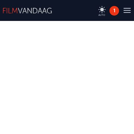
1
AUTO