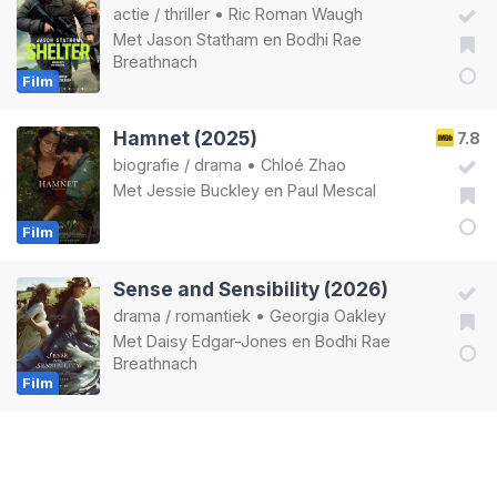
actie
/
thriller
•
Ric Roman Waugh
Met
Jason Statham
en
Bodhi Rae
Breathnach
Film
Hamnet (2025)
7.8
biografie
/
drama
•
Chloé Zhao
Met
Jessie Buckley
en
Paul Mescal
Film
Sense and Sensibility (2026)
drama
/
romantiek
•
Georgia Oakley
Met
Daisy Edgar-Jones
en
Bodhi Rae
Breathnach
Film