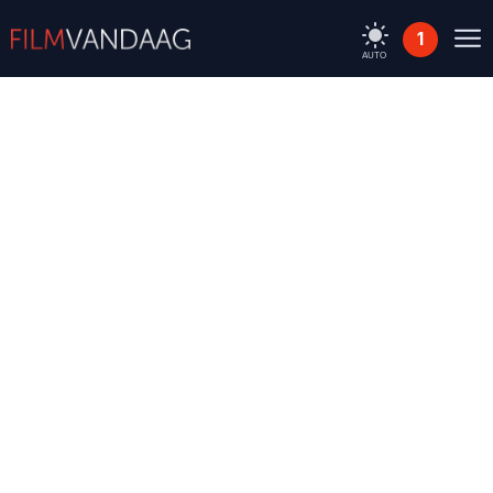
1
AUTO