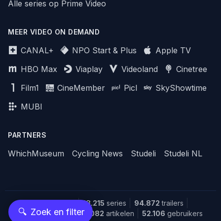
Alle series op Prime Video
MEER VIDEO ON DEMAND
CANAL+
NPO Start & Plus
Apple TV
HBO Max
Viaplay
Videoland
Cinetree
Film1
CineMember
Picl
SkyShowtime
MUBI
PARTNERS
WhichMuseum
Cycling News
Studeli
Studeli NL
151.643
films
18.215
series
94.872
trailers
🔍
Zoek en filter
1.387
recensies
32.082
artikelen
52.106
gebruikers