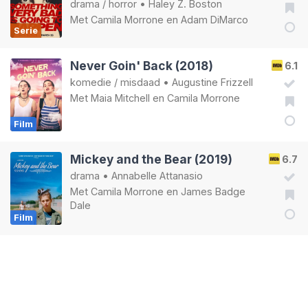
drama
/
horror
•
Haley Z. Boston
Met
Camila Morrone
en
Adam DiMarco
Serie
Never Goin' Back (2018)
6.1
komedie
/
misdaad
•
Augustine Frizzell
Met
Maia Mitchell
en
Camila Morrone
Film
Mickey and the Bear (2019)
6.7
drama
•
Annabelle Attanasio
Met
Camila Morrone
en
James Badge
Dale
Film