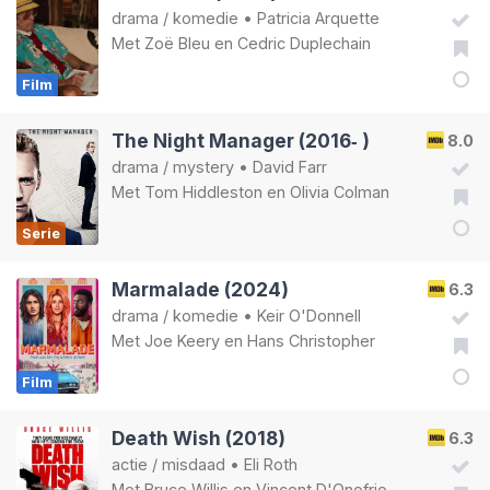
drama
/
komedie
•
Patricia Arquette
Met
Zoë Bleu
en
Cedric Duplechain
Film
The Night Manager (2016‑ )
8.0
drama
/
mystery
•
David Farr
Met
Tom Hiddleston
en
Olivia Colman
Serie
Marmalade (2024)
6.3
drama
/
komedie
•
Keir O'Donnell
Met
Joe Keery
en
Hans Christopher
Film
Death Wish (2018)
6.3
actie
/
misdaad
•
Eli Roth
Met
Bruce Willis
en
Vincent D'Onofrio