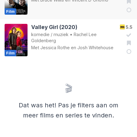
Film
Valley Girl (2020)
5.5
komedie
/
muziek
•
Rachel Lee
Goldenberg
Met
Jessica Rothe
en
Josh Whitehouse
Film
🎬
Dat was het! Pas je filters aan om
meer films en series te vinden.