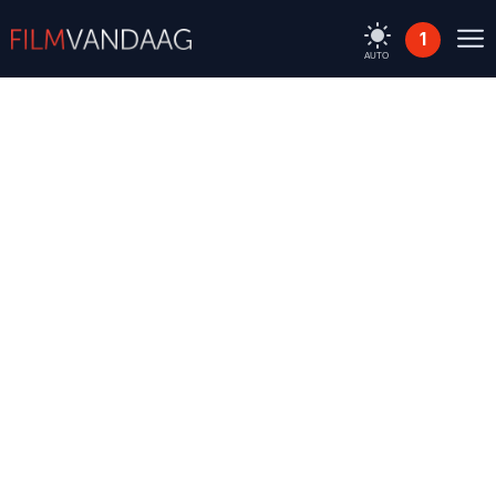
1
AUTO