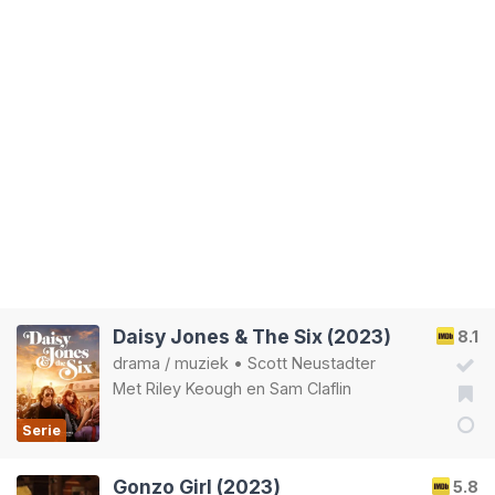
Daisy Jones & The Six (2023)
8.1
drama
/
muziek
•
Scott Neustadter
Met
Riley Keough
en
Sam Claflin
Serie
Gonzo Girl (2023)
5.8