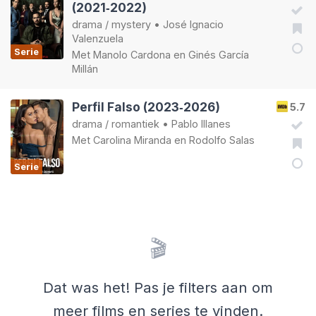
(2021‑2022)
drama
/
mystery
•
José Ignacio
Valenzuela
Serie
Met
Manolo Cardona
en
Ginés García
Millán
Perfil Falso (2023‑2026)
5.7
drama
/
romantiek
•
Pablo Illanes
Met
Carolina Miranda
en
Rodolfo Salas
Serie
🎬
Dat was het! Pas je filters aan om
meer films en series te vinden.