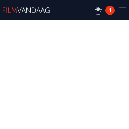
1
AUTO