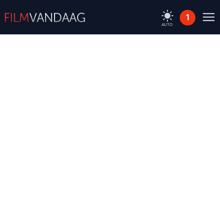
1
AUTO