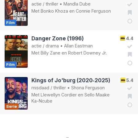
actie
/
thriller
•
Mandla Dube
Met
Bonko Khoza
en
Connie Ferguson
Film
Danger Zone (1996)
4.4
actie
/
drama
•
Allan Eastman
Met
Billy Zane
en
Robert Downey Jr.
Film
Kings of Jo'burg (2020‑2025)
5.4
misdaad
/
thriller
•
Shona Ferguson
Met
Llewellyn Cordier
en
Sello Maake
Ka-Ncube
Serie