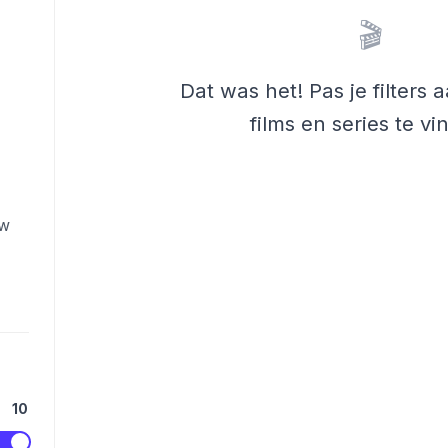
🎬
Dat was het! Pas je filters
films en series te vi
ow
10