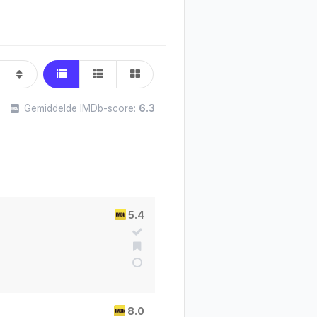
Gemiddelde IMDb-score:
6.3
5.4
8.0