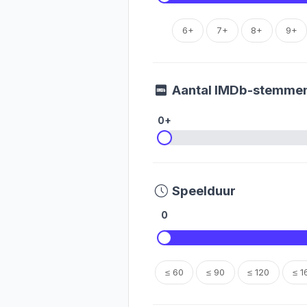
6+
7+
8+
9+
Aantal IMDb-stemme
0+
Speelduur
0
≤ 60
≤ 90
≤ 120
≤ 1