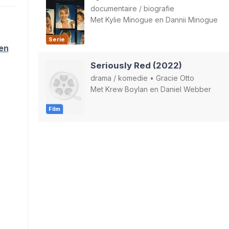
documentaire
/
biografie
Met
Kylie Minogue
en
Dannii Minogue
Serie
ten
Seriously Red (2022)
drama
/
komedie
•
Gracie Otto
Met
Krew Boylan
en
Daniel Webber
Film