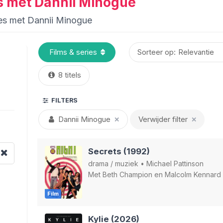
es met Dannii Minogue
ries met Dannii Minogue
Sorteer op:
8 titels
FILTERS
Dannii Minogue
Verwijder filter
✕
✕
Secrets (1992)
drama
/
muziek
•
Michael Pattinson
Met
Beth Champion
en
Malcolm Kennard
Film
Kylie (2026)