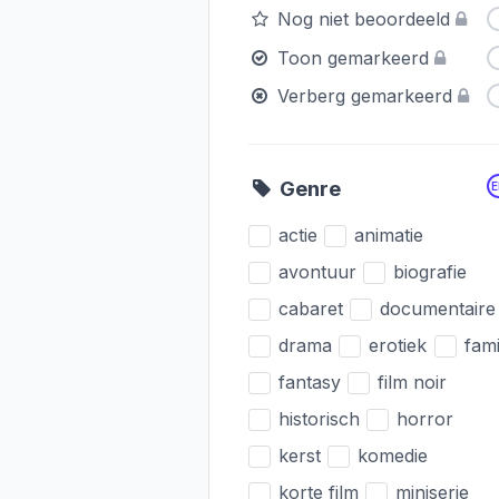
Nog niet beoordeeld
Toon gemarkeerd
Verberg gemarkeerd
Genre
actie
animatie
avontuur
biografie
cabaret
documentaire
drama
erotiek
fami
fantasy
film noir
historisch
horror
kerst
komedie
korte film
miniserie