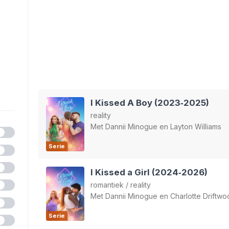
I Kissed A Boy (2023‑2025)
reality
Met
Dannii Minogue
en
Layton Williams
Serie
I Kissed a Girl (2024‑2026)
romantiek
/
reality
Met
Dannii Minogue
en
Charlotte Driftw
Serie