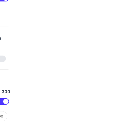
n
300
60