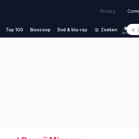
Comm
Privacy
Top 100
Bioscoop
Dvd & blu-ray
Zoeken
AUTO