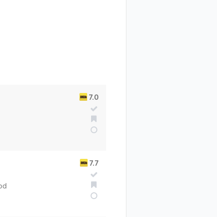
7.0
7.7
ood