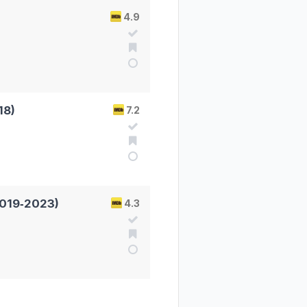
4.9
18)
7.2
2019‑2023)
4.3