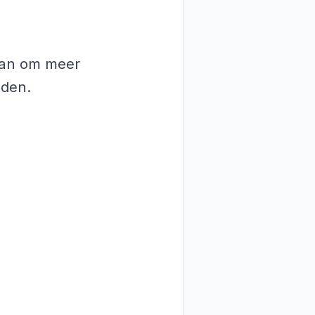
 aan om meer
nden.