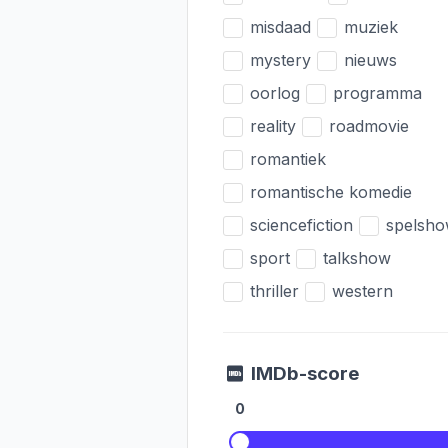
misdaad
muziek
mystery
nieuws
oorlog
programma
reality
roadmovie
romantiek
romantische komedie
sciencefiction
spelsh
sport
talkshow
thriller
western
IMDb-score
0