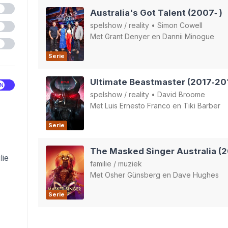
Australia's Got Talent (2007‑ )
spelshow
/
reality
•
Simon Cowell
Met
Grant Denyer
en
Dannii Minogue
Serie
Ultimate Beastmaster (2017‑20
spelshow
/
reality
•
David Broome
Met
Luis Ernesto Franco
en
Tiki Barber
Serie
The Masked Singer Australia (
lie
familie
/
muziek
Met
Osher Günsberg
en
Dave Hughes
Serie