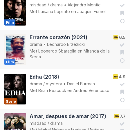
misdaad
/
drama
•
Alejandro Montiel
Met
Luisana Lopilato
en
Joaquín Furriel
Film
Errante corazón (2021)
6.5
drama
•
Leonardo Brzezicki
Met
Leonardo Sbaraglia
en
Miranda de la
Serna
Film
Edha (2018)
4.9
drama
/
mystery
•
Daniel Burman
Met
Brian Beacock
en
Andrés Velencoso
Serie
Amar, después de amar (2017)
7.7
misdaad
/
drama
Met
Michel Noher
en
Mariano Martínez