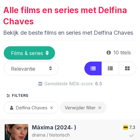
Alle films en series met Delfina
Chaves
Bekijk de beste films en series met Delfina Chaves
10 titels
Gemiddelde IMDb-score:
6.5
FILTERS
Delfina Chaves
✕
Verwijder filter
✕
Máxima (2024‑ )
7.3
drama
/
historisch