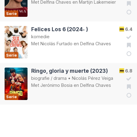
Met
Delfina Chaves
en
Martijn Lakemeier
Serie
Felices Los 6 (2024‑ )
6.4
komedie
Met
Nicolás Furtado
en
Delfina Chaves
Serie
Ringo, gloria y muerte (2023)
6.8
biografie
/
drama
•
Nicolás Pérez Veiga
Met
Jerónimo Bosia
en
Delfina Chaves
Serie