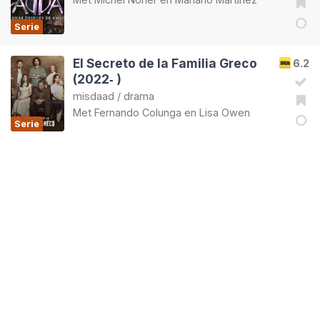
Serie
El Secreto de la Familia Greco
6.2
(2022‑ )
misdaad
/
drama
Met
Fernando Colunga
en
Lisa Owen
Serie