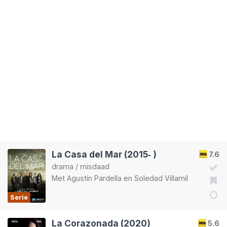
La Casa del Mar (2015‑ )
7.6
drama
/
misdaad
Met
Agustín Pardella
en
Soledad Villamil
Serie
La Corazonada (2020)
5.6