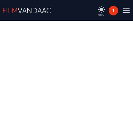
1
AUTO