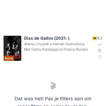
Días de Gallos (2021‑ )
5.7
drama
/
muziek
•
Hernán Guerschuny
Met
Carlos Portaluppi
en
Franco Rizzaro
Serie
🎬
Dat was het! Pas je filters aan om