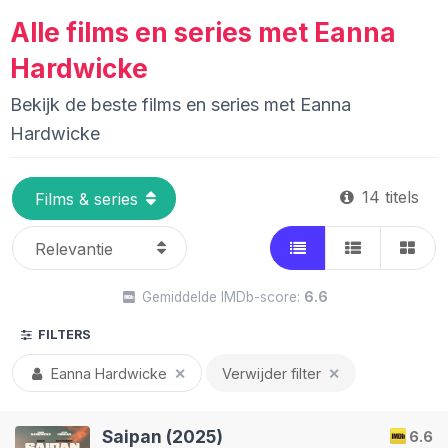
Alle films en series met Eanna
Hardwicke
Bekijk de beste films en series met Eanna
Hardwicke
14 titels
Gemiddelde IMDb-score:
6.6
FILTERS
Eanna Hardwicke
✕
Verwijder filter
✕
Saipan (2025)
6.6