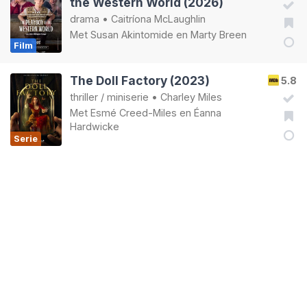
the Western World (2026)
drama
•
Caitríona McLaughlin
Met
Susan Akintomide
en
Marty Breen
Film
The Doll Factory (2023)
5.8
thriller
/
miniserie
•
Charley Miles
Met
Esmé Creed-Miles
en
Éanna
Hardwicke
Serie