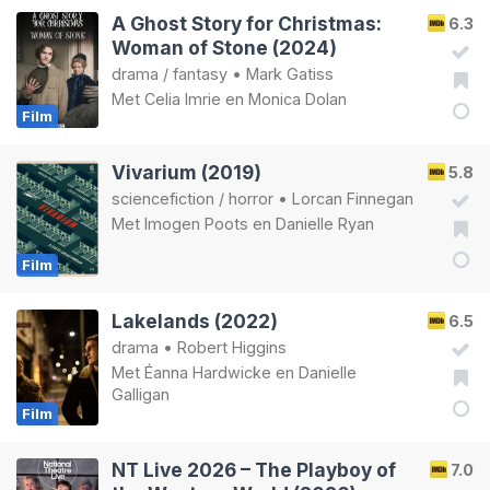
A Ghost Story for Christmas:
6.3
Woman of Stone (2024)
drama
/
fantasy
•
Mark Gatiss
Met
Celia Imrie
en
Monica Dolan
Film
Vivarium (2019)
5.8
sciencefiction
/
horror
•
Lorcan Finnegan
Met
Imogen Poots
en
Danielle Ryan
Film
Lakelands (2022)
6.5
drama
•
Robert Higgins
Met
Éanna Hardwicke
en
Danielle
Galligan
Film
NT Live 2026 – The Playboy of
7.0