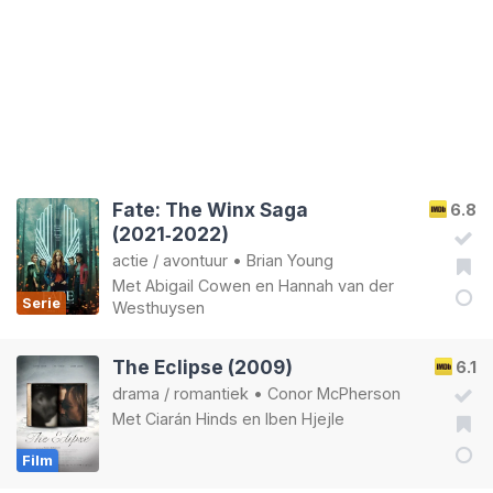
Fate: The Winx Saga
6.8
(2021‑2022)
actie
/
avontuur
•
Brian Young
Met
Abigail Cowen
en
Hannah van der
Serie
Westhuysen
The Eclipse (2009)
6.1
drama
/
romantiek
•
Conor McPherson
Met
Ciarán Hinds
en
Iben Hjejle
Film