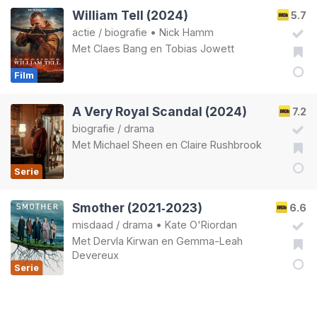
William Tell (2024)
5.7
actie
/
biografie
•
Nick Hamm
Met
Claes Bang
en
Tobias Jowett
Film
A Very Royal Scandal (2024)
7.2
biografie
/
drama
Met
Michael Sheen
en
Claire Rushbrook
Serie
Smother (2021‑2023)
6.6
misdaad
/
drama
•
Kate O'Riordan
Met
Dervla Kirwan
en
Gemma-Leah
Devereux
Serie