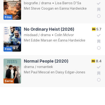
biografie
/
drama
•
Lisa Barros D'Sa
Met
Steve Coogan
en
Eanna Hardwicke
Film
No Ordinary Heist (2026)
5.7
misdaad
/
drama
•
Colin McIvor
Met
Eddie Marsan
en
Éanna Hardwicke
Film
Normal People (2020)
8.4
drama
/
romantiek
Met
Paul Mescal
en
Daisy Edgar-Jones
Serie