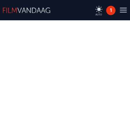
1
AUTO