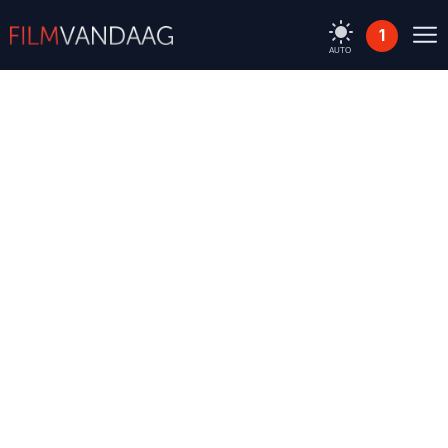
1
AUTO