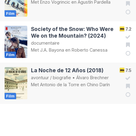
Met
Enzo Vogrincic
en
Agustín Pardella
Film
Society of the Snow: Who Were
7.2
We on the Mountain? (2024)
documentaire
Met
J.A. Bayona
en
Roberto Canessa
Film
La Noche de 12 Años (2018)
7.5
avontuur
/
biografie
•
Álvaro Brechner
Met
Antonio de la Torre
en
Chino Darín
Film