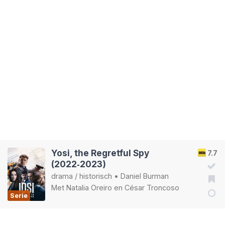
Yosi, the Regretful Spy
7.7
(2022‑2023)
drama
/
historisch
•
Daniel Burman
Met
Natalia Oreiro
en
César Troncoso
Serie