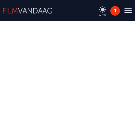
1
AUTO