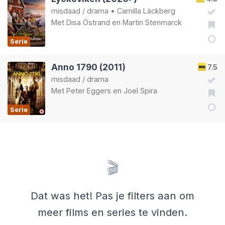
misdaad
/
drama
•
Camilla Läckberg
Met
Disa Östrand
en
Martin Stenmarck
Serie
Anno 1790 (2011)
7.5
misdaad
/
drama
Met
Peter Eggers
en
Joel Spira
Serie
🎬
Dat was het! Pas je filters aan om
meer films en series te vinden.