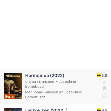
Harmonica (2022)
5.9
drama
/
miniserie
•
Josephine
Bornebusch
Met
Jonas Karlsson
en
Josephine
Serie
Bornebusch
Lyckoviken (2020‑ )
4.5