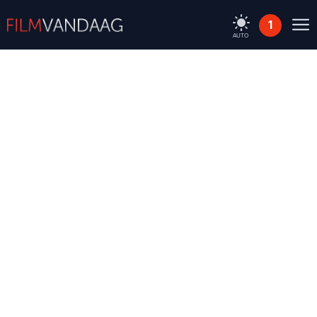
1
AUTO