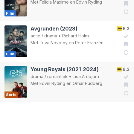
Met
Felicia Maxime
en
Edvin Ryding
Film
Avgrunden (2023)
5.3
actie
/
drama
•
Richard Holm
Met
Tuva Novotny
en
Peter Franzén
Film
Young Royals (2021‑2024)
8.2
drama
/
romantiek
•
Lisa Ambjörn
Met
Edvin Ryding
en
Omar Rudberg
Serie