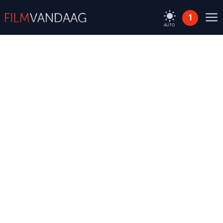
1
AUTO