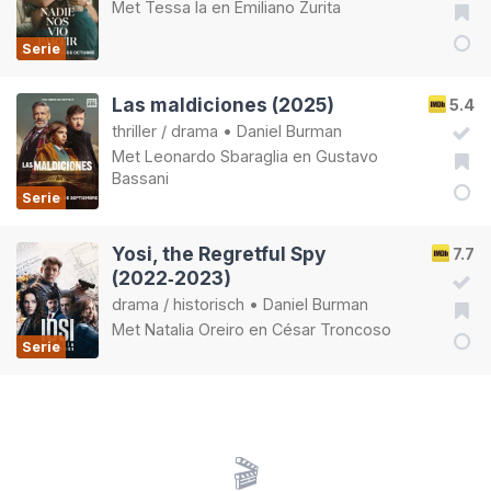
Met
Tessa Ia
en
Emiliano Zurita
Serie
Las maldiciones (2025)
5.4
thriller
/
drama
•
Daniel Burman
Met
Leonardo Sbaraglia
en
Gustavo
Bassani
Serie
Yosi, the Regretful Spy
7.7
(2022‑2023)
drama
/
historisch
•
Daniel Burman
Met
Natalia Oreiro
en
César Troncoso
Serie
🎬