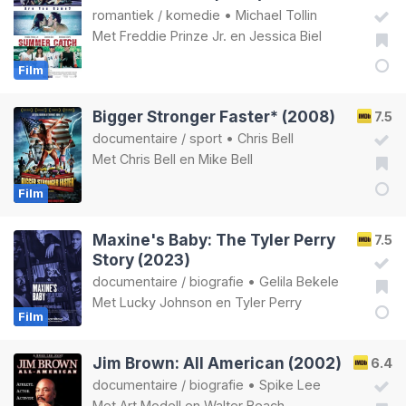
romantiek
/
komedie
•
Michael Tollin
Met
Freddie Prinze Jr.
en
Jessica Biel
Film
Bigger Stronger Faster* (2008)
7.5
documentaire
/
sport
•
Chris Bell
Met
Chris Bell
en
Mike Bell
Film
Maxine's Baby: The Tyler Perry
7.5
Story (2023)
documentaire
/
biografie
•
Gelila Bekele
Met
Lucky Johnson
en
Tyler Perry
Film
Jim Brown: All American (2002)
6.4
documentaire
/
biografie
•
Spike Lee
Met
Art Modell
en
Walter Beach