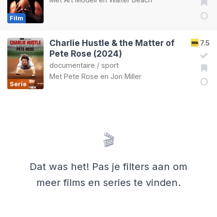
Film
Charlie Hustle & the Matter of
7.5
Pete Rose (2024)
documentaire
/
sport
Met
Pete Rose
en
Jon Miller
Serie
🎬
Dat was het! Pas je filters aan om
meer films en series te vinden.