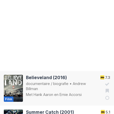
Believeland (2016)
7.3
documentaire
/
biografie
•
Andrew
Billman
Met
Hank Aaron
en
Ernie Accorsi
Film
Summer Catch (2001)
5.1