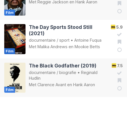
Met
Reggie Jackson
en
Hank Aaron
Film
The Day Sports Stood Still
5.9
(2021)
documentaire
/
sport
•
Antoine Fuqua
Met
Malika Andrews
en
Mookie Betts
Film
The Black Godfather (2019)
7.5
documentaire
/
biografie
•
Reginald
Hudlin
Met
Clarence Avant
en
Hank Aaron
Film