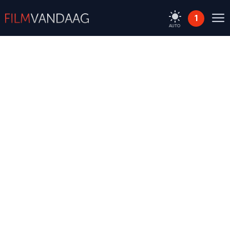
1
AUTO