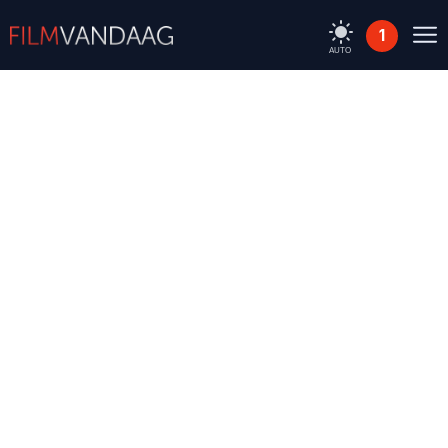
1
AUTO