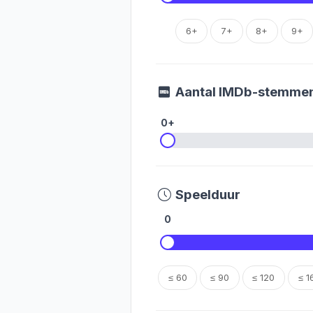
6+
7+
8+
9+
Aantal IMDb-stemme
0+
Speelduur
0
≤ 60
≤ 90
≤ 120
≤ 1