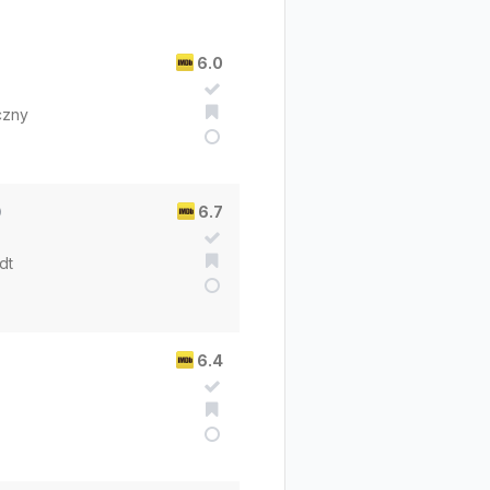
6.0
czny
)
6.7
dt
6.4