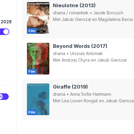
Nieulotne (2013)
drama
/
romantiek
•
Jacek Borcuch
Met
Jakub Gierszal
en
Magdalena Berus
2028
Film
Beyond Words (2017)
drama
•
Urszula Antoniak
Met
Andrzej Chyra
en
Jakub Gierszal
Film
Giraffe (2019)
drama
•
Anna Sofie Hartmann
Met
Lisa Loven Kongsli
en
Jakub Giersza
Film