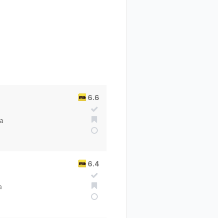
6.6
a
6.4
a