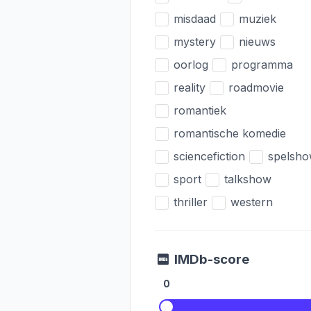
misdaad
muziek
mystery
nieuws
oorlog
programma
reality
roadmovie
romantiek
romantische komedie
sciencefiction
spelsh
sport
talkshow
thriller
western
IMDb-score
0