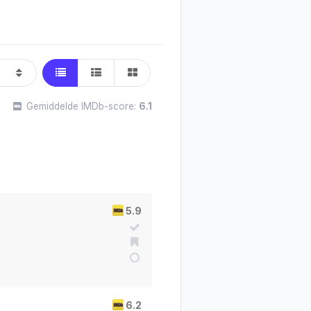
Gemiddelde IMDb-score:
6.1
5.9
6.2