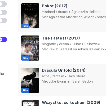
Pokot (2017)
misdaad
/
drama
•
Agnieszka Holland
Met
Agnieszka Mandat
en
Wiktor Zboro
Film
The Fastest (2017)
biografie
/
drama
•
Lukasz Palkowski
Met
Jakub Gierszal
en
Arkadiusz Jakubi
Film
Dracula Untold (2014)
lie
actie
/
fantasy
•
Gary Shore
Met
Luke Evans
en
Sarah Gadon
Film
Wszystko, co kocham (2009)