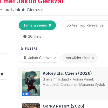
es met Jakub Gierszal
ies met Jakub Gierszal
Sorteer op:
26 titels
FILTERS
Jakub Gierszal
Verwijder filter
✕
✕
Kolory zla: Czern (2026)
drama
/
misdaad
•
Adrian Panek
Met
Jakub Gierszal
en
Marianna Zydek
Film
Gorky Resort (2026)