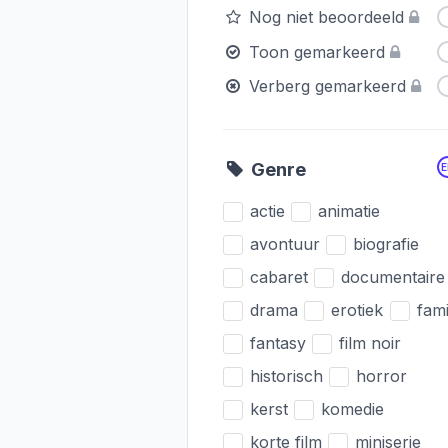
Nog niet beoordeeld
Toon gemarkeerd
Verberg gemarkeerd
Genre
actie
animatie
avontuur
biografie
cabaret
documentaire
drama
erotiek
fami
fantasy
film noir
historisch
horror
kerst
komedie
korte film
miniserie