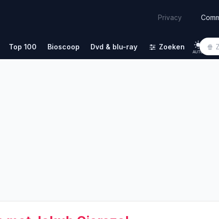
Comm
Privacy
Top 100
Bioscoop
Dvd & blu-ray
Zoeken
AUTO