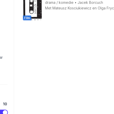
drama
/
komedie
•
Jacek Borcuch
Met
Mateusz Kosciukiewicz
en
Olga Fry
Film
ow
10