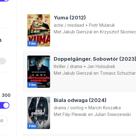
Yuma (2012)
actie
/
misdaad
•
Piotr Mularuk
Met
Jakub Gierszal
en
Krzysztof Skonie
n
Film
Doppelgänger. Sobowtór (2023
thriller
/
drama
•
Jan Holoubek
Met
Jakub Gierszal
en
Tomasz Schuchar
Film
300
Biala odwaga (2024)
drama
/
oorlog
•
Marcin Koszałka
Met
Filip Pławiak
en
Julian Swiezewski
60
Film