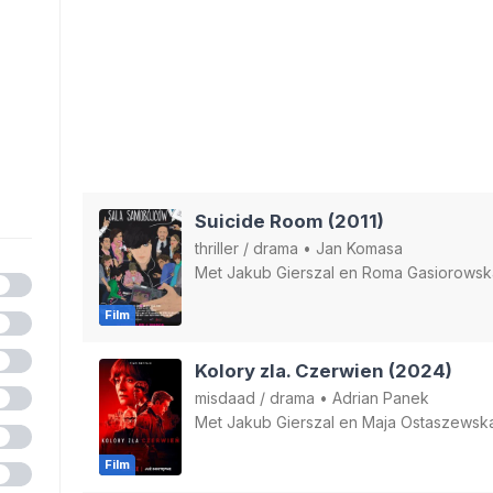
Suicide Room (2011)
thriller
/
drama
•
Jan Komasa
Met
Jakub Gierszal
en
Roma Gasiorowsk
Film
Kolory zla. Czerwien (2024)
misdaad
/
drama
•
Adrian Panek
Met
Jakub Gierszal
en
Maja Ostaszewsk
Film