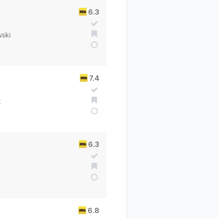
6.3
wski
7.4
k
6.3
6.8