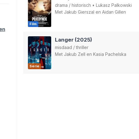
drama
/
historisch
•
Lukasz Palkowski
Met
Jakub Gierszal
en
Aidan Gillen
Film
ten
Langer (2025)
misdaad
/
thriller
Met
Jakub Zell
en
Kasia Pachelska
Serie