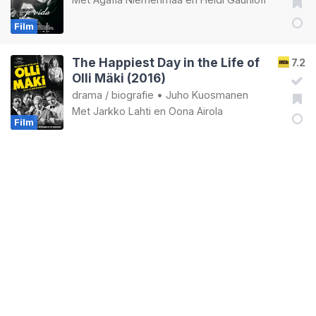
Film
The Happiest Day in the Life of
7.2
Olli Mäki (2016)
drama
/
biografie
•
Juho Kuosmanen
Met
Jarkko Lahti
en
Oona Airola
Film