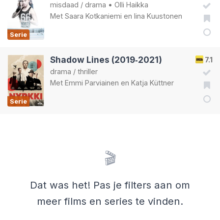
misdaad
/
drama
•
Olli Haikka
Met
Saara Kotkaniemi
en
Iina Kuustonen
Serie
Shadow Lines (2019‑2021)
7.1
drama
/
thriller
Met
Emmi Parviainen
en
Katja Küttner
Serie
🎬
Dat was het! Pas je filters aan om
meer films en series te vinden.