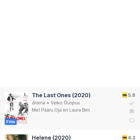
The Last Ones (2020)
5.8
drama
•
Veiko Õunpuu
Met
Pääru Oja
en
Laura Birn
Film
Helene (2020)
6.2