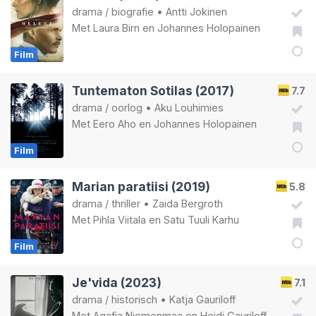
drama
/
biografie
•
Antti Jokinen
Met
Laura Birn
en
Johannes Holopainen
Film
Tuntematon Sotilas (2017)
7.7
drama
/
oorlog
•
Aku Louhimies
Met
Eero Aho
en
Johannes Holopainen
Film
Marian paratiisi (2019)
5.8
drama
/
thriller
•
Zaida Bergroth
Met
Pihla Viitala
en
Satu Tuuli Karhu
Film
Je'vida (2023)
7.1
drama
/
historisch
•
Katja Gauriloff
Met
Agafia Niemenmaa
en
Heidi Gauriloff