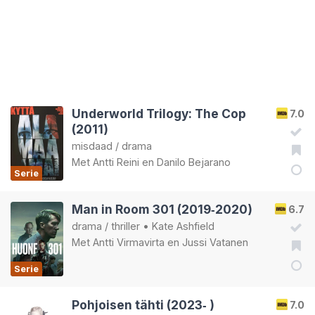
Underworld Trilogy: The Cop
7.0
(2011)
misdaad
/
drama
Met
Antti Reini
en
Danilo Bejarano
Serie
Man in Room 301 (2019‑2020)
6.7
drama
/
thriller
•
Kate Ashfield
Met
Antti Virmavirta
en
Jussi Vatanen
Serie
Pohjoisen tähti (2023‑ )
7.0