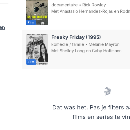
documentaire
•
Rick Rowley
Met
Anastasio Hernández-Rojas
en
Rodn
Film
ten
Freaky Friday (1995)
komedie
/
familie
•
Melanie Mayron
Met
Shelley Long
en
Gaby Hoffmann
Film
🎬
Dat was het! Pas je filters
films en series te vi