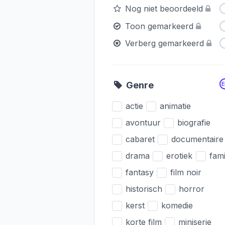
Nog niet beoordeeld
Toon gemarkeerd
Verberg gemarkeerd
Genre
actie
animatie
avontuur
biografie
cabaret
documentaire
drama
erotiek
fami
fantasy
film noir
historisch
horror
kerst
komedie
korte film
miniserie