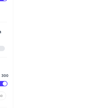
n
300
60