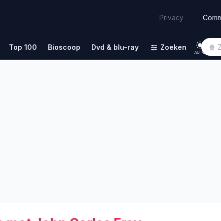
Comm
Privacy
Top 100
Bioscoop
Dvd & blu-ray
Zoeken
AUTO