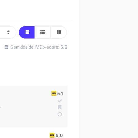
Gemiddelde IMDb-score:
5.6
5.1
w
6.0