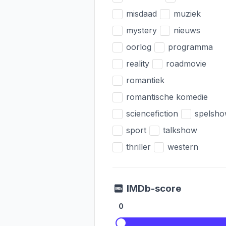
misdaad
muziek
mystery
nieuws
oorlog
programma
reality
roadmovie
romantiek
romantische komedie
sciencefiction
spelsh
sport
talkshow
thriller
western
IMDb-score
0