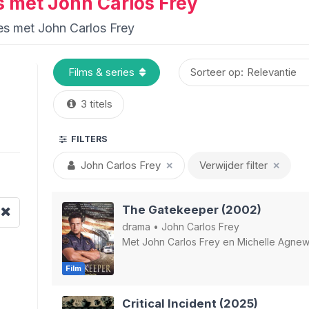
es met John Carlos Frey
ies met John Carlos Frey
Sorteer op:
3 titels
FILTERS
John Carlos Frey
Verwijder filter
✕
✕
The Gatekeeper (2002)
drama
•
John Carlos Frey
Met
John Carlos Frey
en
Michelle Agne
Film
Critical Incident (2025)