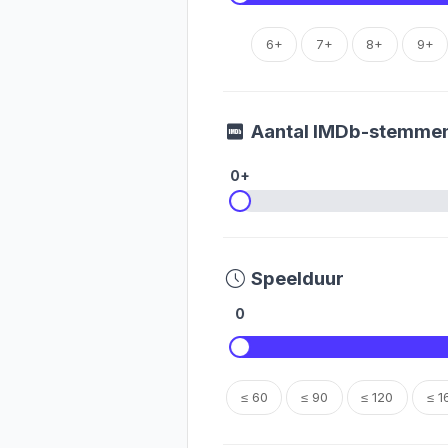
6+
7+
8+
9+
Aantal IMDb-stemme
0+
Speelduur
0
≤ 60
≤ 90
≤ 120
≤ 1