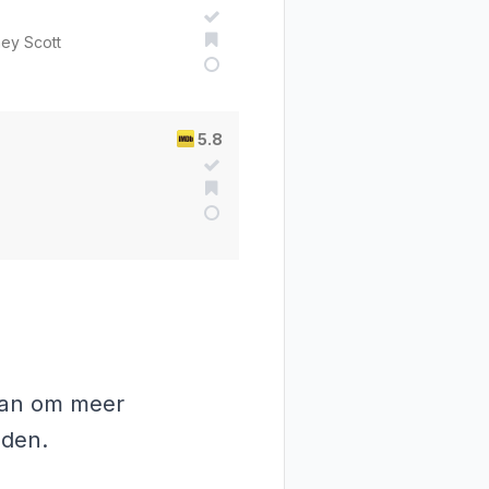
ey Scott
5.8
 aan om meer
nden.