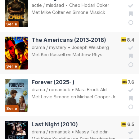
actie
/
misdaad
•
Cheo Hodari Coker
Met
Mike Colter
en
Simone Missick
Serie
The Americans (2013‑2018)
8.4
drama
/
mystery
•
Joseph Weisberg
Met
Keri Russell
en
Matthew Rhys
Serie
Forever (2025‑ )
7.6
drama
/
romantiek
•
Mara Brock Akil
Met
Lovie Simone
en
Michael Cooper Jr.
Serie
Last Night (2010)
6.5
drama
/
romantiek
•
Massy Tadjedin
Met
Keira Knightley
en
Sam Worthington