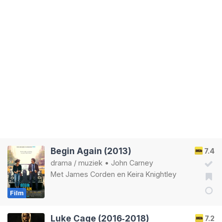
Begin Again (2013)
7.4
drama
/
muziek
•
John Carney
Met
James Corden
en
Keira Knightley
Film
Luke Cage (2016‑2018)
7.2