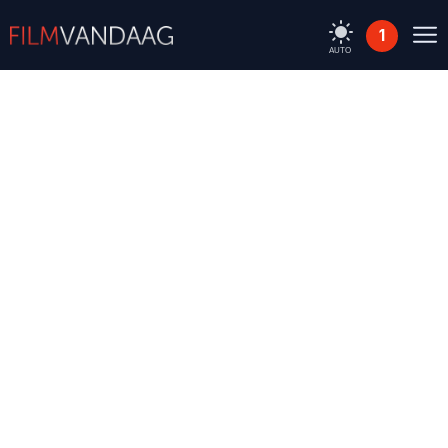
1
AUTO