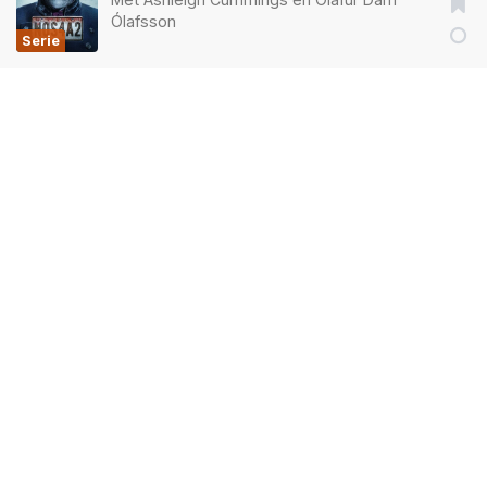
Ólafsson
Serie