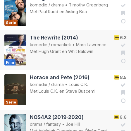
komedie
/
drama
•
Timothy Greenberg
Met
Paul Rudd
en
Aisling Bea
Serie
The Rewrite (2014)
6.3
komedie
/
romantiek
•
Marc Lawrence
Met
Hugh Grant
en
Whit Baldwin
Film
Horace and Pete (2016)
8.5
komedie
/
drama
•
Louis C.K.
Met
Louis C.K.
en
Steve Buscemi
Serie
NOS4A2 (2019‑2020)
6.6
drama
/
fantasy
•
Joe Hill
Met
Ashleigh Cummings
en
Ólafur Darri