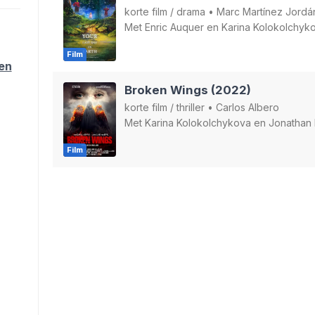
korte film
/
drama
•
Marc Martínez Jordá
Met
Enric Auquer
en
Karina Kolokolchyk
Film
ten
Broken Wings (2022)
korte film
/
thriller
•
Carlos Albero
Met
Karina Kolokolchykova
en
Jonathan 
Film