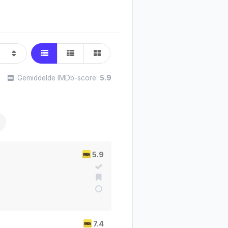
Gemiddelde IMDb-score:
5.9
5.9
7.4