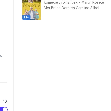
komedie
/
romantiek
•
Martín Rosete
Met
Bruce Dern
en
Caroline Silhol
Film
ow
10