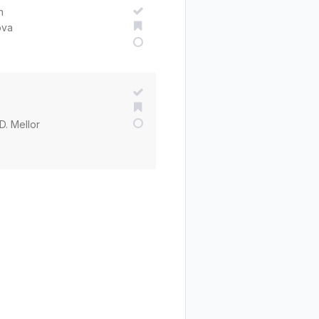
n
ova
D. Mellor