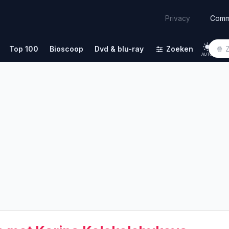
Comm
Privacy
Top 100
Bioscoop
Dvd & blu-ray
Zoeken
AUTO