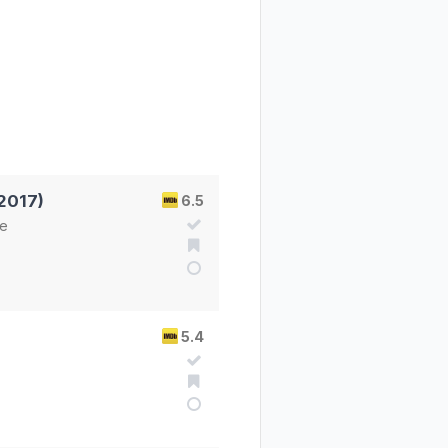
2017)
6.5
he
5.4