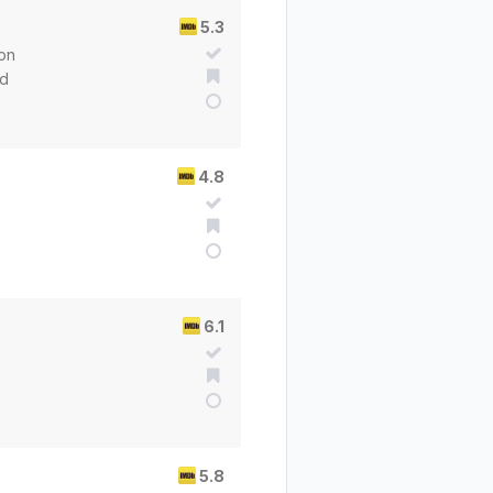
5.3
on
ld
4.8
6.1
5.8