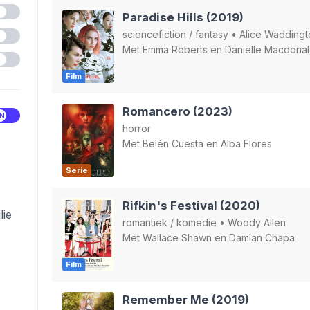
Paradise Hills (2019)
sciencefiction
/
fantasy
•
Alice Waddingt
Met
Emma Roberts
en
Danielle Macdona
Film
Romancero (2023)
horror
Met
Belén Cuesta
en
Alba Flores
Serie
Rifkin's Festival (2020)
lie
romantiek
/
komedie
•
Woody Allen
Met
Wallace Shawn
en
Damian Chapa
Film
Remember Me (2019)