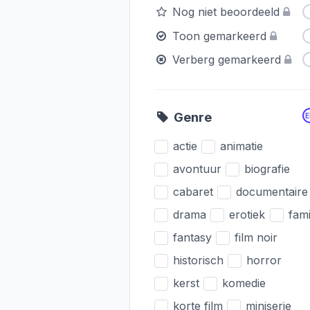
Nog niet beoordeeld
Toon gemarkeerd
Verberg gemarkeerd
Genre
actie
animatie
avontuur
biografie
cabaret
documentaire
drama
erotiek
fami
fantasy
film noir
historisch
horror
kerst
komedie
korte film
miniserie