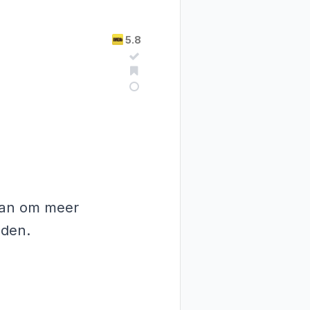
5.8
 aan om meer
nden.