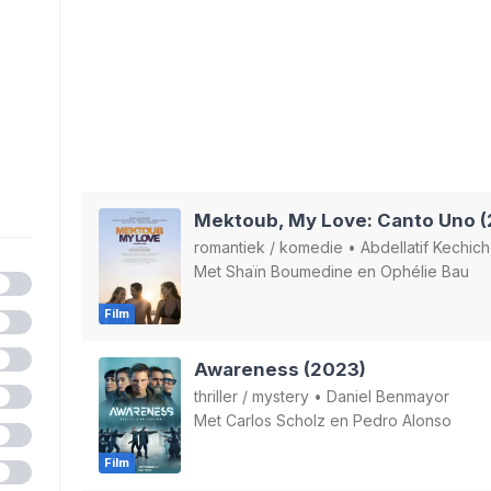
Mektoub, My Love: Canto Uno (
romantiek
/
komedie
•
Abdellatif Kechic
Met
Shaïn Boumedine
en
Ophélie Bau
Film
Awareness (2023)
thriller
/
mystery
•
Daniel Benmayor
Met
Carlos Scholz
en
Pedro Alonso
Film