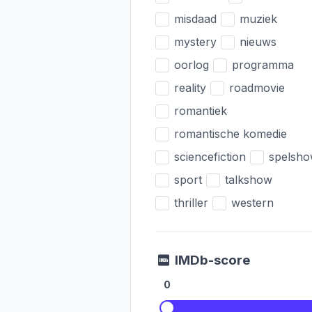
misdaad
muziek
mystery
nieuws
oorlog
programma
reality
roadmovie
romantiek
romantische komedie
sciencefiction
spelsh
sport
talkshow
thriller
western
IMDb-score
0