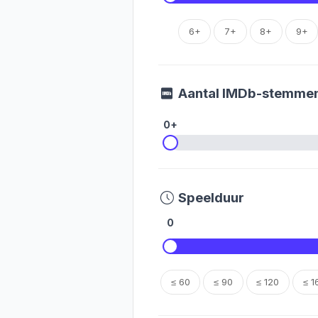
6+
7+
8+
9+
Aantal IMDb-stemme
0+
Speelduur
0
≤ 60
≤ 90
≤ 120
≤ 1