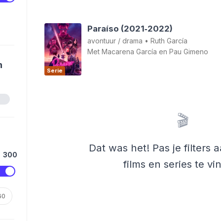
Paraíso (2021‑2022)
avontuur
/
drama
•
Ruth García
Met
Macarena García
en
Pau Gimeno
n
Serie
🎬
Dat was het! Pas je filters
300
films en series te vi
60