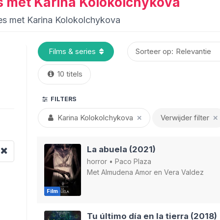
ies met Karina Kolokolchykova
ries met Karina Kolokolchykova
Sorteer op:
10 titels
FILTERS
Karina Kolokolchykova
Verwijder filter
✕
✕
La abuela (2021)
horror
•
Paco Plaza
Met
Almudena Amor
en
Vera Valdez
Film
Tu último día en la tierra (2018)