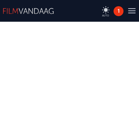
1
AUTO