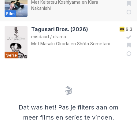
Met
Keitatsu Koshiyama
en
Kiara
Nakanishi
Film
Tagusari Bros. (2026)
6.3
misdaad
/
drama
Met
Masaki Okada
en
Shôta Sometani
Serie
🎬
Dat was het! Pas je filters aan om
meer films en series te vinden.