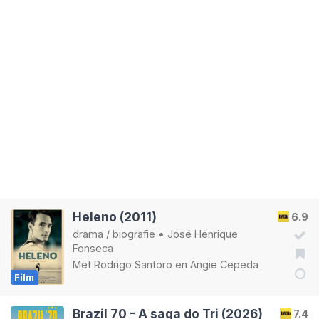
Heleno (2011)
6.9
drama
/
biografie
•
José Henrique
Fonseca
Met
Rodrigo Santoro
en
Angie Cepeda
Film
Brazil 70 - A saga do Tri (2026)
7.4