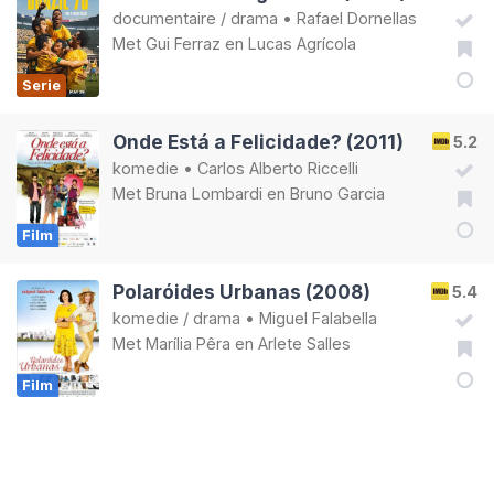
documentaire
/
drama
•
Rafael Dornellas
Met
Gui Ferraz
en
Lucas Agrícola
Serie
Onde Está a Felicidade? (2011)
5.2
komedie
•
Carlos Alberto Riccelli
Met
Bruna Lombardi
en
Bruno Garcia
Film
Polaróides Urbanas (2008)
5.4
komedie
/
drama
•
Miguel Falabella
Met
Marília Pêra
en
Arlete Salles
Film