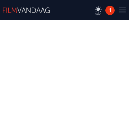
1
AUTO