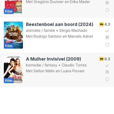
Met
Gregório Duvivier
en
Erika Mader
Film
Beestenboel aan boord (2024)
4.3
animatie
/
familie
•
Sérgio Machado
Met
Rodrigo Santoro
en
Marcelo Adnet
Film
A Mulher Invisível (2009)
6.3
komedie
/
fantasy
•
Cláudio Torres
Met
Selton Mello
en
Luana Piovani
Film