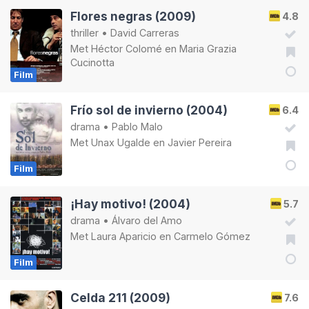
Flores negras (2009)
4.8
thriller
•
David Carreras
Met
Héctor Colomé
en
Maria Grazia
Cucinotta
Film
Frío sol de invierno (2004)
6.4
drama
•
Pablo Malo
Met
Unax Ugalde
en
Javier Pereira
Film
¡Hay motivo! (2004)
5.7
drama
•
Álvaro del Amo
Met
Laura Aparicio
en
Carmelo Gómez
Film
Celda 211 (2009)
7.6