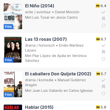
El Niño (2014)
6.4
actie
/
avontuur
•
Daniel Monzón
Met
Luis Tosar
en
Jesús Castro
Film
Las 13 rosas (2007)
6.7
drama
/
historisch
•
Emilio Martínez
Lázaro
Met
Pilar López de Ayala
en
Verónica
Film
Sánchez
El caballero Don Quijote (2002)
5.7
drama
/
komedie
•
Manuel Gutiérrez
Aragón
Met
Juan Luis Galiardo
en
Carlos Iglesias
Film
Hablar (2015)
5.8