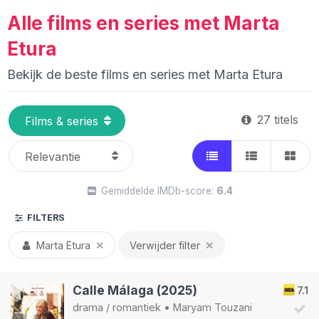
Alle films en series met Marta
Etura
Bekijk de beste films en series met Marta Etura
27 titels
Gemiddelde IMDb-score:
6.4
FILTERS
Marta Etura
✕
Verwijder filter
✕
Calle Málaga (2025)
7.1
drama
/
romantiek
•
Maryam Touzani