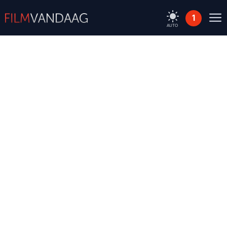
1
AUTO