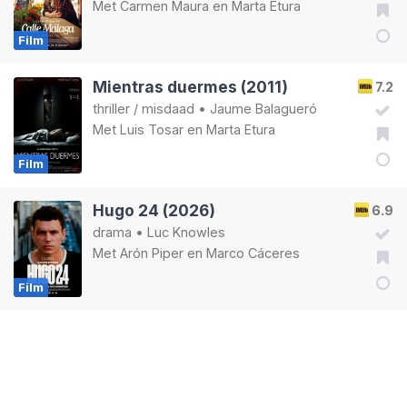
Met
Carmen Maura
en
Marta Etura
Film
Mientras duermes (2011)
7.2
thriller
/
misdaad
•
Jaume Balagueró
Met
Luis Tosar
en
Marta Etura
Film
Hugo 24 (2026)
6.9
drama
•
Luc Knowles
Met
Arón Piper
en
Marco Cáceres
Film