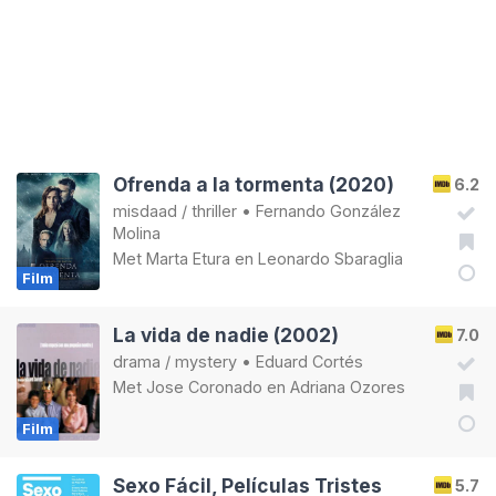
Ofrenda a la tormenta (2020)
6.2
misdaad
/
thriller
•
Fernando González
Molina
Met
Marta Etura
en
Leonardo Sbaraglia
Film
La vida de nadie (2002)
7.0
drama
/
mystery
•
Eduard Cortés
Met
Jose Coronado
en
Adriana Ozores
Film
Sexo Fácil, Películas Tristes
5.7