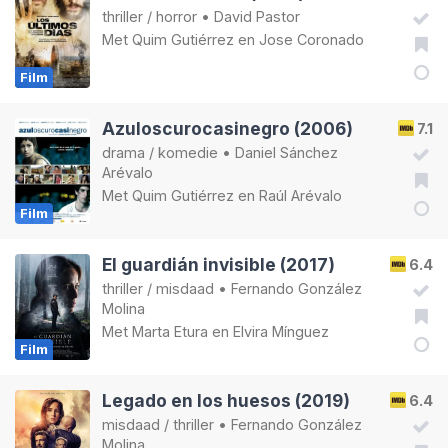
thriller
/
horror
•
David Pastor
Met
Quim Gutiérrez
en
Jose Coronado
Film
Azuloscurocasinegro (2006)
7.1
drama
/
komedie
•
Daniel Sánchez
Arévalo
Met
Quim Gutiérrez
en
Raúl Arévalo
Film
El guardián invisible (2017)
6.4
thriller
/
misdaad
•
Fernando González
Molina
Met
Marta Etura
en
Elvira Mínguez
Film
Legado en los huesos (2019)
6.4
misdaad
/
thriller
•
Fernando González
Molina