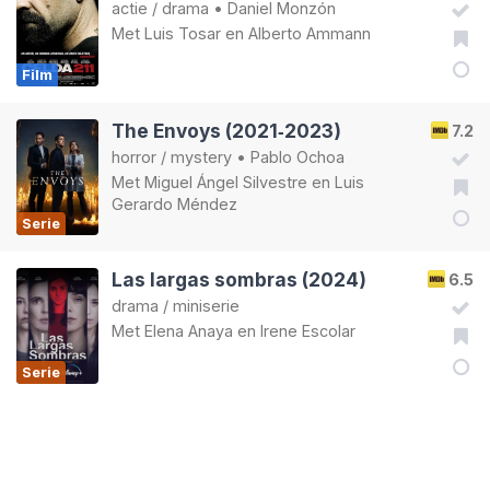
actie
/
drama
•
Daniel Monzón
Met
Luis Tosar
en
Alberto Ammann
Film
The Envoys (2021‑2023)
7.2
horror
/
mystery
•
Pablo Ochoa
Met
Miguel Ángel Silvestre
en
Luis
Gerardo Méndez
Serie
Las largas sombras (2024)
6.5
drama
/
miniserie
Met
Elena Anaya
en
Irene Escolar
Serie