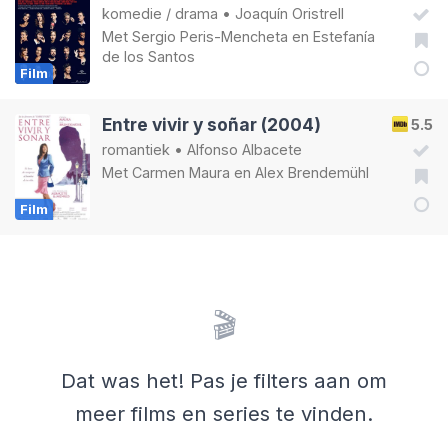
komedie
/
drama
•
Joaquín Oristrell
Met
Sergio Peris-Mencheta
en
Estefanía
de los Santos
Film
Entre vivir y soñar (2004)
5.5
romantiek
•
Alfonso Albacete
Met
Carmen Maura
en
Alex Brendemühl
Film
🎬
Dat was het! Pas je filters aan om
meer films en series te vinden.