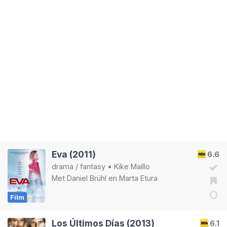
Eva (2011)
6.6
drama
/
fantasy
•
Kike Maíllo
Met
Daniel Brühl
en
Marta Etura
Film
Los Últimos Días (2013)
6.1