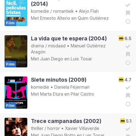
(2014)
komedie
/
romantiek
•
Alejo Flah
Met
Ernesto Alterio
en
Quim Gutiérrez
Film
La vida que te espera (2004)
6.5
drama
/
misdaad
•
Manuel Gutiérrez
Aragón
Met
Juan Diego
en
Luis Tosar
Film
Siete minutos (2009)
4.7
komedie
•
Daniela Féjerman
Met
Marta Etura
en
Pilar Castro
Film
Trece campanadas (2002)
5.1
thriller
/
horror
•
Xavier Villaverde
Met
Juan Diego Botto
en
Luis Tosar