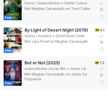
horror
/
sciencefiction
•
Stefan Colson
Met
Meghan Carrasquillo
en
Trent Culkin
Film
By Light of Desert Night (2019)
4.1
drama
/
mystery
•
David Stuart Snell
Met
Lara Pictet
en
Meghan Carrasquillo
Film
Bot or Not (2025)
7.5
sciencefiction
/
korte film
•
Jadon Cal
Met
Meghan Carrasquillo
en
Jadon Cal
Fitzpatrick
Film