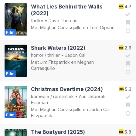
What Lies Behind the Walls
4.7
(2022)
thriller
•
Dave Thomas
Met
Meghan Carrasquillo
en
Tom Gipson
Film
Shark Waters (2022)
2.6
horror
/
thriller
•
Jadon Cal
Met
Jim Fitzpatrick
en
Meghan
Carrasquillo
Film
Christmas Overtime (2024)
5.3
komedie
/
romantiek
•
Ann Deborah
Fishman
Met
Meghan Carrasquillo
en
Jadon Cal
Film
Fitzpatrick
The Boatyard (2025)
5.9