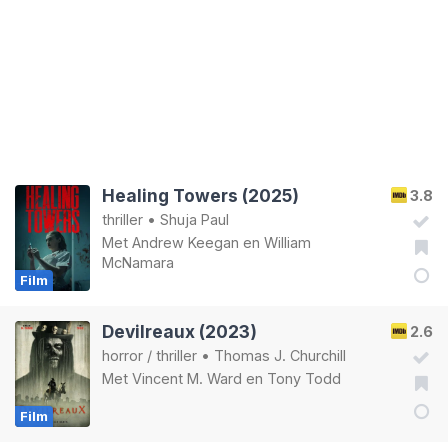
Healing Towers (2025)
3.8
thriller
•
Shuja Paul
Met
Andrew Keegan
en
William
McNamara
Film
Devilreaux (2023)
2.6
horror
/
thriller
•
Thomas J. Churchill
Met
Vincent M. Ward
en
Tony Todd
Film