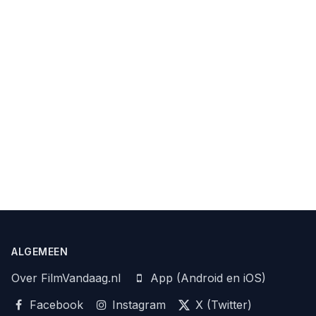
ALGEMEEN
Over FilmVandaag.nl
App (Android en iOS)
Facebook
Instagram
X (Twitter)