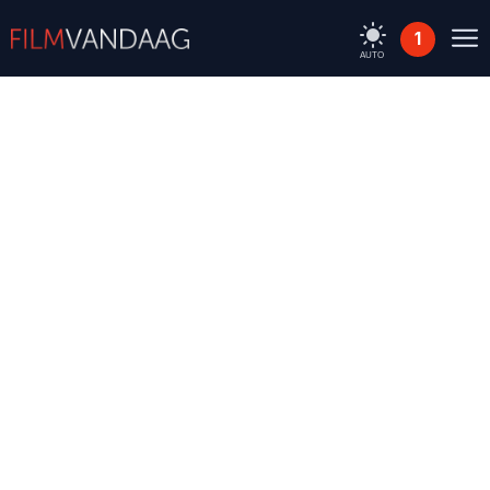
1
AUTO