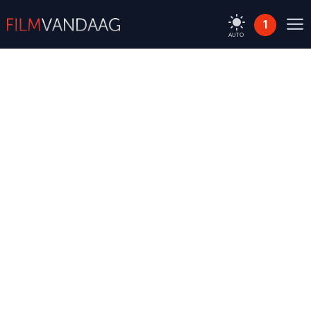
1
AUTO