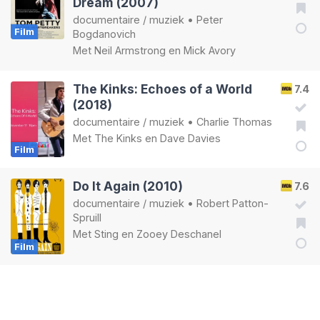
Dream (2007)
documentaire
/
muziek
•
Peter
Film
Bogdanovich
Met
Neil Armstrong
en
Mick Avory
The Kinks: Echoes of a World
7.4
(2018)
documentaire
/
muziek
•
Charlie Thomas
Met
The Kinks
en
Dave Davies
Film
Do It Again (2010)
7.6
documentaire
/
muziek
•
Robert Patton-
Spruill
Met
Sting
en
Zooey Deschanel
Film