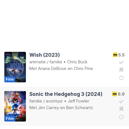
Wish (2023)
5.5
animatie
/
familie
•
Chris Buck
Met
Ariana DeBose
en
Chris Pine
Film
Sonic the Hedgehog 3 (2024)
6.9
familie
/
avontuur
•
Jeff Fowler
Met
Jim Carrey
en
Ben Schwartz
Film