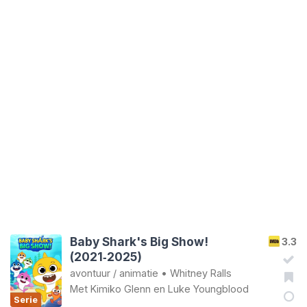
Baby Shark's Big Show!
3.3
(2021‑2025)
avontuur
/
animatie
•
Whitney Ralls
Met
Kimiko Glenn
en
Luke Youngblood
Serie