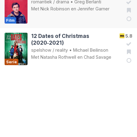
romantiek
/
drama
•
Greg Berlanti
Met
Nick Robinson
en
Jennifer Garner
Film
12 Dates of Christmas
5.8
(2020‑2021)
spelshow
/
reality
•
Michael Beilinson
Met
Natasha Rothwell
en
Chad Savage
Serie