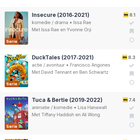
Insecure (2016‑2021)
8.1
komedie
/
drama
•
Issa Rae
Met
Issa Rae
en
Yvonne Orji
Serie
DuckTales (2017‑2021)
8.3
actie
/
avontuur
•
Francisco Angones
Met
David Tennant
en
Ben Schwartz
Serie
Tuca & Bertie (2019‑2022)
7.4
animatie
/
komedie
•
Lisa Hanawalt
Met
Tiffany Haddish
en
Ali Wong
Serie