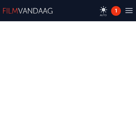
1
AUTO