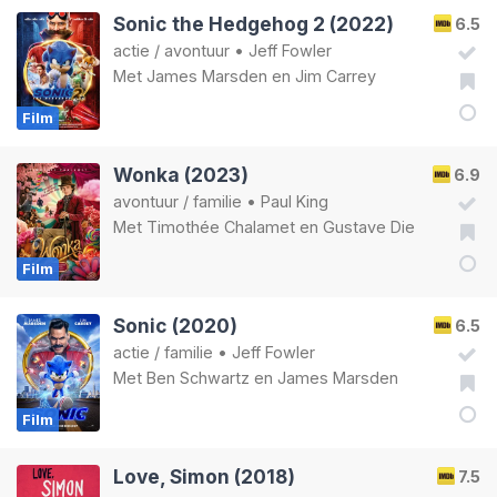
Sonic the Hedgehog 2 (2022)
6.5
actie
/
avontuur
•
Jeff Fowler
Met
James Marsden
en
Jim Carrey
Film
Wonka (2023)
6.9
avontuur
/
familie
•
Paul King
Met
Timothée Chalamet
en
Gustave Die
Film
Sonic (2020)
6.5
actie
/
familie
•
Jeff Fowler
Met
Ben Schwartz
en
James Marsden
Film
Love, Simon (2018)
7.5