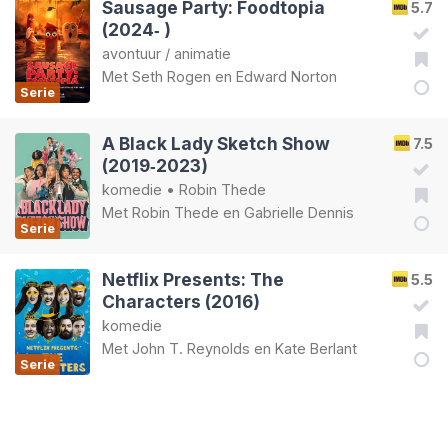
Sausage Party: Foodtopia
5.7
(2024‑ )
avontuur
/
animatie
Met
Seth Rogen
en
Edward Norton
Serie
A Black Lady Sketch Show
7.5
(2019‑2023)
komedie
•
Robin Thede
Met
Robin Thede
en
Gabrielle Dennis
Serie
Netflix Presents: The
5.5
Characters (2016)
komedie
Met
John T. Reynolds
en
Kate Berlant
Serie