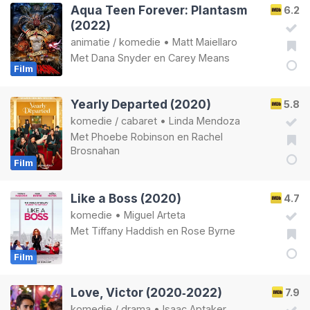
Aqua Teen Forever: Plantasm
6.2
(2022)
animatie
/
komedie
•
Matt Maiellaro
Met
Dana Snyder
en
Carey Means
Film
Yearly Departed (2020)
5.8
komedie
/
cabaret
•
Linda Mendoza
Met
Phoebe Robinson
en
Rachel
Brosnahan
Film
Like a Boss (2020)
4.7
komedie
•
Miguel Arteta
Met
Tiffany Haddish
en
Rose Byrne
Film
Love, Victor (2020‑2022)
7.9
komedie
/
drama
•
Isaac Aptaker