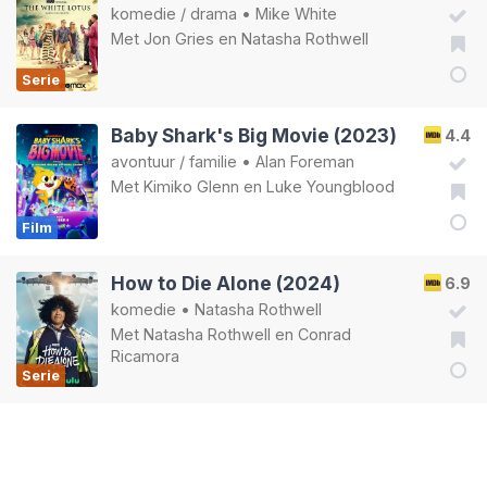
komedie
/
drama
•
Mike White
Met
Jon Gries
en
Natasha Rothwell
Serie
Baby Shark's Big Movie (2023)
4.4
avontuur
/
familie
•
Alan Foreman
Met
Kimiko Glenn
en
Luke Youngblood
Film
How to Die Alone (2024)
6.9
komedie
•
Natasha Rothwell
Met
Natasha Rothwell
en
Conrad
Ricamora
Serie