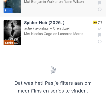
Met
Benjamin Walker
en
Rainn Wilson
Film
Spider-Noir (2026‑ )
7.7
actie
/
avontuur
•
Oren Uziel
Met
Nicolas Cage
en
Lamorne Morris
Serie
🎬
Dat was het! Pas je filters aan om
meer films en series te vinden.