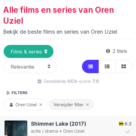
Alle films en series van Oren
Uziel
Bekijk de beste films en series van Oren Uziel
2 titels
Gemiddelde IMDb-score:
7.0
FILTERS
Oren Uziel
✕
Verwijder filter
✕
Shimmer Lake (2017)
6.3
actie
/
drama
•
Oren Uziel