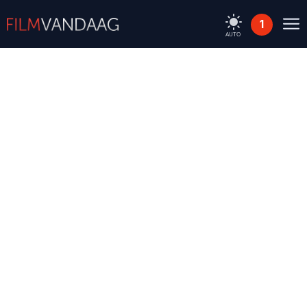
1
AUTO