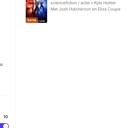
sciencefiction
/
actie
•
Kyle Hunter
Met
Josh Hutcherson
en
Eliza Coupe
Serie
ow
10