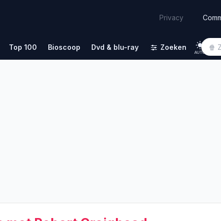
Comm
Privacy
Top 100
Bioscoop
Dvd & blu-ray
Zoeken
AUTO