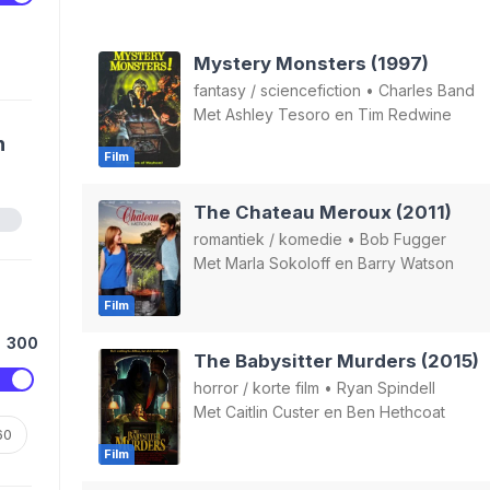
Mystery Monsters (1997)
fantasy
/
sciencefiction
•
Charles Band
Met
Ashley Tesoro
en
Tim Redwine
n
Film
The Chateau Meroux (2011)
romantiek
/
komedie
•
Bob Fugger
Met
Marla Sokoloff
en
Barry Watson
Film
300
The Babysitter Murders (2015)
horror
/
korte film
•
Ryan Spindell
Met
Caitlin Custer
en
Ben Hethcoat
60
Film