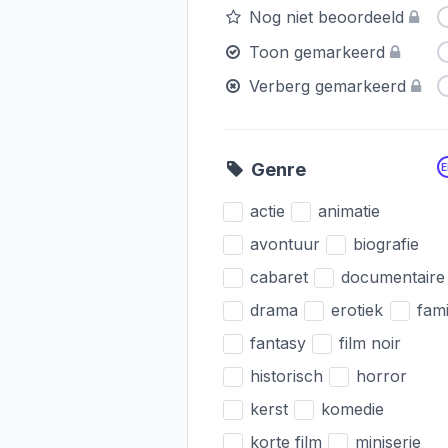
Nog niet beoordeeld
Toon gemarkeerd
Verberg gemarkeerd
Genre
actie
animatie
avontuur
biografie
cabaret
documentaire
drama
erotiek
fami
fantasy
film noir
historisch
horror
kerst
komedie
korte film
miniserie