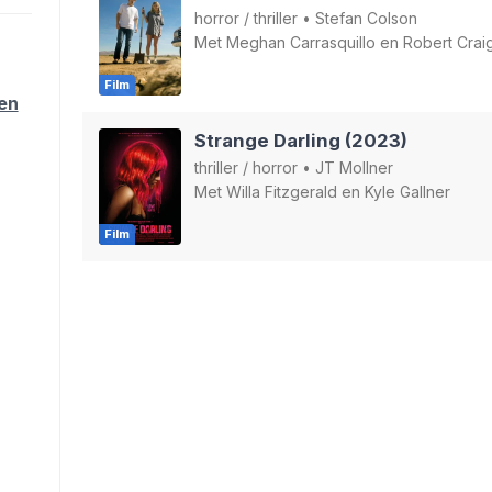
horror
/
thriller
•
Stefan Colson
Met
Meghan Carrasquillo
en
Robert Cra
Film
ten
Strange Darling (2023)
thriller
/
horror
•
JT Mollner
Met
Willa Fitzgerald
en
Kyle Gallner
Film