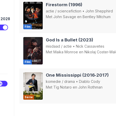
Firestorm (1996)
actie
/
sciencefiction
•
John Shepphird
Met
John Savage
en
Bentley Mitchum
2028
Film
God Is a Bullet (2023)
misdaad
/
actie
•
Nick Cassavetes
Met
Maika Monroe
en
Nikolaj Coster-Wa
Film
One Mississippi (2016‑2017)
komedie
/
drama
•
Diablo Cody
Met
Tig Notaro
en
John Rothman
Serie