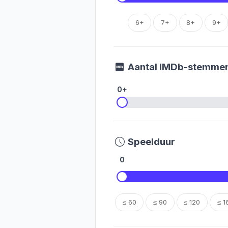
6+
7+
8+
9+
Aantal IMDb-stemme
0+
Speelduur
0
≤ 60
≤ 90
≤ 120
≤ 1