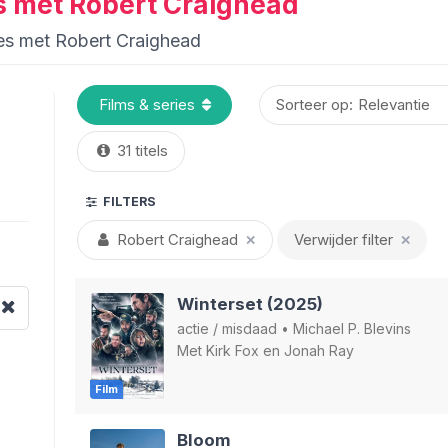
es met Robert Craighead
ies met Robert Craighead
Sorteer op:
31 titels
FILTERS
Robert Craighead
Verwijder filter
✕
✕
Winterset (2025)
actie
/
misdaad
•
Michael P. Blevins
Met
Kirk Fox
en
Jonah Ray
Film
Bloom