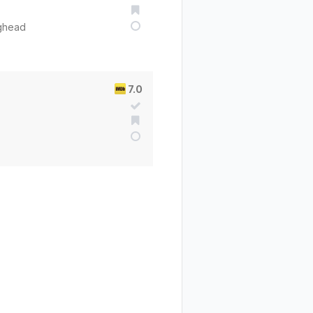
ighead
7.0