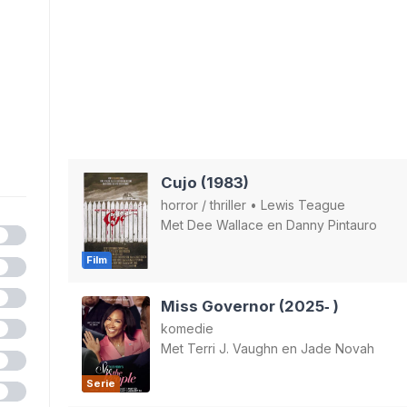
Cujo (1983)
horror
/
thriller
•
Lewis Teague
Met
Dee Wallace
en
Danny Pintauro
Film
Miss Governor (2025‑ )
komedie
Met
Terri J. Vaughn
en
Jade Novah
Serie