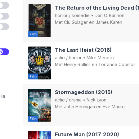
The Return of the Living Dead (
horror
/
komedie
•
Dan O'Bannon
Met
Clu Gulager
en
James Karen
Film
The Last Heist (2016)
actie
/
horror
•
Mike Mendez
Met
Henry Rollins
en
Torrance Coombs
Film
Stormageddon (2015)
lie
actie
/
drama
•
Nick Lyon
Met
John Hennigan
en
Eve Mauro
Film
Future Man (2017‑2020)