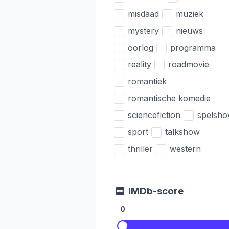
misdaad
muziek
mystery
nieuws
oorlog
programma
reality
roadmovie
romantiek
romantische komedie
sciencefiction
spelsh
sport
talkshow
thriller
western
IMDb-score
0