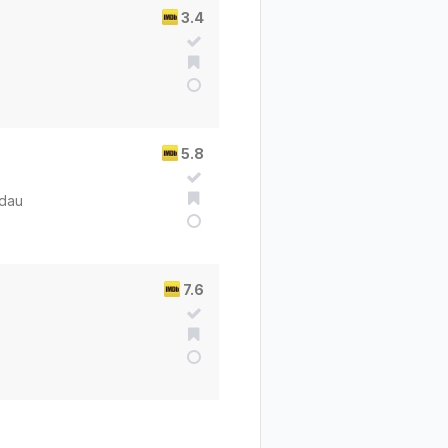
3.4
5.8
ldau
7.6