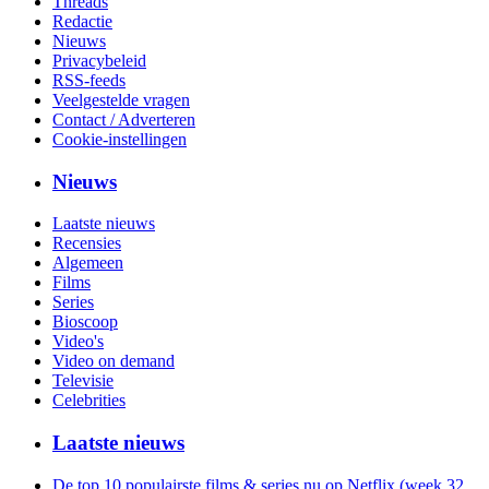
Threads
Redactie
Nieuws
Privacybeleid
RSS-feeds
Veelgestelde vragen
Contact / Adverteren
Cookie-instellingen
Nieuws
Laatste nieuws
Recensies
Algemeen
Films
Series
Bioscoop
Video's
Video on demand
Televisie
Celebrities
Laatste nieuws
De top 10 populairste films & series nu op Netflix (week 32,