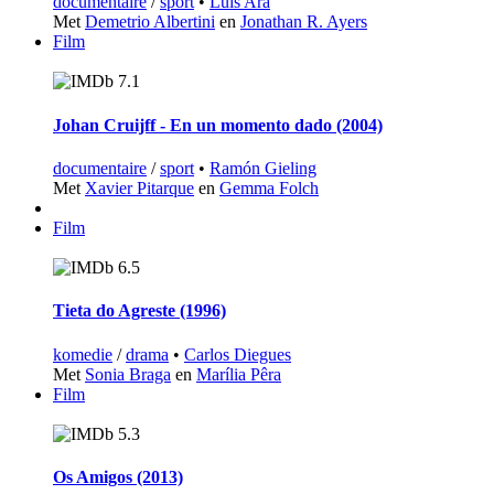
documentaire
/
sport
•
Luis Ara
Met
Demetrio Albertini
en
Jonathan R. Ayers
Film
7.1
Johan Cruijff - En un momento dado (2004)
documentaire
/
sport
•
Ramón Gieling
Met
Xavier Pitarque
en
Gemma Folch
Film
6.5
Tieta do Agreste (1996)
komedie
/
drama
•
Carlos Diegues
Met
Sonia Braga
en
Marília Pêra
Film
5.3
Os Amigos (2013)