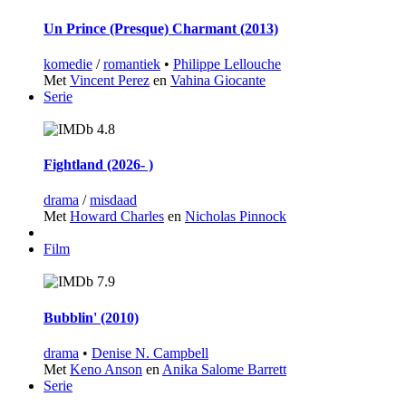
Un Prince (Presque) Charmant (2013)
komedie
/
romantiek
•
Philippe Lellouche
Met
Vincent Perez
en
Vahina Giocante
Serie
4.8
Fightland (2026‑ )
drama
/
misdaad
Met
Howard Charles
en
Nicholas Pinnock
Film
7.9
Bubblin' (2010)
drama
•
Denise N. Campbell
Met
Keno Anson
en
Anika Salome Barrett
Serie