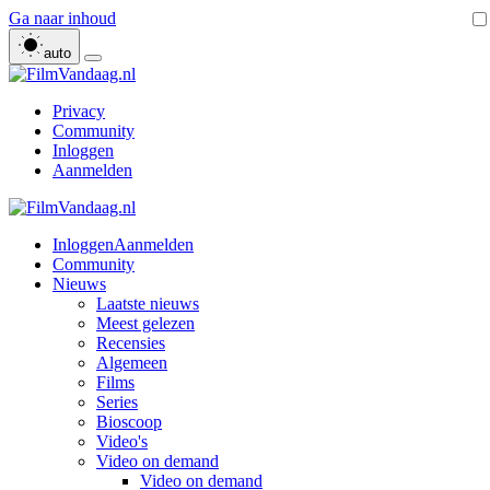
Ga naar inhoud
auto
Privacy
Community
Inloggen
Aanmelden
Inloggen
Aanmelden
Community
Nieuws
Laatste nieuws
Meest gelezen
Recensies
Algemeen
Films
Series
Bioscoop
Video's
Video on demand
Video on demand