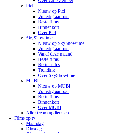
Over CineMember
Picl
Nieuw op Picl
Volledig aanbod
Beste films
Binnenkort
Over Picl
SkyShowtime
Nieuw op SkyShowtime
Volledig aanbod
Vanaf deze maand
Beste films
Beste series
Trending
Over SkyShowtime
MUBI
Nieuw op MUBI
Volledig aanbod
Beste films
Binnenkort
Over MUBI
Alle streamingdiensten
Films op tv
Maandag
Dinsdag