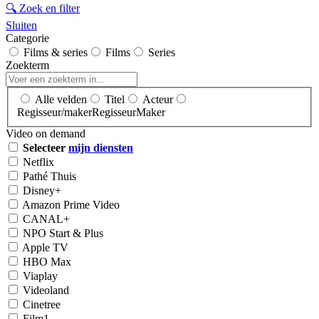
🔍
Zoek en filter
Sluiten
Categorie
Films & series
Films
Series
Zoekterm
Alle velden
Titel
Acteur
Regisseur/maker
Regisseur
Maker
Video on demand
Selecteer
mijn diensten
Netflix
Pathé Thuis
Disney+
Amazon Prime Video
CANAL+
NPO Start & Plus
Apple TV
HBO Max
Viaplay
Videoland
Cinetree
Film1