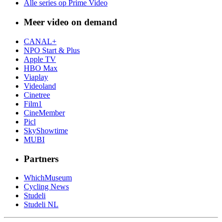
Alle series op Prime Video
Meer video on demand
CANAL+
NPO Start & Plus
Apple TV
HBO Max
Viaplay
Videoland
Cinetree
Film1
CineMember
Picl
SkyShowtime
MUBI
Partners
WhichMuseum
Cycling News
Studeli
Studeli NL