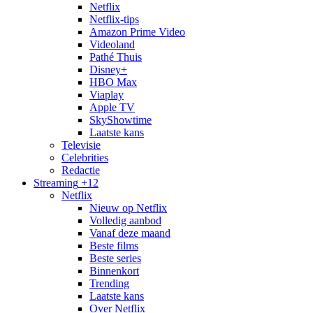
Netflix
Netflix-tips
Amazon Prime Video
Videoland
Pathé Thuis
Disney+
HBO Max
Viaplay
Apple TV
SkyShowtime
Laatste kans
Televisie
Celebrities
Redactie
Streaming
+12
Netflix
Nieuw op Netflix
Volledig aanbod
Vanaf deze maand
Beste films
Beste series
Binnenkort
Trending
Laatste kans
Over Netflix