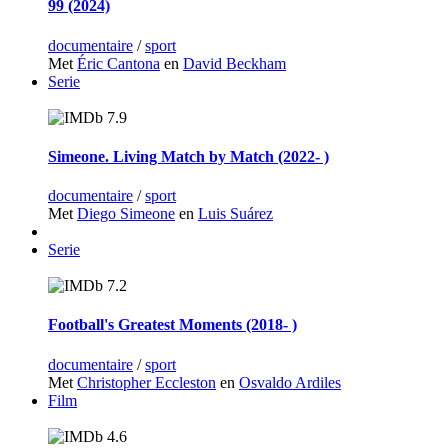
99 (2024)
documentaire
/
sport
Met
Éric Cantona
en
David Beckham
Serie
7.9
Simeone. Living Match by Match (2022‑ )
documentaire
/
sport
Met
Diego Simeone
en
Luis Suárez
Serie
7.2
Football's Greatest Moments (2018‑ )
documentaire
/
sport
Met
Christopher Eccleston
en
Osvaldo Ardiles
Film
4.6