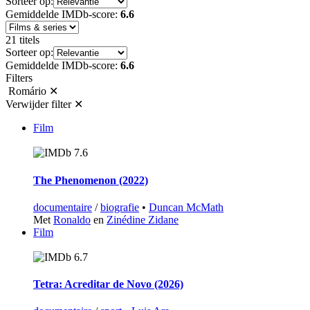
Sorteer op:
Gemiddelde IMDb-score:
6.6
21 titels
Sorteer op:
Gemiddelde IMDb-score:
6.6
Filters
Romário
✕
Verwijder filter
✕
Film
7.6
The Phenomenon (2022)
documentaire
/
biografie
•
Duncan McMath
Met
Ronaldo
en
Zinédine Zidane
Film
6.7
Tetra: Acreditar de Novo (2026)