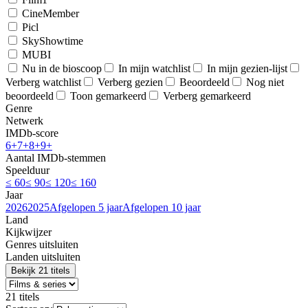
CineMember
Picl
SkyShowtime
MUBI
Nu in de bioscoop
In mijn watchlist
In mijn gezien-lijst
Verberg watchlist
Verberg gezien
Beoordeeld
Nog niet
beoordeeld
Toon gemarkeerd
Verberg gemarkeerd
Genre
Netwerk
IMDb-score
6+
7+
8+
9+
Aantal IMDb-stemmen
Speelduur
≤ 60
≤ 90
≤ 120
≤ 160
Jaar
2026
2025
Afgelopen 5 jaar
Afgelopen 10 jaar
Land
Kijkwijzer
Genres uitsluiten
Landen uitsluiten
Bekijk 21 titels
21 titels