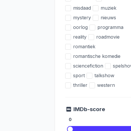
misdaad
muziek
mystery
nieuws
oorlog
programma
reality
roadmovie
romantiek
romantische komedie
sciencefiction
spelsh
sport
talkshow
thriller
western
IMDb-score
0