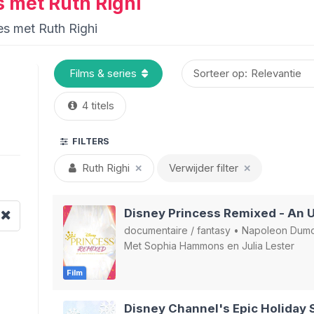
es met Ruth Righi
ies met Ruth Righi
Sorteer op:
4 titels
FILTERS
Ruth Righi
Verwijder filter
✕
✕
documentaire
/
fantasy
•
Napoleon Dum
Met
Sophia Hammons
en
Julia Lester
Film