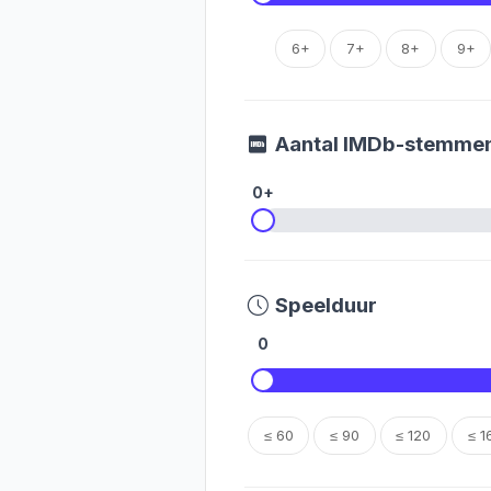
6+
7+
8+
9+
Aantal IMDb-stemme
0+
Speelduur
0
≤ 60
≤ 90
≤ 120
≤ 1