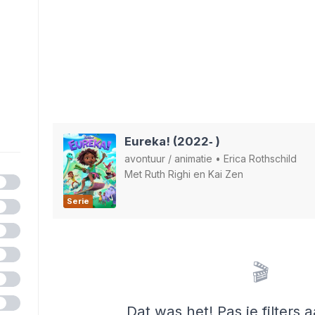
Eureka! (2022‑ )
avontuur
/
animatie
•
Erica Rothschild
Met
Ruth Righi
en
Kai Zen
Serie
🎬
Dat was het! Pas je filters