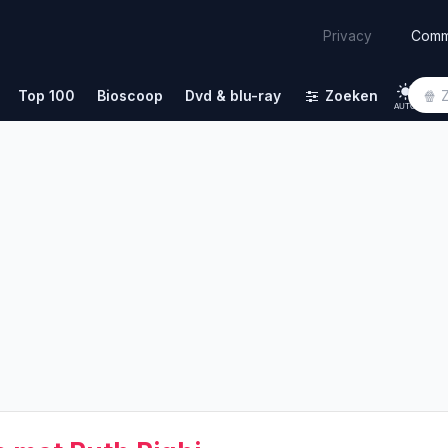
Comm
Privacy
Top 100
Bioscoop
Dvd & blu-ray
Zoeken
AUTO