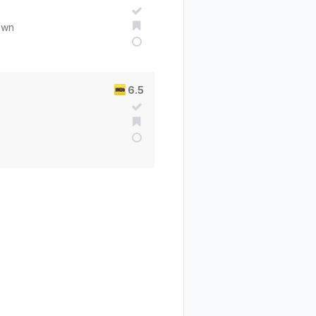
own
6.5