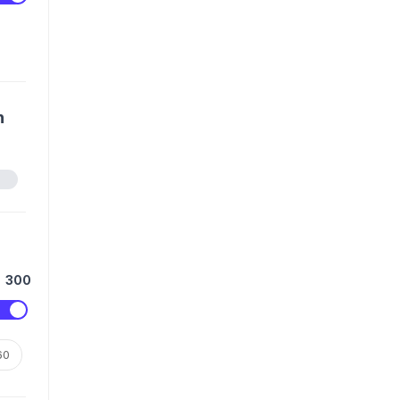
n
300
60