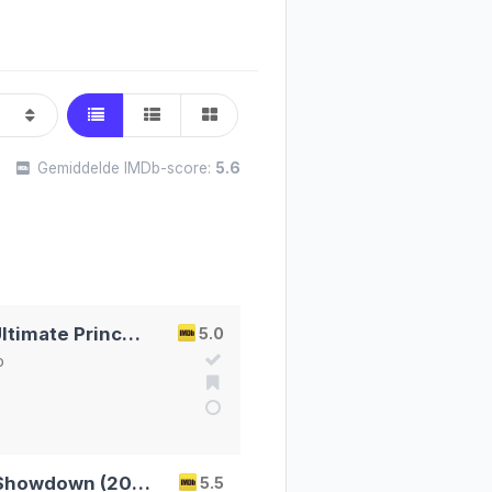
Gemiddelde IMDb-score:
5.6
Disney Princess Remixed - An Ultimate Princess Celebration (2021)
5.0
o
Disney Channel's Epic Holiday Showdown (2020)
5.5