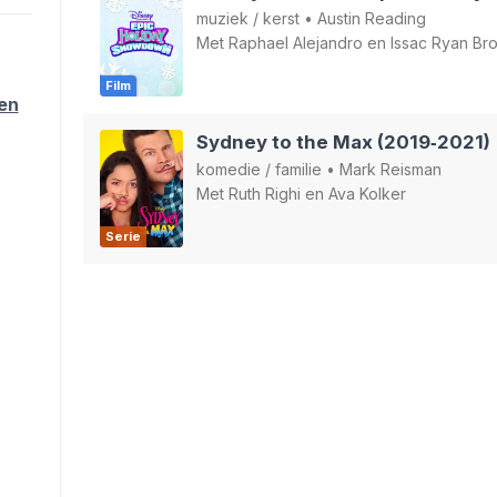
muziek
/
kerst
•
Austin Reading
Met
Raphael Alejandro
en
Issac Ryan Br
Film
ten
Sydney to the Max (2019‑2021)
komedie
/
familie
•
Mark Reisman
Met
Ruth Righi
en
Ava Kolker
Serie