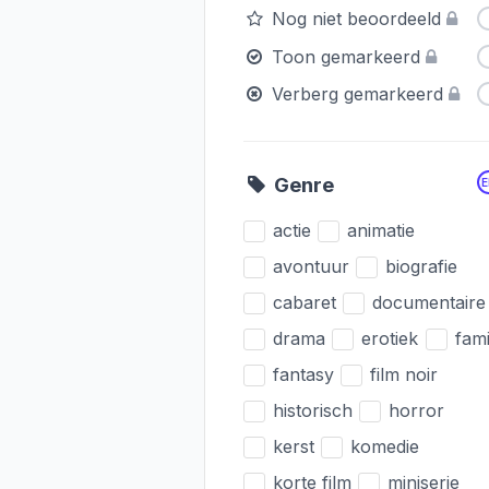
Nog niet beoordeeld
Toon gemarkeerd
Verberg gemarkeerd
Genre
actie
animatie
avontuur
biografie
cabaret
documentaire
drama
erotiek
fami
fantasy
film noir
historisch
horror
kerst
komedie
korte film
miniserie