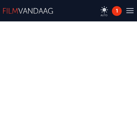
1
AUTO