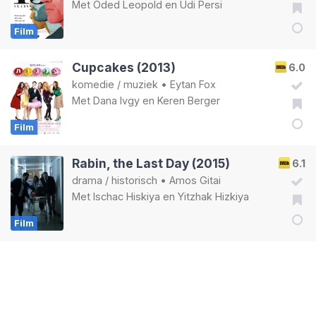
Met
Oded Leopold
en
Udi Persi
Film
Cupcakes (2013)
6.0
komedie
/
muziek
•
Eytan Fox
Met
Dana Ivgy
en
Keren Berger
Film
Rabin, the Last Day (2015)
6.1
drama
/
historisch
•
Amos Gitai
Met
Ischac Hiskiya
en
Yitzhak Hizkiya
Film