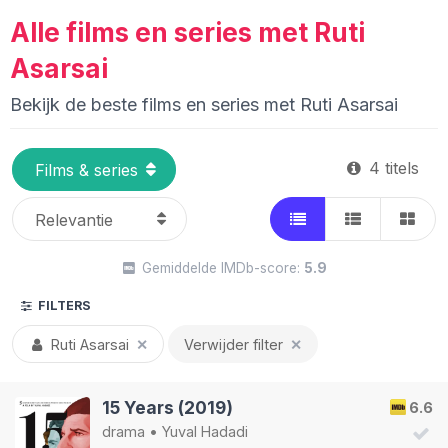
Alle films en series met Ruti
Asarsai
Bekijk de beste films en series met Ruti Asarsai
4 titels
Gemiddelde IMDb-score:
5.9
FILTERS
Ruti Asarsai
✕
Verwijder filter
✕
15 Years (2019)
6.6
drama
•
Yuval Hadadi