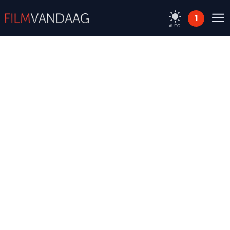
1
AUTO