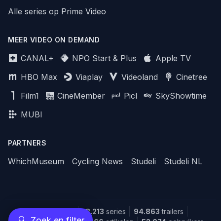
Alle series op Prime Video
MEER VIDEO ON DEMAND
CANAL+
NPO Start & Plus
Apple TV
HBO Max
Viaplay
Videoland
Cinetree
Film1
CineMember
Picl
SkyShowtime
MUBI
PARTNERS
WhichMuseum
Cycling News
Studeli
Studeli NL
151.628
films
18.213
series
94.863
trailers
🔍
Zoek en filter