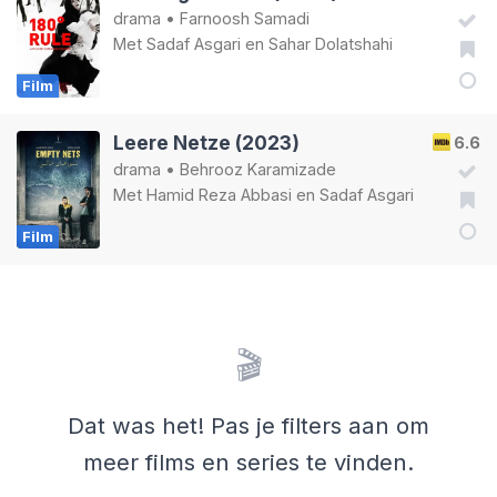
drama
•
Farnoosh Samadi
Met
Sadaf Asgari
en
Sahar Dolatshahi
Film
Leere Netze (2023)
6.6
drama
•
Behrooz Karamizade
Met
Hamid Reza Abbasi
en
Sadaf Asgari
Film
🎬
Dat was het! Pas je filters aan om
meer films en series te vinden.