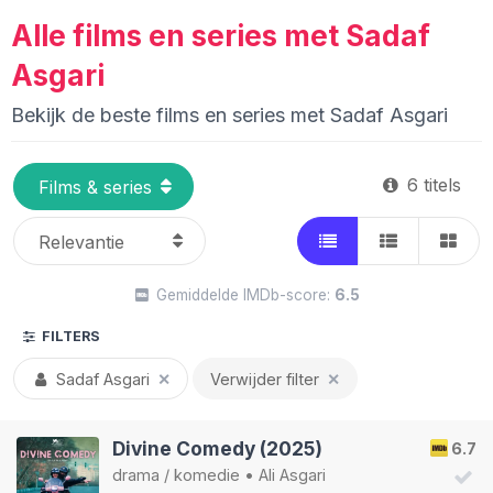
Alle films en series met Sadaf
Asgari
Bekijk de beste films en series met Sadaf Asgari
6 titels
Gemiddelde IMDb-score:
6.5
FILTERS
Sadaf Asgari
✕
Verwijder filter
✕
Divine Comedy (2025)
6.7
drama
/
komedie
•
Ali Asgari