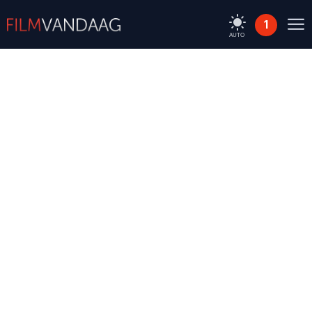
1
AUTO