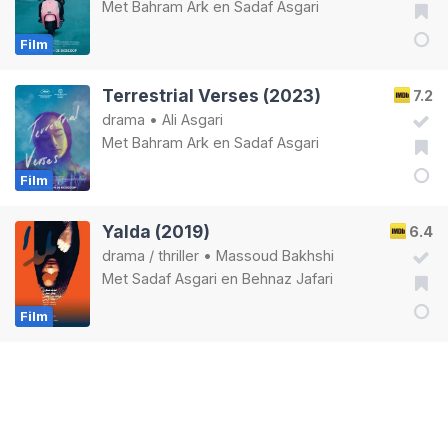
Met
Bahram Ark
en
Sadaf Asgari
Film
Terrestrial Verses (2023)
7.2
drama
•
Ali Asgari
Met
Bahram Ark
en
Sadaf Asgari
Film
Yalda (2019)
6.4
drama
/
thriller
•
Massoud Bakhshi
Met
Sadaf Asgari
en
Behnaz Jafari
Film