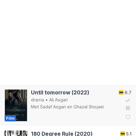
Until tomorrow (2022)
6.7
drama
•
Ali Asgari
Met
Sadaf Asgari
en
Ghazal Shojaei
Film
180 Degree Rule (2020)
5.1