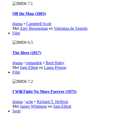
7.1
Off the Map (2003)
drama
•
Campbell Scott
Met
Amy Brenneman
en
Valentina de Angelis
Film
6.5
The Hero (2017)
drama
/
romantiek
•
Brett Haley
Met
Sam Elliott
en
Laura Prepon
Film
7.2
I Will Fight No More Forever (1975)
drama
/
actie
•
Richard T. Heffron
Met
James Whitmore
en
Sam Elliott
Serie