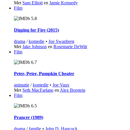
Met
Sam Elliott
en
Jamie Kennedy
Film
5.8
Digging for Fire (2015)
drama
/
komedie
•
Joe Swanberg
Met
Jake Johnson
en
Rosemarie DeWitt
Film
6.7
Peter, Peter, Pumpkin Cheater
animatie
/
komedie
•
Joe Vaux
Met
Seth MacFarlane
en
Alex Borstein
Film
6.5
Prancer (1989)
drama
/
familie
•
John D. Hancock