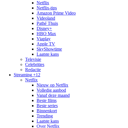
Netflix
Netflix-tips
Amazon Prime Video
Videoland
Pathé Thuis
Disney+
HBO Max
Viaplay
Apple TV
SkyShowtime
Laatste kans
Televisie
Celebrities
Redactie
Streaming
+12
Netflix
Nieuw op Netflix
Volledig aanbod
Vanaf deze maand
Beste films
Beste series
Binnenkort
Trending
Laatste kans
Over Netflix