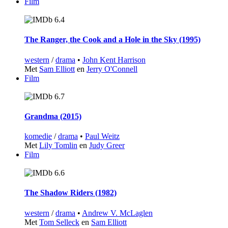
Film
6.4
The Ranger, the Cook and a Hole in the Sky (1995)
western
/
drama
•
John Kent Harrison
Met
Sam Elliott
en
Jerry O'Connell
Film
6.7
Grandma (2015)
komedie
/
drama
•
Paul Weitz
Met
Lily Tomlin
en
Judy Greer
Film
6.6
The Shadow Riders (1982)
western
/
drama
•
Andrew V. McLaglen
Met
Tom Selleck
en
Sam Elliott