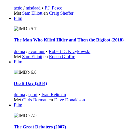
actie
/
misdaad
•
P.J. Pesce
Met
Sam Elliott
en
Craig Sheffer
Film
5.7
The Man Who Killed Hitler and Then the Bigfoot (2018)
drama
/
avontuur
•
Robert D. Krzykowski
Met
Sam Elliott
en
Rocco Gioffre
Film
6.8
Draft Day (2014)
drama
/
sport
•
Ivan Reitman
Met
Chris Berman
en
Dave Donaldson
Film
7.5
The Great Debaters (2007)