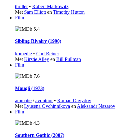
thriller
•
Robert Markowitz
Met
Sam Elliott
en
Timothy Hutton
Film
5.4
Sibling Rivalry (1990)
komedie
•
Carl Reiner
Met
Kirstie Alley
en
Bill Pullman
Film
7.6
Maugli (1973)
animatie
/
avontuur
•
Roman Davydov
Met
Lyusena Ovchinnikova
en
Aleksandr Nazarov
Film
4.3
Southern Gothic (2007)