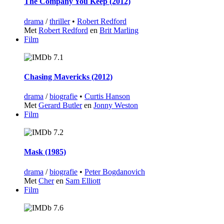
The Company You Keep (2012)
drama
/
thriller
•
Robert Redford
Met
Robert Redford
en
Brit Marling
Film
7.1
Chasing Mavericks (2012)
drama
/
biografie
•
Curtis Hanson
Met
Gerard Butler
en
Jonny Weston
Film
7.2
Mask (1985)
drama
/
biografie
•
Peter Bogdanovich
Met
Cher
en
Sam Elliott
Film
7.6