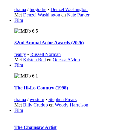
drama
/
biografie
•
Denzel Washington
Met
Denzel Washington
en
Nate Parker
Film
6.5
32nd Annual Actor Awards (2026)
reality
•
Russell Norman
Met
Kristen Bell
en
Odessa A'zion
Film
6.1
The Hi-Lo Country (1998)
drama
/
western
•
Stephen Frears
Met
Billy Crudup
en
Woody Harrelson
Film
The Chainsaw Artist