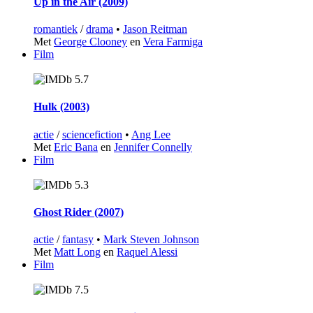
Up in the Air (2009)
romantiek
/
drama
•
Jason Reitman
Met
George Clooney
en
Vera Farmiga
Film
5.7
Hulk (2003)
actie
/
sciencefiction
•
Ang Lee
Met
Eric Bana
en
Jennifer Connelly
Film
5.3
Ghost Rider (2007)
actie
/
fantasy
•
Mark Steven Johnson
Met
Matt Long
en
Raquel Alessi
Film
7.5