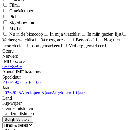
Film1
CineMember
Picl
SkyShowtime
MUBI
Nu in de bioscoop
In mijn watchlist
In mijn gezien-lijst
Verberg watchlist
Verberg gezien
Beoordeeld
Nog niet
beoordeeld
Toon gemarkeerd
Verberg gemarkeerd
Genre
Netwerk
IMDb-score
6+
7+
8+
9+
Aantal IMDb-stemmen
Speelduur
≤ 60
≤ 90
≤ 120
≤ 160
Jaar
2026
2025
Afgelopen 5 jaar
Afgelopen 10 jaar
Land
Kijkwijzer
Genres uitsluiten
Landen uitsluiten
Bekijk 88 titels