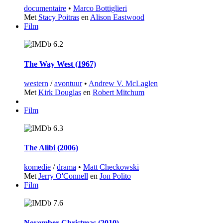
documentaire
•
Marco Bottiglieri
Met
Stacy Poitras
en
Alison Eastwood
Film
6.2
The Way West (1967)
western
/
avontuur
•
Andrew V. McLaglen
Met
Kirk Douglas
en
Robert Mitchum
Film
6.3
The Alibi (2006)
komedie
/
drama
•
Matt Checkowski
Met
Jerry O'Connell
en
Jon Polito
Film
7.6
November Christmas (2010)