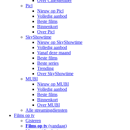
Over CineMember
Picl
Nieuw op Picl
Volledig aanbod
Beste films
Binnenkort
Over Picl
SkyShowtime
Nieuw op SkyShowtime
Volledig aanbod
Vanaf deze maand
Beste films
Beste series
Trending
Over SkyShowtime
MUBI
Nieuw op MUBI
Volledig aanbod
Beste films
Binnenkort
Over MUBI
Alle streamingdiensten
Films op tv
Gisteren
Films op tv
(vandaag)