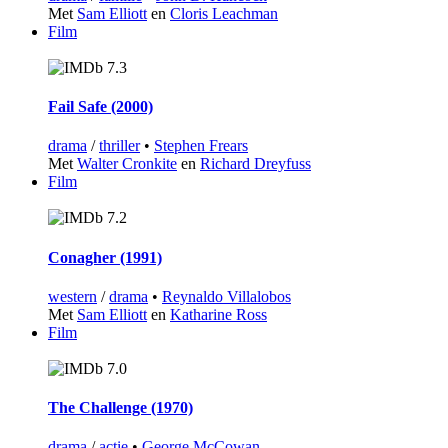
Met
Sam Elliott
en
Cloris Leachman
Film
7.3
Fail Safe (2000)
drama
/
thriller
•
Stephen Frears
Met
Walter Cronkite
en
Richard Dreyfuss
Film
7.2
Conagher (1991)
western
/
drama
•
Reynaldo Villalobos
Met
Sam Elliott
en
Katharine Ross
Film
7.0
The Challenge (1970)
drama
/
actie
•
George McCowan