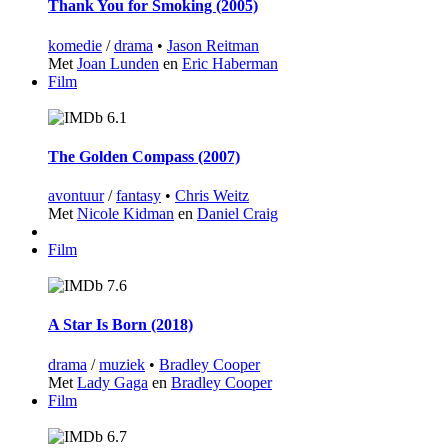
Thank You for Smoking (2005)
komedie
/
drama
•
Jason Reitman
Met
Joan Lunden
en
Eric Haberman
Film
6.1
The Golden Compass (2007)
avontuur
/
fantasy
•
Chris Weitz
Met
Nicole Kidman
en
Daniel Craig
Film
7.6
A Star Is Born (2018)
drama
/
muziek
•
Bradley Cooper
Met
Lady Gaga
en
Bradley Cooper
Film
6.7