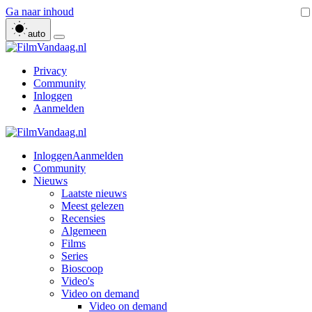
Ga naar inhoud
auto
Privacy
Community
Inloggen
Aanmelden
Inloggen
Aanmelden
Community
Nieuws
Laatste nieuws
Meest gelezen
Recensies
Algemeen
Films
Series
Bioscoop
Video's
Video on demand
Video on demand