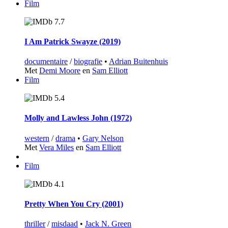
Film
7.7
I Am Patrick Swayze (2019)
documentaire
/
biografie
•
Adrian Buitenhuis
Met
Demi Moore
en
Sam Elliott
Film
5.4
Molly and Lawless John (1972)
western
/
drama
•
Gary Nelson
Met
Vera Miles
en
Sam Elliott
Film
4.1
Pretty When You Cry (2001)
thriller
/
misdaad
•
Jack N. Green