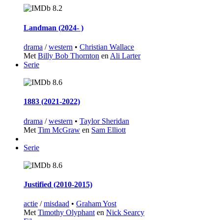
8.2
Landman (2024‑ )
drama
/
western
•
Christian Wallace
Met
Billy Bob Thornton
en
Ali Larter
Serie
8.6
1883 (2021‑2022)
drama
/
western
•
Taylor Sheridan
Met
Tim McGraw
en
Sam Elliott
Serie
8.6
Justified (2010‑2015)
actie
/
misdaad
•
Graham Yost
Met
Timothy Olyphant
en
Nick Searcy