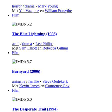
horror
/
drama
•
Mark Young
Met
Yul Vazquez
en
William Forsythe
Film
5.2
The Blue Lightning (1986)
actie
/
drama
•
Lee Philips
Met
Sam Elliott
en
Rebecca Gilling
Film
5.7
Barnyard (2006)
animatie
/
familie
•
Steve Oedekerk
Met
Kevin James
en
Courteney Cox
Film
6.0
The Desperate Trail (1994)