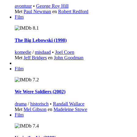
avontuur
•
George Roy Hill
Met
Paul Newman
en
Robert Redford
Film
8.1
The Big Lebowski (1998)
komedie
/
misdaad
•
Joel Coen
Met
Jeff Bridges
en
John Goodman
Film
7.2
We Were Soldiers (2002)
drama
/
historisch
•
Randall Wallace
Met
Mel Gibson
en
Madeleine Stowe
Film
7.4