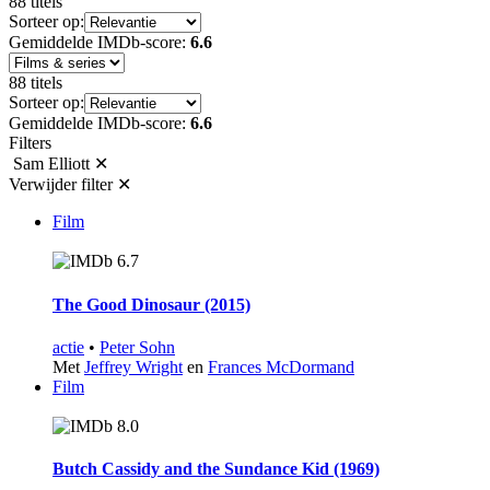
88 titels
Sorteer op:
Gemiddelde IMDb-score:
6.6
88 titels
Sorteer op:
Gemiddelde IMDb-score:
6.6
Filters
Sam Elliott
✕
Verwijder filter
✕
Film
6.7
The Good Dinosaur (2015)
actie
•
Peter Sohn
Met
Jeffrey Wright
en
Frances McDormand
Film
8.0
Butch Cassidy and the Sundance Kid (1969)