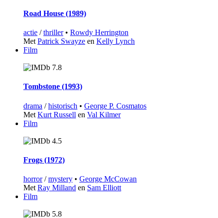
Road House (1989)
actie
/
thriller
•
Rowdy Herrington
Met
Patrick Swayze
en
Kelly Lynch
Film
7.8
Tombstone (1993)
drama
/
historisch
•
George P. Cosmatos
Met
Kurt Russell
en
Val Kilmer
Film
4.5
Frogs (1972)
horror
/
mystery
•
George McCowan
Met
Ray Milland
en
Sam Elliott
Film
5.8