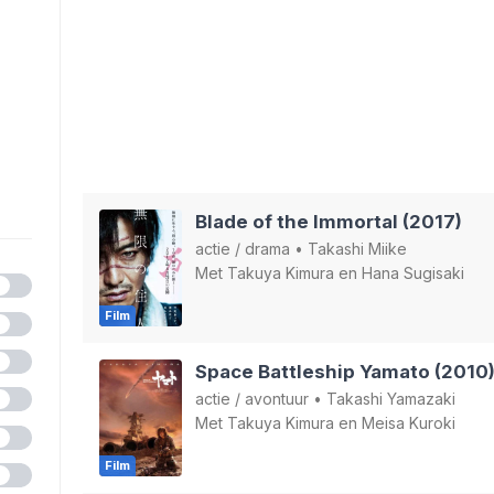
Blade of the Immortal (2017)
actie
/
drama
•
Takashi Miike
Met
Takuya Kimura
en
Hana Sugisaki
Film
Space Battleship Yamato (2010
actie
/
avontuur
•
Takashi Yamazaki
Met
Takuya Kimura
en
Meisa Kuroki
Film