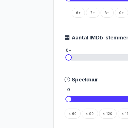
6+
7+
8+
9+
Aantal IMDb-stemme
0+
Speelduur
0
≤ 60
≤ 90
≤ 120
≤ 1