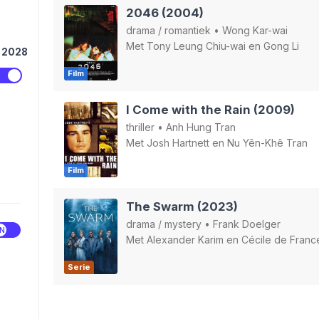
2046 (2004)
drama
/
romantiek
•
Wong Kar-wai
Met
Tony Leung Chiu-wai
en
Gong Li
2028
Film
I Come with the Rain (2009)
thriller
•
Anh Hung Tran
Met
Josh Hartnett
en
Nu Yên-Khê Tran
Film
The Swarm (2023)
drama
/
mystery
•
Frank Doelger
Met
Alexander Karim
en
Cécile de Franc
Serie