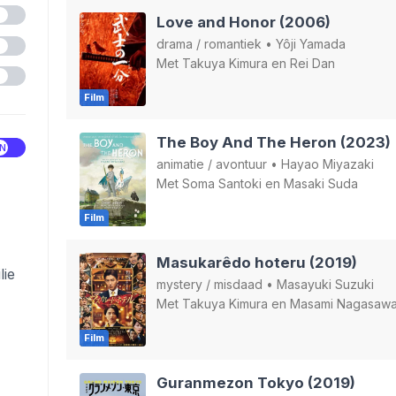
Love and Honor (2006)
drama
/
romantiek
•
Yôji Yamada
Met
Takuya Kimura
en
Rei Dan
Film
The Boy And The Heron (2023)
animatie
/
avontuur
•
Hayao Miyazaki
Met
Soma Santoki
en
Masaki Suda
Film
Masukarêdo hoteru (2019)
lie
mystery
/
misdaad
•
Masayuki Suzuki
Met
Takuya Kimura
en
Masami Nagasaw
Film
Guranmezon Tokyo (2019)