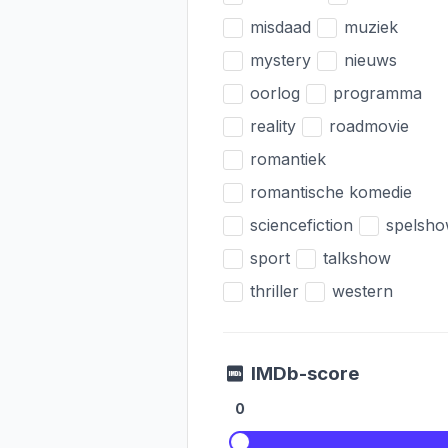
misdaad
muziek
mystery
nieuws
oorlog
programma
reality
roadmovie
romantiek
romantische komedie
sciencefiction
spelsh
sport
talkshow
thriller
western
IMDb-score
0