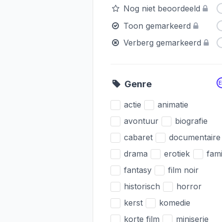
Nog niet beoordeeld
Toon gemarkeerd
Verberg gemarkeerd
Genre
actie
animatie
avontuur
biografie
cabaret
documentaire
drama
erotiek
fami
fantasy
film noir
historisch
horror
kerst
komedie
korte film
miniserie