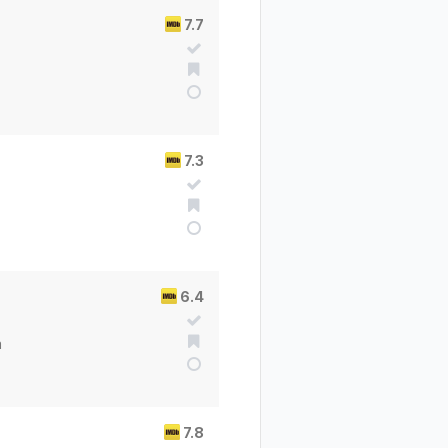
7.7
7.3
6.4
a
7.8