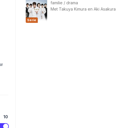
familie
/
drama
Met
Takuya Kimura
en
Aki Asakura
Serie
ow
10