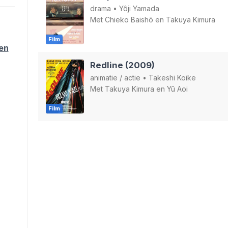
drama
•
Yôji Yamada
Met
Chieko Baishō
en
Takuya Kimura
Film
ten
Redline (2009)
animatie
/
actie
•
Takeshi Koike
Met
Takuya Kimura
en
Yû Aoi
Film