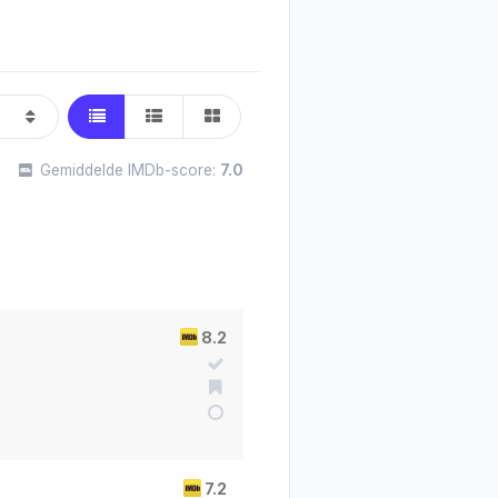
Gemiddelde IMDb-score:
7.0
8.2
7.2