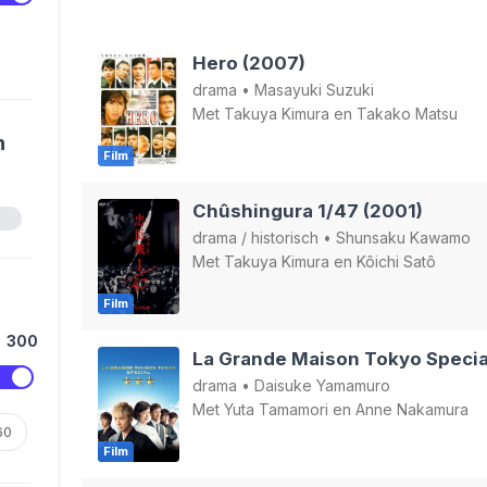
Hero (2007)
drama
•
Masayuki Suzuki
Met
Takuya Kimura
en
Takako Matsu
n
Film
Chûshingura 1/47 (2001)
drama
/
historisch
•
Shunsaku Kawamo
Met
Takuya Kimura
en
Kôichi Satô
Film
300
La Grande Maison Tokyo Specia
drama
•
Daisuke Yamamuro
Met
Yuta Tamamori
en
Anne Nakamura
60
Film