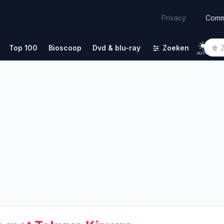
Comm
Privacy
Top 100
Bioscoop
Dvd & blu-ray
Zoeken
AUTO