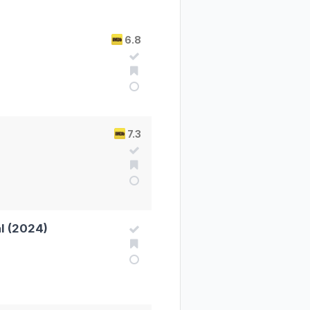
6.8
7.3
l (2024)