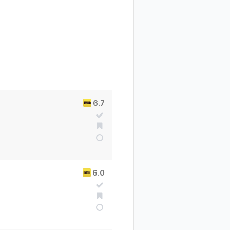
6.7
)
6.0