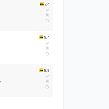
7.4
5.4
5.9
e