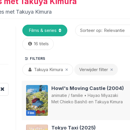
ies met Takuya Kimura
ries met Takuya Kimura
Sorteer op:
16 titels
FILTERS
Takuya Kimura
Verwijder filter
✕
✕
Howl's Moving Castle (2004)
animatie
/
familie
•
Hayao Miyazaki
Met
Chieko Baishô
en
Takuya Kimura
Film
Tokyo Taxi (2025)