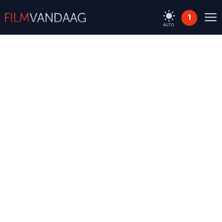
1
AUTO