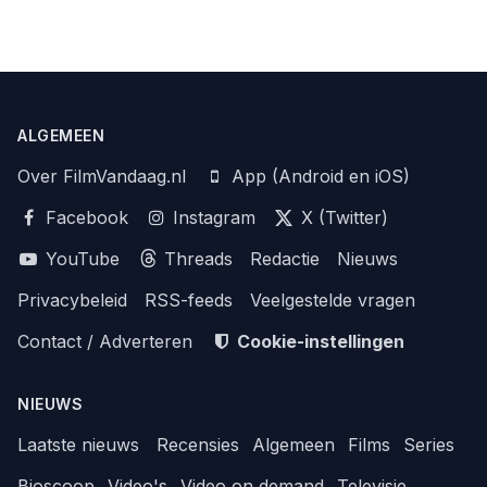
ALGEMEEN
Over FilmVandaag.nl
App (Android en iOS)
Facebook
Instagram
X (Twitter)
YouTube
Threads
Redactie
Nieuws
Privacybeleid
RSS-feeds
Veelgestelde vragen
Contact / Adverteren
Cookie-instellingen
NIEUWS
Laatste nieuws
Recensies
Algemeen
Films
Series
Bioscoop
Video's
Video on demand
Televisie