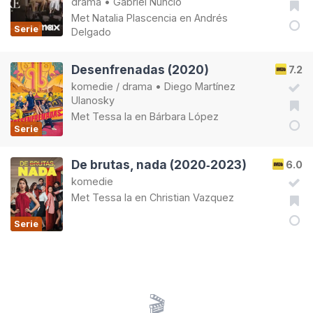
drama
•
Gabriel Nuncio
Met
Natalia Plascencia
en
Andrés
Serie
Delgado
Desenfrenadas (2020)
7.2
komedie
/
drama
•
Diego Martínez
Ulanosky
Met
Tessa Ia
en
Bárbara López
Serie
De brutas, nada (2020‑2023)
6.0
komedie
Met
Tessa Ia
en
Christian Vazquez
Serie
🎬