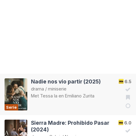
Nadie nos vio partir (2025)
6.5
drama
/
miniserie
Met
Tessa Ia
en
Emiliano Zurita
Serie
Sierra Madre: Prohibido Pasar
6.0
(2024)