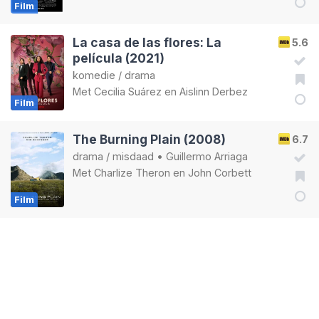
Film
La casa de las flores: La
5.6
película (2021)
komedie
/
drama
Met
Cecilia Suárez
en
Aislinn Derbez
Film
The Burning Plain (2008)
6.7
drama
/
misdaad
•
Guillermo Arriaga
Met
Charlize Theron
en
John Corbett
Film