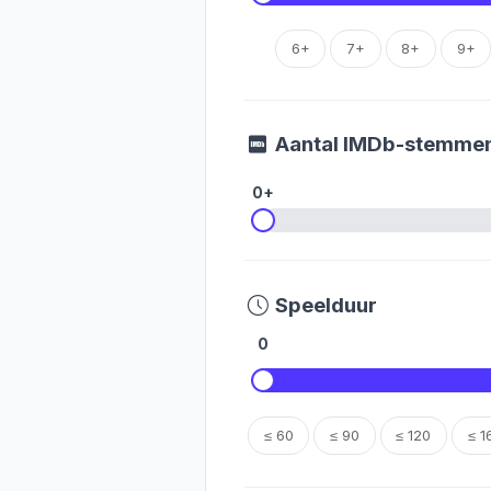
6+
7+
8+
9+
Aantal IMDb-stemme
0+
Speelduur
0
≤ 60
≤ 90
≤ 120
≤ 1