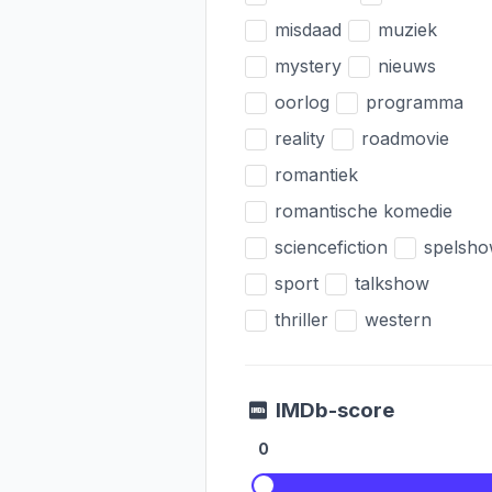
misdaad
muziek
mystery
nieuws
oorlog
programma
reality
roadmovie
romantiek
romantische komedie
sciencefiction
spelsh
sport
talkshow
thriller
western
IMDb-score
0