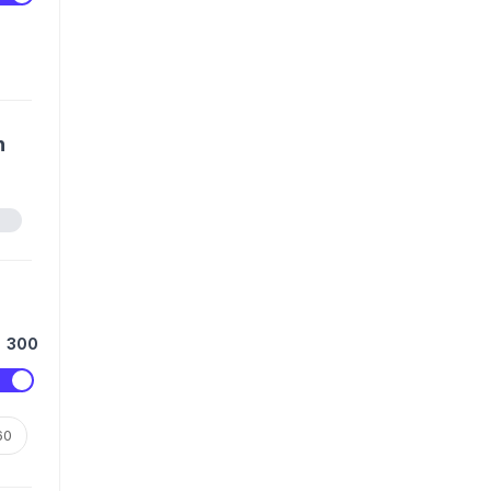
n
300
60