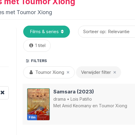
ies met Toumor Xiong
ries met Toumor Xiong
Sorteer op:
1 titel
FILTERS
Toumor Xiong
Verwijder filter
✕
✕
Samsara (2023)
drama
•
Lois Patiño
Met
Amid Keomany
en
Toumor Xiong
Film