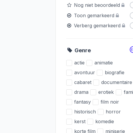
Nog niet beoordeeld
Toon gemarkeerd
Verberg gemarkeerd
Genre
actie
animatie
avontuur
biografie
cabaret
documentaire
drama
erotiek
fami
fantasy
film noir
historisch
horror
kerst
komedie
korte film
miniserie