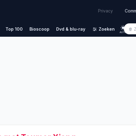
Comm
Privacy
Top 100
Bioscoop
Dvd & blu-ray
Zoeken
AUTO